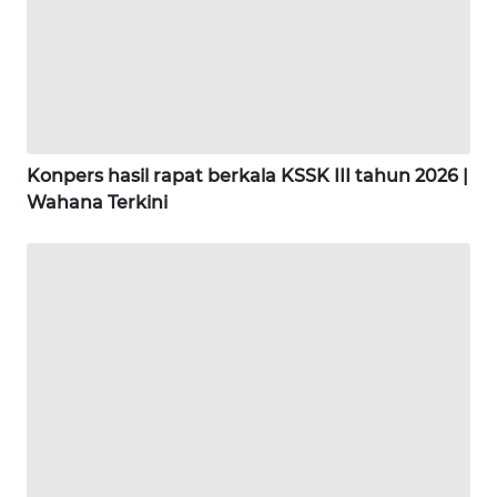
WN
SUKABUMI
WN
PURWAKARTA
Konpers hasil rapat berkala KSSK III tahun 2026 |
WN
Wahana Terkini
PRIANGAN
TIMUR
WN
SEMARANG
WN
SOLO
WN
BOROBUDUR