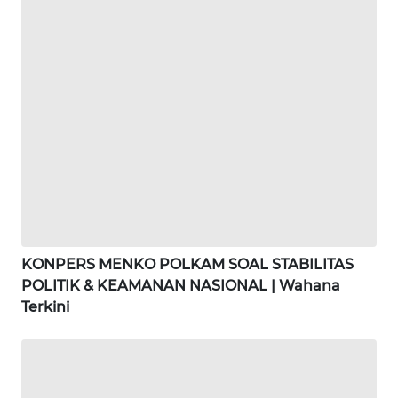
WN
SIMALUNGUN
WN
LABUHANBATU
WN
TAPANULI
TENGAH
WN DELI
SERDANG
KONPERS MENKO POLKAM SOAL STABILITAS
POLITIK & KEAMANAN NASIONAL | Wahana
WN
Terkini
TEBING
TINGGI
WN
PAKPAK