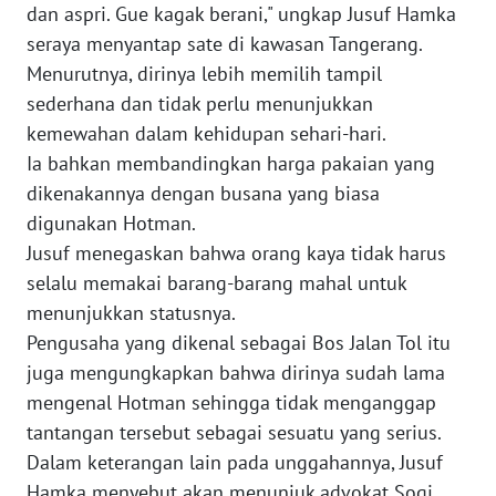
dan aspri. Gue kagak berani," ungkap Jusuf Hamka
WN
seraya menyantap sate di kawasan Tangerang.
PAPUA
Menurutnya, dirinya lebih memilih tampil
BARAT
sederhana dan tidak perlu menunjukkan
kemewahan dalam kehidupan sehari-hari.
WN
RIAU
Ia bahkan membandingkan harga pakaian yang
dikenakannya dengan busana yang biasa
WN
digunakan Hotman.
SERAMBI
Jusuf menegaskan bahwa orang kaya tidak harus
selalu memakai barang-barang mahal untuk
WN
menunjukkan statusnya.
JAMBI
Pengusaha yang dikenal sebagai Bos Jalan Tol itu
juga mengungkapkan bahwa dirinya sudah lama
WN
mengenal Hotman sehingga tidak menganggap
SULTRA
tantangan tersebut sebagai sesuatu yang serius.
Dalam keterangan lain pada unggahannya, Jusuf
WN
NTB
Hamka menyebut akan menunjuk advokat Sogi