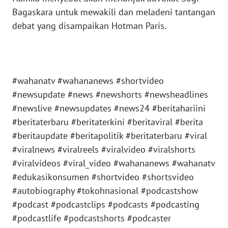
Bagaskara untuk mewakili dan meladeni tantangan
WN
debat yang disampaikan Hotman Paris.
SULTENG
WN
SULBAR
#wahanatv #wahananews #shortvideo
#newsupdate #news #newshorts #newsheadlines
WN
#newslive #newsupdates #news24 #beritahariini
BABEL
#beritaterbaru #beritaterkini #beritaviral #berita
#beritaupdate #beritapolitik #beritaterbaru #viral
WN
SUMBAR
#viralnews #viralreels #viralvideo #viralshorts
#viralvideos #viral_video #wahananews #wahanatv
WN
#edukasikonsumen #shortvideo #shortsvideo
SUMSEL
#autobiography #tokohnasional #podcastshow
#podcast #podcastclips #podcasts #podcasting
WN
#podcastlife #podcastshorts #podcaster
BENGKULU