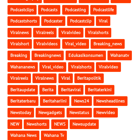
Podcastclips
Podcasts
Podcasting
Podcastlife
WN
KALBAR
Podcastshorts
Podcaster
Podcastclip
Viral
Viralnews
Viralreels
Viralvideo
Viralshorts
WN
KALTENG
Viralshort
Viralvideos
Viral_video
Breaking_news
Breaking
Breakingnews
Edukasikonsumen
Wahanatv
WN
KALTARA
Wahananews
Viral_video
Viralshorts
Viralvideo
Viralreels
Viralnews
Viral
Beritapolitik
WN
KALSEL
Beritaupdate
Berita
Beritaviral
Beritaterkini
Beritaterbaru
Beritahariini
News24
Newsheadlines
WN
KALTIM
Newstoday
Newgadgets
Newstatus
Newvideo
NEW
Newshorts
NEWS
Newsupdate
WN
SULSEL
Wahana News
Wahana Tv