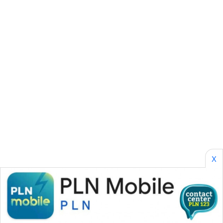
LPKKI
LKKI
KOPEKLIN
PORTAL
KONSUMEN
FORWAMKI
ALPERKLINAS
X
FORJASIDA
TAMBANG
NEWS