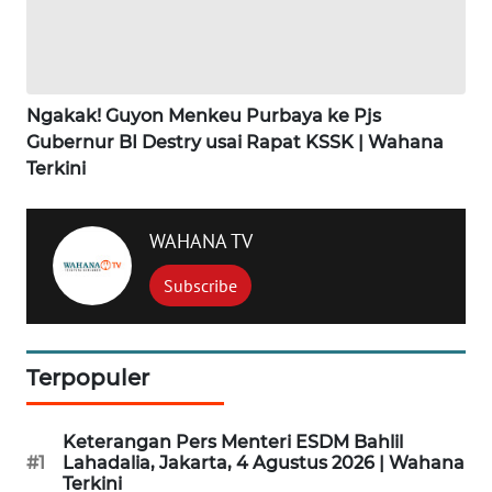
WN
MADURA
Ngakak! Guyon Menkeu Purbaya ke Pjs
WN
Gubernur BI Destry usai Rapat KSSK | Wahana
SURABAYA
Terkini
WN
NATUNA
WAHANA TV
Subscribe
WN
BINTAN
Terpopuler
WN
MANDALIKA
Keterangan Pers Menteri ESDM Bahlil
WN
#1
Lahadalia, Jakarta, 4 Agustus 2026 | Wahana
LIKUPANG
Terkini