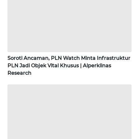
WN
BINJAI
WN
CIREBON
WN
Soroti Ancaman, PLN Watch Minta Infrastruktur
INDRAMAYU
PLN Jadi Objek Vital Khusus | Alperklinas
Research
WN
KUNINGAN
WN
MAJALENGKA
WN
SUBANG