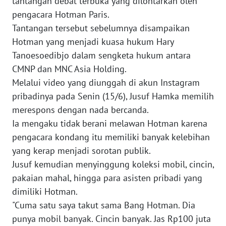
tantangan debat terbuka yang dilontarkan oleh
pengacara Hotman Paris.
WN
JAKARTA
Tantangan tersebut sebelumnya disampaikan
Hotman yang menjadi kuasa hukum Hary
WN
Tanoesoedibjo dalam sengketa hukum antara
JABAR
CMNP dan MNC Asia Holding.
Melalui video yang diunggah di akun Instagram
WN
pribadinya pada Senin (15/6), Jusuf Hamka memilih
BANTEN
merespons dengan nada bercanda.
Ia mengaku tidak berani melawan Hotman karena
WN
pengacara kondang itu memiliki banyak kelebihan
NTT
yang kerap menjadi sorotan publik.
Jusuf kemudian menyinggung koleksi mobil, cincin,
WN
KEPRI
pakaian mahal, hingga para asisten pribadi yang
dimiliki Hotman.
WN
"Cuma satu saya takut sama Bang Hotman. Dia
PAPUA
punya mobil banyak. Cincin banyak. Jas Rp100 juta