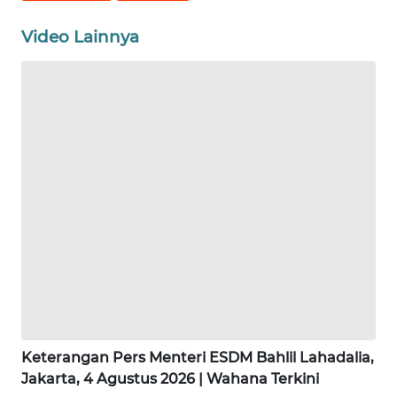
WN
Video Lainnya
GORONTALO
WN
SULUT
WN
MALUKU
WN
MALUT
WN
DAIRI
Keterangan Pers Menteri ESDM Bahlil Lahadalia,
WN
DANAU
Jakarta, 4 Agustus 2026 | Wahana Terkini
TOBA