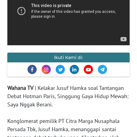
KAMI
PEDOMAN
MEDIA
SIBER
REDAKSI
Ikuti Kami di:
KARIR
DISCLAIMER
Wahana TV
| Kelakar Jusuf Hamka soal Tantangan
Debat Hotman Paris, Singgung Gaya Hidup Mewah:
Wahana
News
Saya Nggak Berani.
Regional
Konglomerat pemilik PT Citra Marga Nusaphala
WN
Persada Tbk, Jusuf Hamka, menanggapi santai
SUMUT