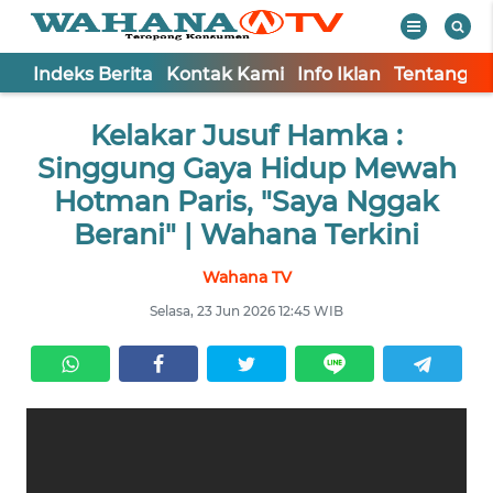
Indeks Berita
Kontak Kami
Info Iklan
Tentang K
WAHANA
Tutup
Kelakar Jusuf Hamka :
TV
Singgung Gaya Hidup Mewah
Informasi
Hotman Paris, "Saya Nggak
Berani" | Wahana Terkini
INDEKS
BERITA
Wahana TV
Selasa, 23 Jun 2026 12:45 WIB
KONTAK
KAMI
INFO
IKLAN
TENTANG