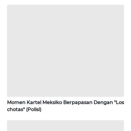
WN
NIAS
WN
LANGKAT
WN
TAPANULI
SELATAN
WN
TANJUNG
LESUNG
Momen Kartel Meksiko Berpapasan Dengan "Los
chotas" (Polisi)
WN
KARO