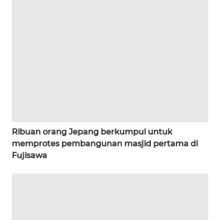
WN
KARAWANG
WN
BEKASI
WN
BOGOR
Ribuan orang Jepang berkumpul untuk
WN
memprotes pembangunan masjid pertama di
DEPOK
Fujisawa
WN
TAPANULI
UTARA
WN