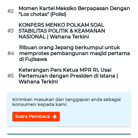
Momen Kartel Meksiko Berpapasan Dengan
#2
WN
"Los chotas" (Polisi)
LABUANBAJO
KONPERS MENKO POLKAM SOAL
#3
STABILITAS POLITIK & KEAMANAN
WN
NASIONAL | Wahana Terkini
BORNEO
Ribuan orang Jepang berkumpul untuk
#4
memprotes pembangunan masjid pertama
Wahana
di Fujisawa
Media
Group
Keterangan Pers Ketua MPR RI, Usai
#5
Pertemuan dengan Presiden di Istana |
Wahana Terkini
WAHANA
NEWS
Kirimkan masukan dan tanggapan anda sebagai
konsumen kepada kami.
WAHANA
TANI
Suara Pembaca
WAHANA
ADVOKAT