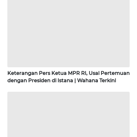
SAMOSIR
WN
PADANG
LAWAS
WN
SUMEDANG
WN
Keterangan Pers Ketua MPR RI, Usai Pertemuan
CIANJUR
dengan Presiden di Istana | Wahana Terkini
WN
KEPULAUAN
SERIBU
WN
TANGERANG