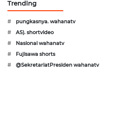
Trending
WAHANA
INFRASTRUKTUR
#
pungkasnya. wahanatv
#
AS). shortvideo
WAHANA
#
Nasional wahanatv
KONSUMEN
#
Fujisawa shorts
WAHANA
#
@SekretariatPresiden wahanatv
LISTRIK
WAHANA
TRAVEL
WAHANA
TV
WAHANANEWS
ID