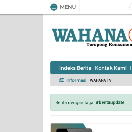
MENU
WAHANA
Tutup
TV
Informasi
INDEKS
BERITA
Indeks Berita
Kontak Kami
KONTAK
Informasi
WAHANA TV
KAMI
INFO
Berita dengan tagar
#beritaupdate
IKLAN
TENTANG
KAMI