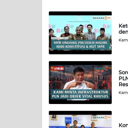
PAPUA
BARAT
WN
Ket
RIAU
den
Kami
WN
SERAMBI
WN
Sor
JAMBI
PLN
Res
WN
Kami
SULTRA
WN
NTB
Kon