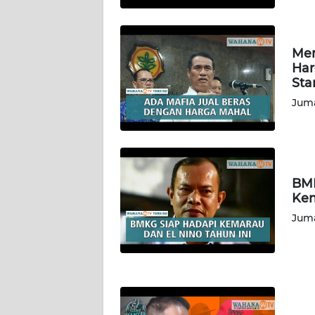
GORONTALO
WN
Men
SULUT
Har
Sta
WN
Juma
MALUKU
WN
MALUT
BMK
Kem
WN
Juma
DAIRI
WN
DANAU
TOBA