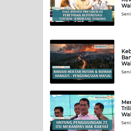
WN
Wah
KALBAR
Seni
WN
KALTENG
WN
KALTARA
Keb
Ban
Wah
WN
KALSEL
Seni
WN
KALTIM
Men
Tri
WN
Wah
SULSEL
Seni
WN