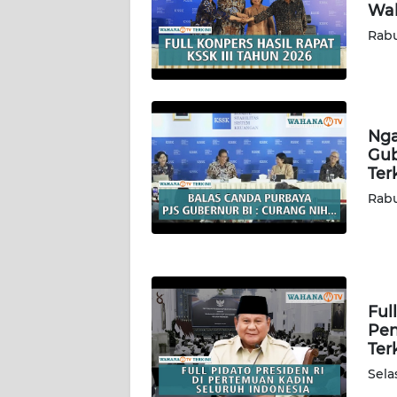
WN
Wah
SULTENG
Rabu
WN
SULBAR
Nga
WN
Gub
BABEL
Ter
Rabu
WN
SUMBAR
WN
SUMSEL
Ful
Pen
WN
Ter
BENGKULU
Sela