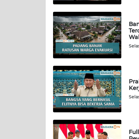
WN
LAMPUNG
Ban
WN
Ter
JATENG
Wah
Sela
WN
NUSANTARA
WN
JOGJA
Pra
Ker
WN
Sela
JATIM
WN
BALI
Ful
Rev