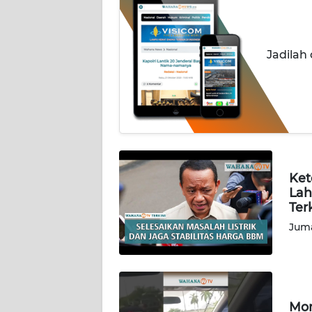
PEDOMAN
MEDIA
SIBER
Jadilah
REDAKSI
KARIR
DISCLAIMER
Ket
Lah
Wahana
Ter
News
Regional
Juma
WN
SUMUT
Mom
WN