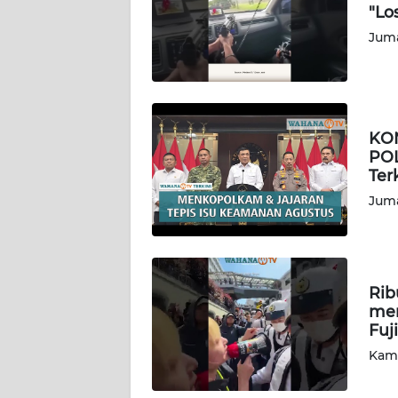
"Lo
JAKARTA
Juma
WN
JABAR
WN
KO
BANTEN
POL
Ter
WN
Juma
NTT
WN
KEPRI
Rib
mem
WN
Fuj
PAPUA
Kami
WN