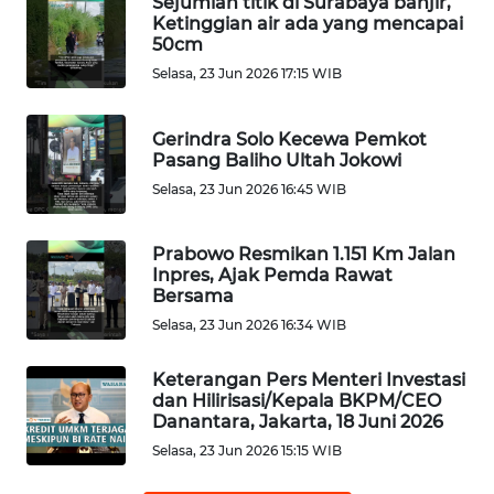
Sejumlah titik di Surabaya banjir,
SAMOSIR
Ketinggian air ada yang mencapai
50cm
Selasa, 23 Jun 2026 17:15 WIB
WN
PADANG
LAWAS
Gerindra Solo Kecewa Pemkot
Pasang Baliho Ultah Jokowi
WN
Selasa, 23 Jun 2026 16:45 WIB
SUMEDANG
Prabowo Resmikan 1.151 Km Jalan
WN
Inpres, Ajak Pemda Rawat
CIANJUR
Bersama
Selasa, 23 Jun 2026 16:34 WIB
WN
KEPULAUAN
Keterangan Pers Menteri Investasi
SERIBU
dan Hilirisasi/Kepala BKPM/CEO
Danantara, Jakarta, 18 Juni 2026
WN
Selasa, 23 Jun 2026 15:15 WIB
TANGERANG