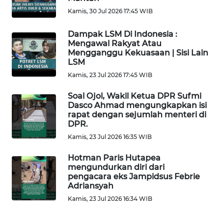
KAMI
Kamis, 30 Jul 2026 17:45 WIB
PEDOMAN
Dampak LSM Di Indonesia :
MEDIA
Mengawal Rakyat Atau
SIBER
Mengganggu Kekuasaan | Sisi Lain
LSM
Kamis, 23 Jul 2026 17:45 WIB
REDAKSI
Soal Ojol, Wakil Ketua DPR Sufmi
KARIR
Dasco Ahmad mengungkapkan isi
rapat dengan sejumlah menteri di
DPR.
DISCLAIMER
Kamis, 23 Jul 2026 16:35 WIB
Wahana
Hotman Paris Hutapea
News
mengundurkan diri dari
Regional
pengacara eks Jampidsus Febrie
Adriansyah
Kamis, 23 Jul 2026 16:34 WIB
WN
SUMUT