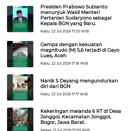
Presiden Prabowo Subianto
WN
menunjuk Wakil Menteri
JAKARTA
Pertanian Sudaryono sebagai
Kepala BGN yang Baru.
WN
Rabu, 22 Jul 2026 17:20 WIB
JABAR
Gempa dengan kekuatan
magnitudo (M) 5,6 terjadi di Gayo
WN
Lues, Aceh
BANTEN
Rabu, 22 Jul 2026 17:18 WIB
WN
NTT
Nanik S Deyang mengundurkan
diri dari BGN
Rabu, 22 Jul 2026 17:17 WIB
WN
KEPRI
Kekeringan melanda 6 RT di Desa
Jonggol, Kecamatan Jonggol,
WN
Bogor, Jawa Barat.
PAPUA
Selasa, 21 Jul 2026 17:00 WIB