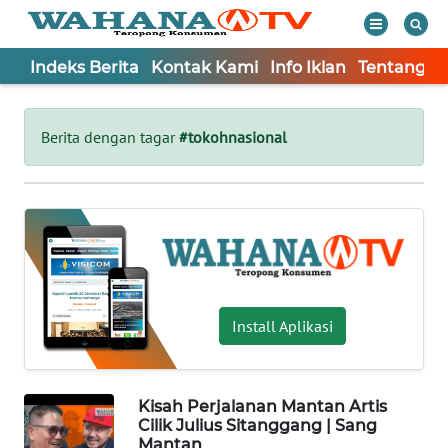
Indeks Berita
Kontak Kami
Info Iklan
Tentang K
WAHANA
Tutup
TV
Berita dengan tagar
#tokohnasional
Informasi
INDEKS
BERITA
KONTAK
KAMI
Install Aplikasi
INFO
IKLAN
Kisah Perjalanan Mantan Artis
Cilik Julius Sitanggang | Sang
TENTANG
Mantan