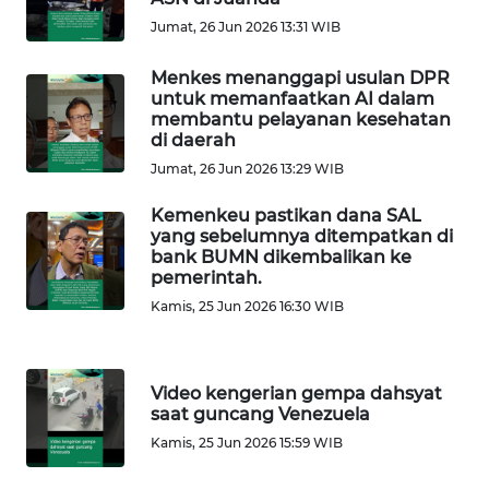
Jumat, 26 Jun 2026 13:31 WIB
WN
Menkes menanggapi usulan DPR
NIAS
untuk memanfaatkan AI dalam
membantu pelayanan kesehatan
WN
di daerah
LANGKAT
Jumat, 26 Jun 2026 13:29 WIB
Kemenkeu pastikan dana SAL
WN
yang sebelumnya ditempatkan di
TAPANULI
bank BUMN dikembalikan ke
SELATAN
pemerintah.
Kamis, 25 Jun 2026 16:30 WIB
WN
TANJUNG
LESUNG
Video kengerian gempa dahsyat
saat guncang Venezuela
WN
Kamis, 25 Jun 2026 15:59 WIB
KARO