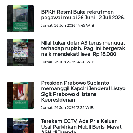
WN
BPKH Resmi Buka rekrutmen
GORONTALO
pegawai mulai 26 Juni - 2 Juli 2026.
Jumat, 26 Jun 2026 14:45 WIB
WN
SULUT
Nilai tukar dolar AS terus menguat
terhadap rupiah. Pagi ini bergerak
WN
naik mendekati level Rp 18.000
MALUKU
Jumat, 26 Jun 2026 14:00 WIB
WN
MALUT
Presiden Prabowo Subianto
memanggil Kapolri Jenderal Listyo
Sigit Prabowo di Istana
WN
Kepresidenan
DAIRI
Jumat, 26 Jun 2026 13:32 WIB
WN
Terekam CCTV, Ada Pria Keluar
DANAU
Usai Parkirkan Mobil Berisi Mayat
TOBA
ASN di Juanda