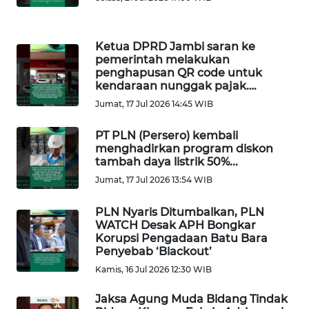
WN
PAPUA
Ketua DPRD Jambi saran ke
BARAT
pemerintah melakukan
penghapusan QR code untuk
WN
kendaraan nunggak pajak….
RIAU
Jumat, 17 Jul 2026 14:45 WIB
PT PLN (Persero) kembali
WN
menghadirkan program diskon
SERAMBI
tambah daya listrik 50%...
Jumat, 17 Jul 2026 13:54 WIB
WN
JAMBI
PLN Nyaris Ditumbalkan, PLN
WATCH Desak APH Bongkar
Korupsi Pengadaan Batu Bara
WN
Penyebab ‘Blackout’
SULTRA
Kamis, 16 Jul 2026 12:30 WIB
WN
Jaksa Agung Muda Bidang Tindak
NTB