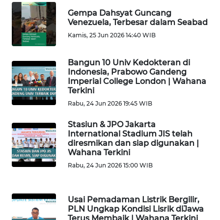
WN
Gempa Dahsyat Guncang
SIMALUNGUN
Venezuela, Terbesar dalam Seabad
Kamis, 25 Jun 2026 14:40 WIB
WN
LABUHANBATU
Bangun 10 Univ Kedokteran di
Indonesia, Prabowo Gandeng
WN
Imperial College London | Wahana
TAPANULI
Terkini
TENGAH
Rabu, 24 Jun 2026 19:45 WIB
Stasiun & JPO Jakarta
WN DELI
International Stadium JIS telah
SERDANG
diresmikan dan siap digunakan |
Wahana Terkini
WN
Rabu, 24 Jun 2026 15:00 WIB
TEBING
TINGGI
Usai Pemadaman Listrik Bergilir,
PLN Ungkap Kondisi Lisrik diJawa
WN
Terus Membaik | Wahana Terkini
PAKPAK