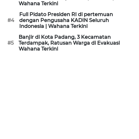
Wahana Terkini
WN
Full Pidato Presiden RI di pertemuan
SUKABUMI
#4
dengan Pengusaha KADIN Seluruh
Indonesia | Wahana Terkini
WN
Banjir di Kota Padang, 3 Kecamatan
PURWAKARTA
#5
Terdampak, Ratusan Warga di Evakuasi
Wahana Terkini
WN
PRIANGAN
TIMUR
WN
SEMARANG
WN
SOLO
WN
BOROBUDUR