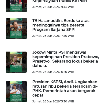
Kepercayaan Publik Ke Polri
Jumat, 26 Jun 2026 19:45 WIB
WN
KALBAR
TB Hasanuddin, Berduka atas
meninggalnya tiga peserta
WN
Program Sarjana SPPI
KALTENG
Jumat, 26 Jun 2026 17:30 WIB
WN
KALTARA
Jokowi Minta PSI mengawal
kepemimpinan Presiden Prabowo,
WN
Prasetyo : Sekarang fokus bekerja
dahulu.
KALSEL
Jumat, 26 Jun 2026 16:20 WIB
WN
Presiden KSPSI, Andi, Ungkapkan
KALTIM
ratusan ribu pekerja terancam di-
PHK. Pemerintah akan bergerak
cepat
WN
SULSEL
Jumat, 26 Jun 2026 15:30 WIB