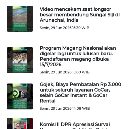
Video mencekam saat longsor
WN
besar membendung Sungai Siji di
LAMPUNG
Arunachal, India
Senin, 29 Jun 2026 15:30 WIB
WN
JATENG
Program Magang Nasional akan
digelar lagi untuk lulusan baru.
WN
Pendaftaran magang dibuka
NUSANTARA
15/7/2026.
Senin, 29 Jun 2026 15:00 WIB
WN
JOGJA
Gojek, Biaya Pembatalan Rp 3.000
untuk seluruh layanan GoCar,
selain GoCar Instant & GoCar
WN
Rental
JATIM
Senin, 29 Jun 2026 14:08 WIB
WN
Komisi II DPR Apresiasi Survai
BALI