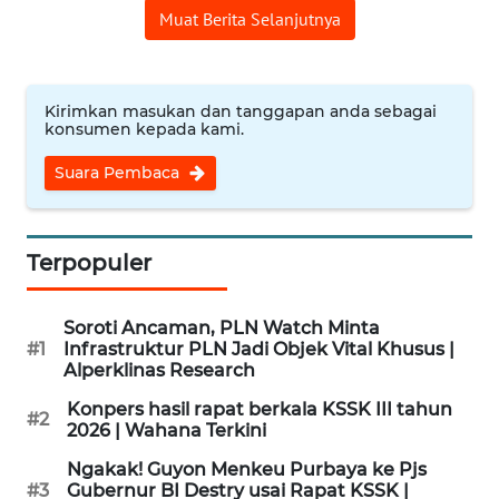
Muat Berita Selanjutnya
WN
BINJAI
Kirimkan masukan dan tanggapan anda sebagai
WN
konsumen kepada kami.
CIREBON
Suara Pembaca
WN
INDRAMAYU
Terpopuler
WN
KUNINGAN
Soroti Ancaman, PLN Watch Minta
#1
Infrastruktur PLN Jadi Objek Vital Khusus |
WN
Alperklinas Research
MAJALENGKA
Konpers hasil rapat berkala KSSK III tahun
#2
2026 | Wahana Terkini
WN
Ngakak! Guyon Menkeu Purbaya ke Pjs
SUBANG
#3
Gubernur BI Destry usai Rapat KSSK |