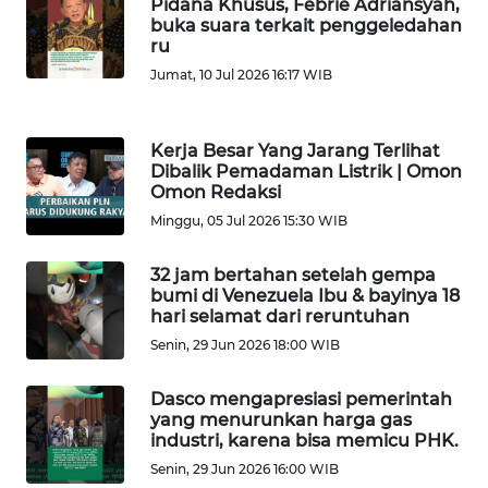
Pidana Khusus, Febrie Adriansyah,
buka suara terkait penggeledahan
ru
WN
SULTENG
Jumat, 10 Jul 2026 16:17 WIB
WN
Kerja Besar Yang Jarang Terlihat
SULBAR
Dibalik Pemadaman Listrik | Omon
Omon Redaksi
WN
Minggu, 05 Jul 2026 15:30 WIB
BABEL
32 jam bertahan setelah gempa
WN
bumi di Venezuela Ibu & bayinya 18
SUMBAR
hari selamat dari reruntuhan
Senin, 29 Jun 2026 18:00 WIB
WN
SUMSEL
Dasco mengapresiasi pemerintah
yang menurunkan harga gas
industri, karena bisa memicu PHK.
WN
Senin, 29 Jun 2026 16:00 WIB
BENGKULU