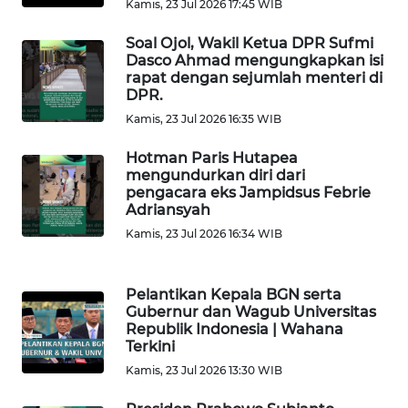
Kamis, 23 Jul 2026 17:45 WIB
Soal Ojol, Wakil Ketua DPR Sufmi
WN
Dasco Ahmad mengungkapkan isi
NIAS
rapat dengan sejumlah menteri di
DPR.
WN
Kamis, 23 Jul 2026 16:35 WIB
LANGKAT
Hotman Paris Hutapea
mengundurkan diri dari
WN
pengacara eks Jampidsus Febrie
TAPANULI
Adriansyah
SELATAN
Kamis, 23 Jul 2026 16:34 WIB
WN
TANJUNG
Pelantikan Kepala BGN serta
LESUNG
Gubernur dan Wagub Universitas
Republik Indonesia | Wahana
Terkini
WN
Kamis, 23 Jul 2026 13:30 WIB
KARO