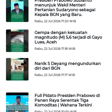
Presiden Prabowo Subianto
WN
menunjuk Wakil Menteri
SIMALUNGUN
Pertanian Sudaryono sebagai
Kepala BGN yang Baru.
Rabu, 22 Jul 2026 17:20 WIB
WN
LABUHANBATU
Gempa dengan kekuatan
magnitudo (M) 5,6 terjadi di Gayo
WN
Lues, Aceh
TAPANULI
Rabu, 22 Jul 2026 17:18 WIB
TENGAH
Nanik S Deyang mengundurkan
WN DELI
diri dari BGN
SERDANG
Rabu, 22 Jul 2026 17:17 WIB
WN
TEBING
TINGGI
Full Pidato Presiden Prabowo di
Panen Raya Serentak Tiga
Komoditas | Wahana Terkini
WN
PAKPAK
Rabu, 22 Jul 2026 10:00 WIB