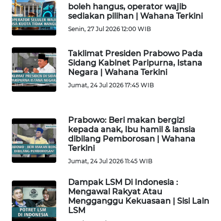
boleh hangus, operator wajib
sediakan pilihan | Wahana Terkini
WN
GORONTALO
Senin, 27 Jul 2026 12:00 WIB
WN
Taklimat Presiden Prabowo Pada
Sidang Kabinet Paripurna, Istana
SULUT
Negara | Wahana Terkini
Jumat, 24 Jul 2026 17:45 WIB
WN
MALUKU
Prabowo: Beri makan bergizi
WN
kepada anak, Ibu hamil & lansia
MALUT
dibilang Pemborosan | Wahana
Terkini
Jumat, 24 Jul 2026 11:45 WIB
WN
DAIRI
Dampak LSM Di Indonesia :
Mengawal Rakyat Atau
WN
Mengganggu Kekuasaan | Sisi Lain
DANAU
LSM
TOBA