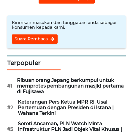
WN
BINJAI
Kirimkan masukan dan tanggapan anda sebagai
konsumen kepada kami.
WN
CIREBON
Suara Pembaca
WN
INDRAMAYU
Terpopuler
WN
Ribuan orang Jepang berkumpul untuk
KUNINGAN
#1
memprotes pembangunan masjid pertama
di Fujisawa
WN
Keterangan Pers Ketua MPR RI, Usai
MAJALENGKA
#2
Pertemuan dengan Presiden di Istana |
Wahana Terkini
WN
Soroti Ancaman, PLN Watch Minta
SUBANG
#3
Infrastruktur PLN Jadi Objek Vital Khusus |