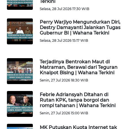
Terkini
Selasa, 28 Jul 2026 17:30 WIB
WN
KALBAR
Perry Warjiyo Mengundurkan Diri,
Destry Damayanti Jalankan Tugas
WN
Gubernur BI | Wahana Terkini
KALTENG
Selasa, 28 Jul 2026 15:17 WIB
WN
KALTARA
Terjadinya Bentrokan Maut di
Matraman, Berawal dari Teguran
Knalpot Bising | Wahana Terkini
WN
KALSEL
Senin, 27 Jul 2026 18:30 WIB
Febrie Adriansyah Ditahan di
WN
Rutan KPK, tanpa borgol dan
KALTIM
rompi tahanan | Wahana Terkini
Senin, 27 Jul 2026 15:00 WIB
WN
SULSEL
MK Putuskan Kuota Internet tak