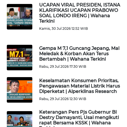
UCAPAN VIRAL PRESIDEN, ISTANA
KLARIFIKASI UCAPAN PRABOWO
WN
SOAL LONDO IRENG | Wahana
LAMPUNG
Terkini
Kamis, 30 Jul 2026 12:52 WIB
WN
JATENG
Gempa M 7,1 Guncang Jepang, Mal
WN
Meledak & Korban Akan Terus
Bertambah | Wahana Terkini
NUSANTARA
Rabu, 29 Jul 2026 17:30 WIB
WN
JOGJA
Keselamatan Konsumen Prioritas,
Pengawasan Material Listrik Harus
Diperketat | Alperklinas Research
WN
Rabu, 29 Jul 2026 12:30 WIB
JATIM
Keterangan Pers Pjs Gubernur BI
WN
Destry Damayanti, Usai mengikuti
BALI
rapat Bersama KSSK | Wahana