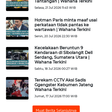
Tantangan | Wahana Terkini
SAMOSIR
Selasa, 21 Jul 2026 11:45 WIB
WN
Hotman Paris minta maaf usai
PADANG
perkataan tidak pantas ke
LAWAS
wartawan | Wahana Terkini
Senin, 20 Jul 2026 22:30 WIB
WN
SUMEDANG
Kecelakaan Beruntun 9
Kendaraan di Sibolangit Deli
Serdang, Sumatera Utara |
WN
Wahana Terkini
CIANJUR
Sabtu, 18 Jul 2026 00:27 WIB
WN
Terekam CCTV Aksi Sadis
KEPULAUAN
Ggengster Kebumen Jateng
SERIBU
Wahana Terkini
Jumat, 17 Jul 2026 17:00 WIB
WN
TANGERANG
Muat Berita Selanjutnya