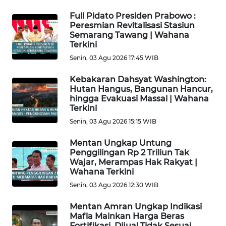
WN
Full Pidato Presiden Prabowo :
PAPUA
Peresmian Revitalisasi Stasiun
Semarang Tawang | Wahana
BARAT
Terkini
Senin, 03 Agu 2026 17:45 WIB
WN
RIAU
Kebakaran Dahsyat Washington:
Hutan Hangus, Bangunan Hancur,
hingga Evakuasi Massal | Wahana
WN
Terkini
SERAMBI
Senin, 03 Agu 2026 15:15 WIB
WN
Mentan Ungkap Untung
JAMBI
Penggilingan Rp 2 Triliun Tak
Wajar, Merampas Hak Rakyat |
Wahana Terkini
WN
SULTRA
Senin, 03 Agu 2026 12:30 WIB
Mentan Amran Ungkap Indikasi
WN
Mafia Mainkan Harga Beras
NTB
Fortifikasi, Dijual Tidak Sesuai