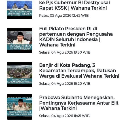
ke Pjs Gubernur BI Destry usai
Rapat KSSK | Wahana Terkini
WN
JAKARTA
Rabu, 05 Agu 2026 12:45 WIB
Full Pidato Presiden RI di
WN
pertemuan dengan Pengusaha
JABAR
KADIN Seluruh Indonesia |
Wahana Terkini
WN
Selasa, 04 Agu 2026 19:30 WIB
BANTEN
Banjir di Kota Padang, 3
Kecamatan Terdampak, Ratusan
WN
Warga di Evakuasi Wahana Terkini
NTT
Selasa, 04 Agu 2026 16:20 WIB
WN
Prabowo Subianto Menegaskan,
KEPRI
Pentingnya Kerjasaama Antar Elit
|Wahana Terkini
WN
Selasa, 04 Agu 2026 11:45 WIB
PAPUA