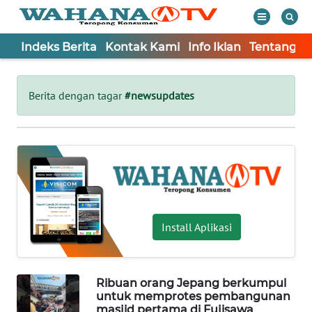
Indeks Berita
Kontak Kami
Info Iklan
Tentang K
WAHANA
Tutup
TV
Berita dengan tagar
#newsupdates
Informasi
INDEKS
BERITA
KONTAK
KAMI
Install Aplikasi
INFO
IKLAN
Ribuan orang Jepang berkumpul
untuk memprotes pembangunan
TENTANG
masjid pertama di Fujisawa