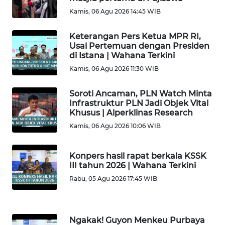
KAMI
Kamis, 06 Agu 2026 14:45 WIB
PEDOMAN
Keterangan Pers Ketua MPR RI,
MEDIA
Usai Pertemuan dengan Presiden
SIBER
di Istana | Wahana Terkini
Kamis, 06 Agu 2026 11:30 WIB
REDAKSI
Soroti Ancaman, PLN Watch Minta
Infrastruktur PLN Jadi Objek Vital
KARIR
Khusus | Alperklinas Research
Kamis, 06 Agu 2026 10:06 WIB
DISCLAIMER
Konpers hasil rapat berkala KSSK
Wahana
III tahun 2026 | Wahana Terkini
News
Regional
Rabu, 05 Agu 2026 17:45 WIB
WN
SUMUT
Ngakak! Guyon Menkeu Purbaya