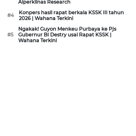
Alperklinas Research
WN
Konpers hasil rapat berkala KSSK III tahun
SUKABUMI
#4
2026 | Wahana Terkini
Ngakak! Guyon Menkeu Purbaya ke Pjs
WN
#5
Gubernur BI Destry usai Rapat KSSK |
PURWAKARTA
Wahana Terkini
WN
PRIANGAN
TIMUR
WN
SEMARANG
WN
SOLO
WN
BOROBUDUR