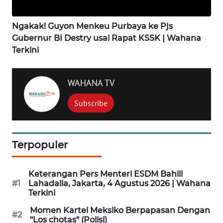
WN
Ngakak! Guyon Menkeu Purbaya ke Pjs
LABUANBAJO
Gubernur BI Destry usai Rapat KSSK | Wahana
Terkini
WN
BORNEO
WAHANA TV
Wahana
Subscribe
Media
Group
WAHANA
Terpopuler
NEWS
WAHANA
Keterangan Pers Menteri ESDM Bahlil
TANI
#1
Lahadalia, Jakarta, 4 Agustus 2026 | Wahana
Terkini
WAHANA
Momen Kartel Meksiko Berpapasan Dengan
#2
ADVOKAT
"Los chotas" (Polisi)