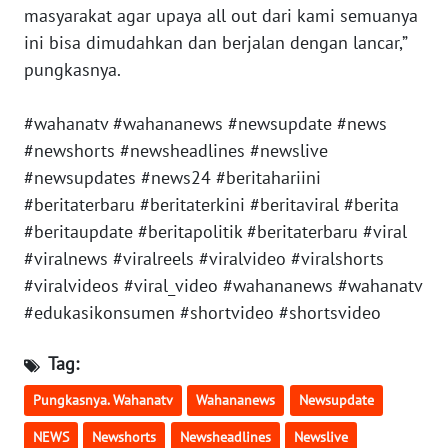
masyarakat agar upaya all out dari kami semuanya
WN
ini bisa dimudahkan dan berjalan dengan lancar,”
KALBAR
pungkasnya.
WN
#wahanatv #wahananews #newsupdate #news
KALTENG
#newshorts #newsheadlines #newslive
#newsupdates #news24 #beritahariini
WN
#beritaterbaru #beritaterkini #beritaviral #berita
KALTARA
#beritaupdate #beritapolitik #beritaterbaru #viral
#viralnews #viralreels #viralvideo #viralshorts
WN
KALSEL
#viralvideos #viral_video #wahananews #wahanatv
#edukasikonsumen #shortvideo #shortsvideo
WN
KALTIM
Tag:
Pungkasnya. Wahanatv
Wahananews
Newsupdate
WN
SULSEL
NEWS
Newshorts
Newsheadlines
Newslive