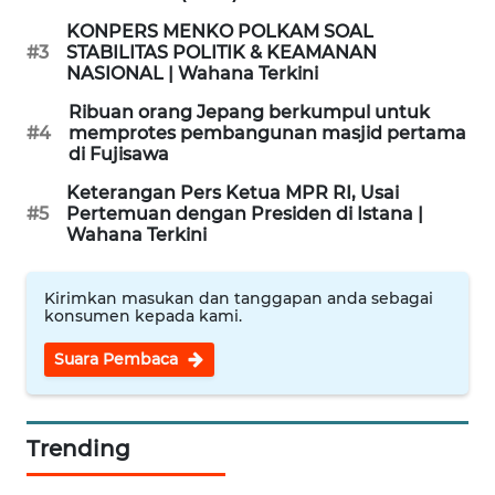
KONPERS MENKO POLKAM SOAL
WAHANA
#3
STABILITAS POLITIK & KEAMANAN
NASIONAL | Wahana Terkini
INFRASTRUKTUR
Ribuan orang Jepang berkumpul untuk
WAHANA
#4
memprotes pembangunan masjid pertama
di Fujisawa
KONSUMEN
Keterangan Pers Ketua MPR RI, Usai
#5
Pertemuan dengan Presiden di Istana |
WAHANA
Wahana Terkini
LISTRIK
WAHANA
Kirimkan masukan dan tanggapan anda sebagai
konsumen kepada kami.
TRAVEL
Suara Pembaca
WAHANA
TV
Trending
WAHANANEWS
ID