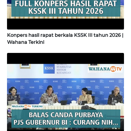
WN
MADURA
Konpers hasil rapat berkala KSSK III tahun 2026 |
WN
SURABAYA
Wahana Terkini
WN
NATUNA
WN
BINTAN
WN
MANDALIKA
WN
LIKUPANG