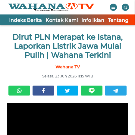
Indeks Berita
Kontak Kami
Info Iklan
Tentang K
WAHANA
Tutup
Dirut PLN Merapat ke Istana,
TV
Laporkan Listrik Jawa Mulai
Informasi
Pulih | Wahana Terkini
INDEKS
Wahana TV
BERITA
Selasa, 23 Jun 2026 11:15 WIB
KONTAK
KAMI
INFO
IKLAN
TENTANG