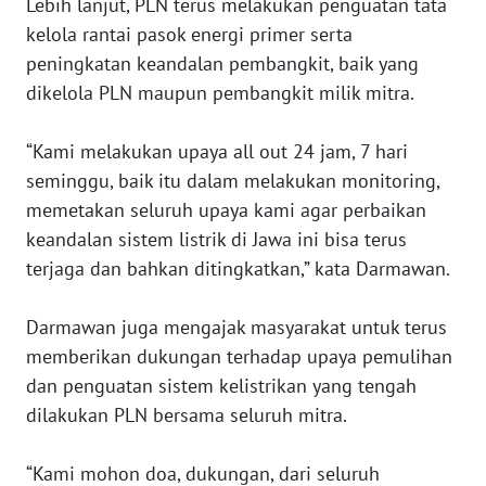
Lebih lanjut, PLN terus melakukan penguatan tata
kelola rantai pasok energi primer serta
WN
peningkatan keandalan pembangkit, baik yang
LAMPUNG
dikelola PLN maupun pembangkit milik mitra.
WN
JATENG
“Kami melakukan upaya all out 24 jam, 7 hari
seminggu, baik itu dalam melakukan monitoring,
WN
memetakan seluruh upaya kami agar perbaikan
NUSANTARA
keandalan sistem listrik di Jawa ini bisa terus
terjaga dan bahkan ditingkatkan,” kata Darmawan.
WN
JOGJA
Darmawan juga mengajak masyarakat untuk terus
memberikan dukungan terhadap upaya pemulihan
WN
dan penguatan sistem kelistrikan yang tengah
JATIM
dilakukan PLN bersama seluruh mitra.
WN
BALI
“Kami mohon doa, dukungan, dari seluruh