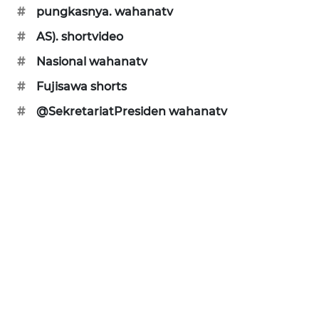
#
pungkasnya. wahanatv
WAHANANEWS
#
AS). shortvideo
CO ID
#
Nasional wahanatv
WAHANANEWS
#
Fujisawa shorts
NET
#
@SekretariatPresiden wahanatv
WAHANA
SPORT
WAHANA
UMKM
WAHANA
SELEB
WAHANA
PERSONA