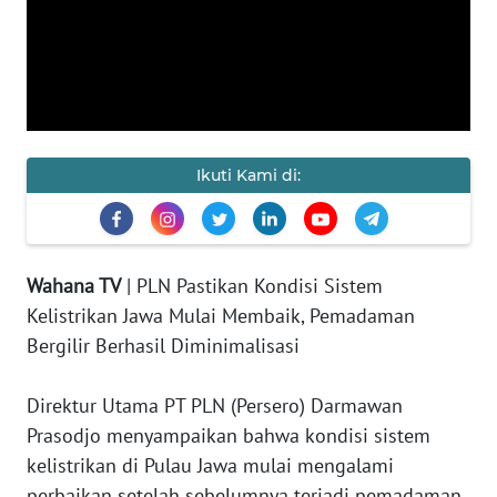
KAMI
PEDOMAN
MEDIA
SIBER
REDAKSI
Ikuti Kami di:
KARIR
Wahana TV
| PLN Pastikan Kondisi Sistem
DISCLAIMER
Kelistrikan Jawa Mulai Membaik, Pemadaman
Bergilir Berhasil Diminimalisasi
Wahana
News
Regional
Direktur Utama PT PLN (Persero) Darmawan
Prasodjo menyampaikan bahwa kondisi sistem
WN
kelistrikan di Pulau Jawa mulai mengalami
SUMUT
perbaikan setelah sebelumnya terjadi pemadaman