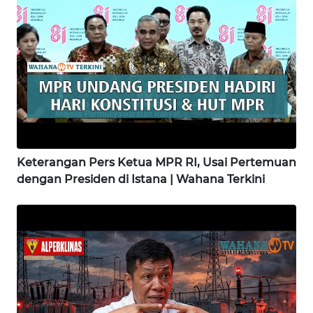
WN
BINJAI
WN
CIREBON
WN
INDRAMAYU
Keterangan Pers Ketua MPR RI, Usai Pertemuan
WN
dengan Presiden di Istana | Wahana Terkini
KUNINGAN
WN
MAJALENGKA
WN
SUBANG