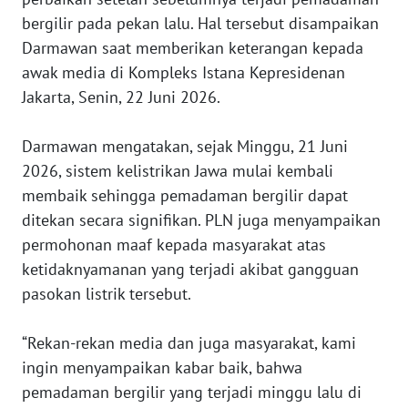
bergilir pada pekan lalu. Hal tersebut disampaikan
WN
Darmawan saat memberikan keterangan kepada
JAKARTA
awak media di Kompleks Istana Kepresidenan
Jakarta, Senin, 22 Juni 2026.
WN
JABAR
Darmawan mengatakan, sejak Minggu, 21 Juni
WN
2026, sistem kelistrikan Jawa mulai kembali
BANTEN
membaik sehingga pemadaman bergilir dapat
ditekan secara signifikan. PLN juga menyampaikan
WN
permohonan maaf kepada masyarakat atas
NTT
ketidaknyamanan yang terjadi akibat gangguan
pasokan listrik tersebut.
WN
KEPRI
“Rekan-rekan media dan juga masyarakat, kami
ingin menyampaikan kabar baik, bahwa
WN
PAPUA
pemadaman bergilir yang terjadi minggu lalu di