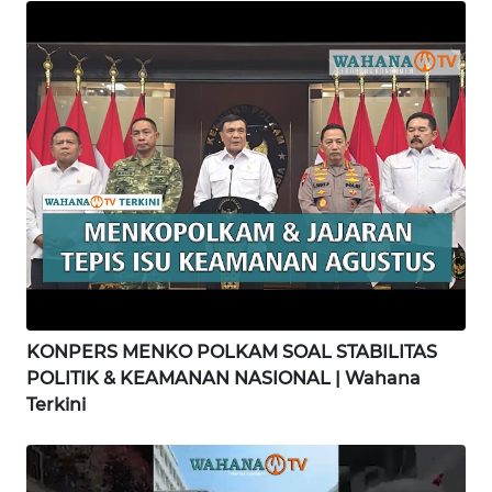
WN
KARAWANG
WN
BEKASI
WN
BOGOR
WN
DEPOK
KONPERS MENKO POLKAM SOAL STABILITAS
POLITIK & KEAMANAN NASIONAL | Wahana
WN
Terkini
TAPANULI
UTARA
WN