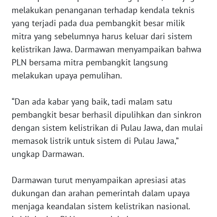
melakukan penanganan terhadap kendala teknis
WN
yang terjadi pada dua pembangkit besar milik
SULTENG
mitra yang sebelumnya harus keluar dari sistem
kelistrikan Jawa. Darmawan menyampaikan bahwa
WN
PLN bersama mitra pembangkit langsung
SULBAR
melakukan upaya pemulihan.
WN
“Dan ada kabar yang baik, tadi malam satu
BABEL
pembangkit besar berhasil dipulihkan dan sinkron
dengan sistem kelistrikan di Pulau Jawa, dan mulai
WN
SUMBAR
memasok listrik untuk sistem di Pulau Jawa,”
ungkap Darmawan.
WN
SUMSEL
Darmawan turut menyampaikan apresiasi atas
dukungan dan arahan pemerintah dalam upaya
WN
menjaga keandalan sistem kelistrikan nasional.
BENGKULU