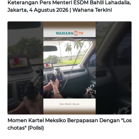
Keterangan Pers Menteri ESDM Bahlil Lahadalia,
WN
Jakarta, 4 Agustus 2026 | Wahana Terkini
SIMALUNGUN
WN
LABUHANBATU
WN
TAPANULI
TENGAH
WN DELI
SERDANG
WN
TEBING
TINGGI
Momen Kartel Meksiko Berpapasan Dengan "Los
chotas" (Polisi)
WN
PAKPAK