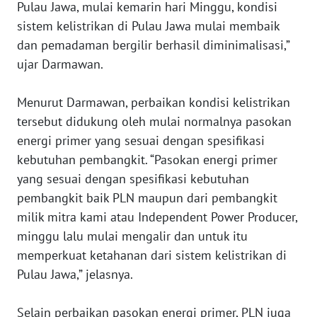
Pulau Jawa, mulai kemarin hari Minggu, kondisi
WN
sistem kelistrikan di Pulau Jawa mulai membaik
PAPUA
dan pemadaman bergilir berhasil diminimalisasi,”
BARAT
ujar Darmawan.
WN
Menurut Darmawan, perbaikan kondisi kelistrikan
RIAU
tersebut didukung oleh mulai normalnya pasokan
energi primer yang sesuai dengan spesifikasi
WN
SERAMBI
kebutuhan pembangkit. “Pasokan energi primer
yang sesuai dengan spesifikasi kebutuhan
WN
pembangkit baik PLN maupun dari pembangkit
JAMBI
milik mitra kami atau Independent Power Producer,
minggu lalu mulai mengalir dan untuk itu
WN
memperkuat ketahanan dari sistem kelistrikan di
SULTRA
Pulau Jawa,” jelasnya.
WN
Selain perbaikan pasokan energi primer, PLN juga
NTB