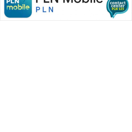
METRO
JAKARTA
NEWS
KRT
NEWS
KARING
NEWS
JURNAL
MARITIM
WAHANA MEDIA GROUP
HUMBANG
|
|
|
WAHANA NEWS co
WAHANA TANI
WAHANA ADVOKAT
NEWS
|
|
WAHANA INFRASTRUKTUR
WAHANA KONSUMEN
|
|
|
WAHANA LISTRIK
WAHANA TRAVEL
WAHANA TV
GARONGGANG
|
|
|
WAHANANEWS id
WAHANANEWS CO ID
WAHANANEWS NET
NEWS
|
|
|
WAHANA SPORT ID
Wahana UMKM
Wahana Seleb