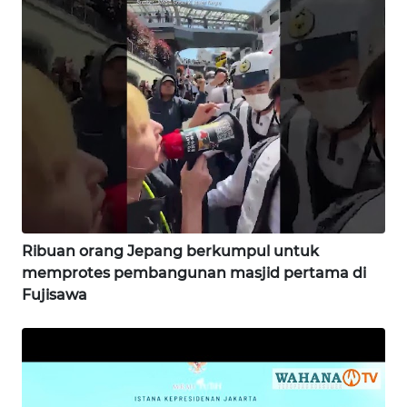
SAMOSIR
WN
PADANG
LAWAS
WN
SUMEDANG
WN
CIANJUR
Ribuan orang Jepang berkumpul untuk
memprotes pembangunan masjid pertama di
WN
Fujisawa
KEPULAUAN
SERIBU
WN
TANGERANG