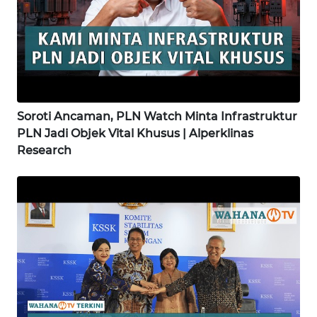
WN
SUKABUMI
WN
PURWAKARTA
Soroti Ancaman, PLN Watch Minta Infrastruktur
WN
PLN Jadi Objek Vital Khusus | Alperklinas
PRIANGAN
Research
TIMUR
WN
SEMARANG
WN
SOLO
WN
BOROBUDUR