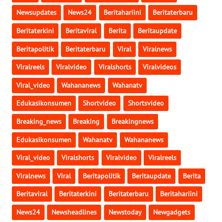
Newsupdates
News24
Beritahariini
Beritaterbaru
WN
GORONTALO
Beritaterkini
Beritaviral
Berita
Beritaupdate
Beritapolitik
Beritaterbaru
Viral
Viralnews
WN
SULUT
Viralreels
Viralvideo
Viralshorts
Viralvideos
Viral_video
Wahananews
Wahanatv
WN
MALUKU
Edukasikonsumen
Shortvideo
Shortsvideo
Breaking_news
Breaking
Breakingnews
WN
MALUT
Edukasikonsumen
Wahanatv
Wahananews
Viral_video
Viralshorts
Viralvideo
Viralreels
WN
DAIRI
Viralnews
Viral
Beritapolitik
Beritaupdate
Berita
Beritaviral
Beritaterkini
Beritaterbaru
Beritahariini
WN
DANAU
News24
Newsheadlines
Newstoday
Newgadgets
TOBA