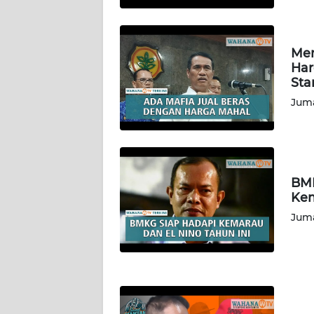
GORONTALO
WN
Men
SULUT
Har
Sta
WN
Juma
MALUKU
WN
MALUT
BMK
Kem
WN
Juma
DAIRI
WN
DANAU
TOBA