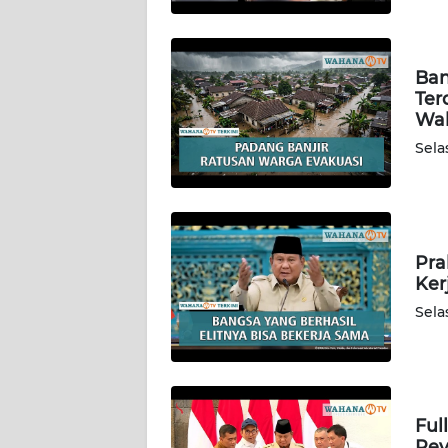
WN
LAMPUNG
Ban
WN
Ter
JATENG
Wah
Sela
WN
NUSANTARA
WN
JOGJA
Pra
Ker
WN
Sela
JATIM
WN
BALI
Ful
Rev