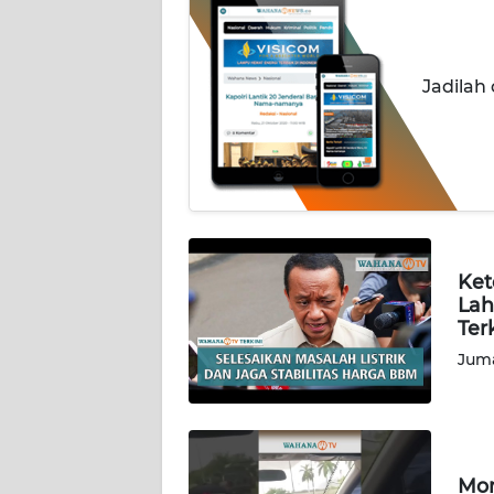
PEDOMAN
MEDIA
SIBER
Jadilah
REDAKSI
KARIR
DISCLAIMER
Ket
Lah
Wahana
Ter
News
Regional
Juma
WN
SUMUT
Mom
WN