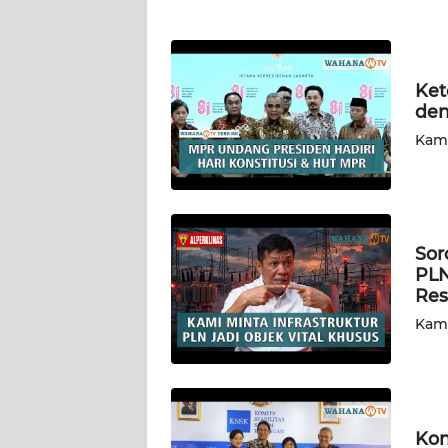
PAPUA
BARAT
WN
Ket
RIAU
den
Kami
WN
SERAMBI
WN
Sor
JAMBI
PLN
Res
WN
Kami
SULTRA
WN
NTB
Kon