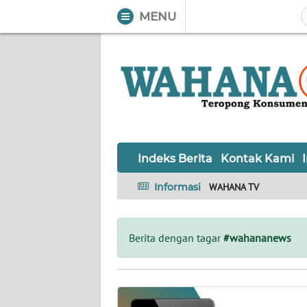
MENU
WAHANA
Tutup
TV
Informasi
INDEKS
BERITA
Indeks Berita
Kontak Kami
KONTAK
Informasi
WAHANA TV
KAMI
INFO
Berita dengan tagar
#wahananews
IKLAN
TENTANG
KAMI