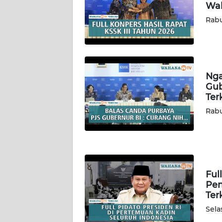
WN
Wah
SULTENG
Rabu
WN
SULBAR
Nga
WN
Gub
BABEL
Ter
Rabu
WN
SUMBAR
WN
SUMSEL
Ful
Pen
WN
Ter
BENGKULU
Sela