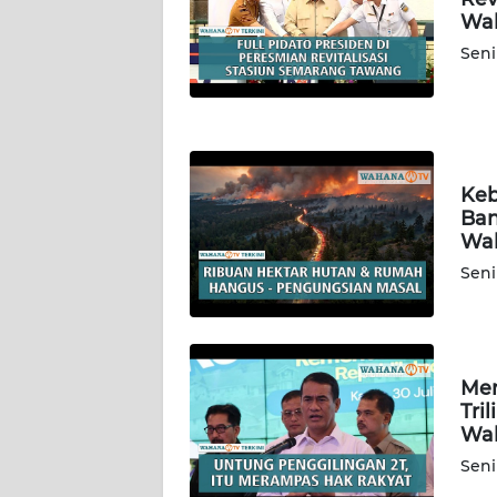
WN
Wah
KALBAR
Seni
WN
KALTENG
WN
KALTARA
Keb
Ban
Wah
WN
KALSEL
Seni
WN
KALTIM
Men
Tri
WN
Wah
SULSEL
Seni
WN