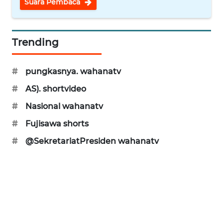
Suara Pembaca
WN
BINJAI
Trending
WN
CIREBON
#
pungkasnya. wahanatv
#
AS). shortvideo
WN
INDRAMAYU
#
Nasional wahanatv
#
Fujisawa shorts
WN
KUNINGAN
#
@SekretariatPresiden wahanatv
WN
MAJALENGKA
WN
SUBANG