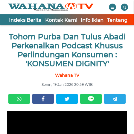
Indeks Berita
Kontak Kami
Info Iklan
Tentang K
WAHANA
Tutup
Tohom Purba Dan Tulus Abadi
TV
Perkenalkan Podcast Khusus
Informasi
Perlindungan Konsumen :
'KONSUMEN DIGNITY'
INDEKS
BERITA
Wahana TV
Senin, 19 Jan 2026 20:59 WIB
KONTAK
KAMI
INFO
IKLAN
TENTANG