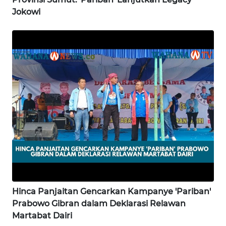
Jokowi
WN
KALBAR
WN
KALTENG
WN
KALTARA
WN
KALSEL
WN
KALTIM
Hinca Panjaitan Gencarkan Kampanye 'Pariban'
Prabowo Gibran dalam Deklarasi Relawan
WN
Martabat Dairi
SULSEL