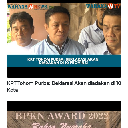
WN
NIAS
WN
LANGKAT
WN
TAPANULI
SELATAN
KRT Tohom Purba: Deklarasi Akan diadakan di 10
WN
TANJUNG
Kota
LESUNG
WN
KARO