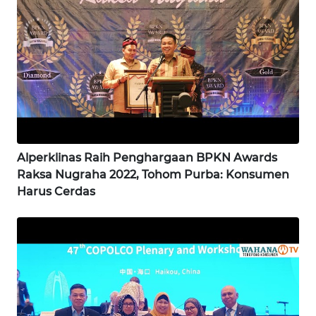
WN
SIMALUNGUN
WN
LABUHANBATU
WN
TAPANULI
TENGAH
Alperklinas Raih Penghargaan BPKN Awards
Raksa Nugraha 2022, Tohom Purba: Konsumen
WN DELI
Harus Cerdas
SERDANG
WN
TEBING
TINGGI
WN
PAKPAK