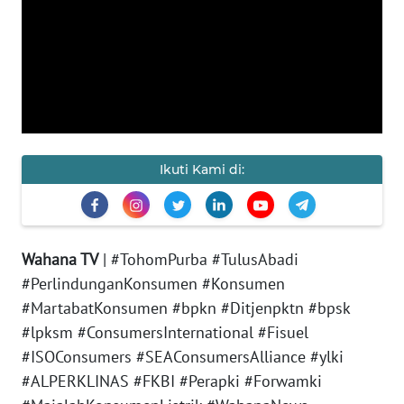
KAMI
PEDOMAN
MEDIA
SIBER
REDAKSI
Ikuti Kami di:
KARIR
DISCLAIMER
Wahana TV
| #TohomPurba #TulusAbadi
#PerlindunganKonsumen #Konsumen
Wahana
News
#MartabatKonsumen #bpkn #Ditjenpktn #bpsk
Regional
#lpksm #ConsumersInternational #Fisuel
#ISOConsumers #SEAConsumersAlliance #ylki
WN
#ALPERKLINAS #FKBI #Perapki #Forwamki
SUMUT