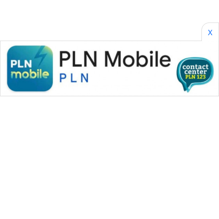
WAHANANEWS
CO ID
X
WAHANANEWS
NET
WAHANA
SPORT
WAHANA
UMKM
WAHANA
SELEB
WAHANA
WAHANA MEDIA GROUP
PERSONA