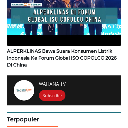
WN
KARAWANG
WN
BEKASI
ALPERKLINAS Bawa Suara Konsumen Listrik
WN
Indonesia Ke Forum Global ISO COPOLCO 2026
BOGOR
DI China
WN
WAHANA TV
DEPOK
Subscribe
WN
TAPANULI
UTARA
Terpopuler
WN