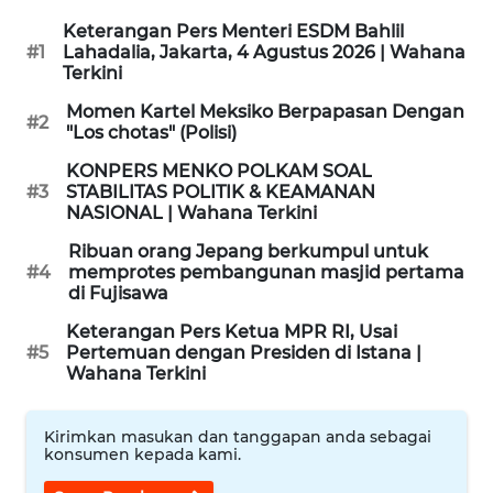
SAMOSIR
Keterangan Pers Menteri ESDM Bahlil
#1
Lahadalia, Jakarta, 4 Agustus 2026 | Wahana
Terkini
WN
PADANG
Momen Kartel Meksiko Berpapasan Dengan
#2
LAWAS
"Los chotas" (Polisi)
KONPERS MENKO POLKAM SOAL
WN
#3
STABILITAS POLITIK & KEAMANAN
SUMEDANG
NASIONAL | Wahana Terkini
Ribuan orang Jepang berkumpul untuk
WN
#4
memprotes pembangunan masjid pertama
CIANJUR
di Fujisawa
Keterangan Pers Ketua MPR RI, Usai
WN
#5
Pertemuan dengan Presiden di Istana |
KEPULAUAN
Wahana Terkini
SERIBU
Kirimkan masukan dan tanggapan anda sebagai
WN
konsumen kepada kami.
TANGERANG