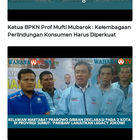
WN
SULTENG
Ketua BPKN Prof Mufti Mubarok : Kelembagaan
Perlindungan Konsumen Harus Diperkuat
WN
SULBAR
WN
BABEL
WN
SUMBAR
WN
SUMSEL
WN
BENGKULU