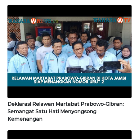
WN
GORONTALO
WN
SULUT
WN
MALUKU
WN
MALUT
WN
Deklarasi Relawan Martabat Prabowo-Gibran:
DAIRI
Semangat Satu Hati Menyongsong
Kemenangan
WN
DANAU
TOBA