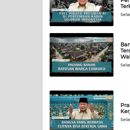
Pen
WN
Ter
SULTENG
Sela
WN
SULBAR
Ban
WN
Ter
BABEL
Wah
Sela
WN
SUMBAR
WN
SUMSEL
Pra
WN
Ker
BENGKULU
Sela