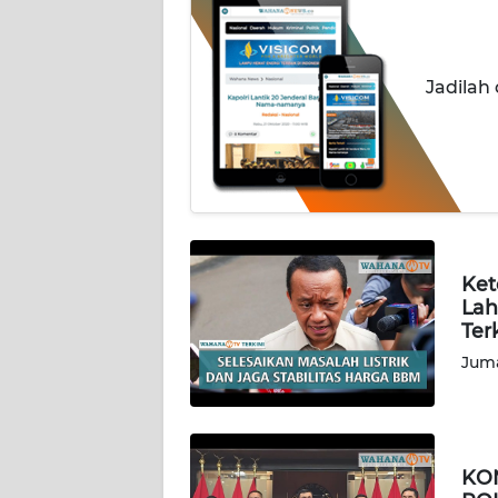
PEDOMAN
MEDIA
SIBER
Jadilah
REDAKSI
KARIR
DISCLAIMER
Ket
Lah
Wahana
Ter
News
Regional
Juma
WN
SUMUT
KO
WN