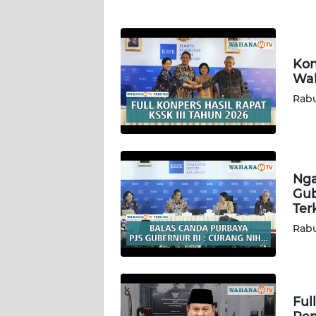
PAPUA
BARAT
WN
Kon
RIAU
Wah
Rabu
WN
SERAMBI
WN
Nga
JAMBI
Gub
Ter
WN
Rabu
SULTRA
WN
NTB
Ful