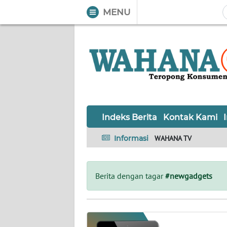
MENU
WAHANA
Tutup
TV
Informasi
INDEKS
BERITA
Indeks Berita
Kontak Kami
KONTAK
Informasi
WAHANA TV
KAMI
INFO
Berita dengan tagar
#newgadgets
IKLAN
TENTANG
KAMI