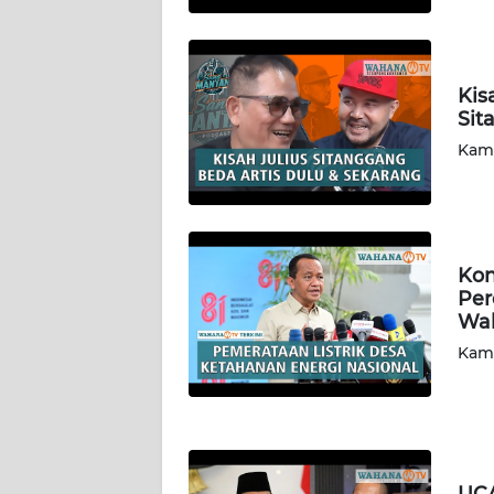
GORONTALO
WN
Kis
SULUT
Sit
Kami
WN
MALUKU
WN
MALUT
Kon
Per
Wah
WN
DAIRI
Kami
WN
DANAU
TOBA
UCA