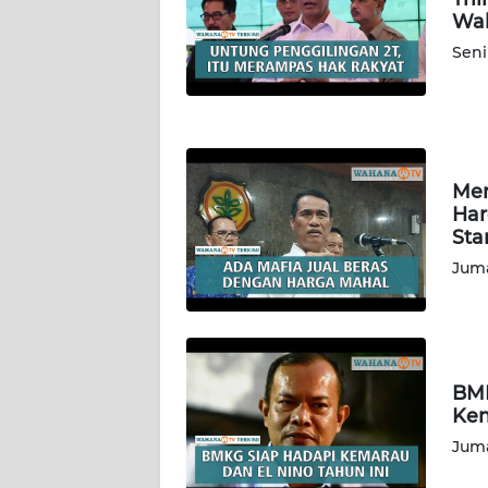
WN
Wah
KALBAR
Seni
WN
KALTENG
WN
KALTARA
Men
Har
Sta
WN
KALSEL
Juma
WN
KALTIM
BMK
WN
Kem
SULSEL
Juma
WN