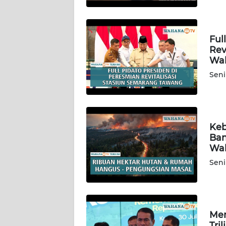
WN
LAMPUNG
Ful
WN
Rev
JATENG
Wah
Seni
WN
NUSANTARA
WN
JOGJA
Keb
Ban
Wah
WN
JATIM
Seni
WN
BALI
Men
Tri