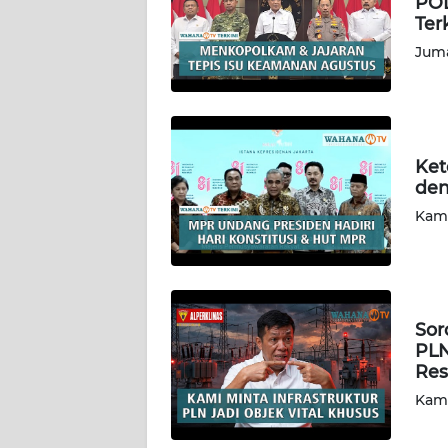
POL
JAKARTA
Ter
Juma
WN
JABAR
WN
Ket
BANTEN
den
Kami
WN
NTT
WN
KEPRI
Sor
PLN
WN
Res
PAPUA
Kami
WN