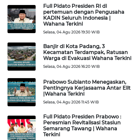
Full Pidato Presiden RI di
WN
pertemuan dengan Pengusaha
PAPUA
KADIN Seluruh Indonesia |
BARAT
Wahana Terkini
Selasa, 04 Agu 2026 19:30 WIB
WN
RIAU
Banjir di Kota Padang, 3
Kecamatan Terdampak, Ratusan
Warga di Evakuasi Wahana Terkini
WN
Selasa, 04 Agu 2026 16:20 WIB
SERAMBI
Prabowo Subianto Menegaskan,
WN
Pentingnya Kerjasaama Antar Elit
JAMBI
|Wahana Terkini
Selasa, 04 Agu 2026 11:45 WIB
WN
SULTRA
Full Pidato Presiden Prabowo :
Peresmian Revitalisasi Stasiun
Semarang Tawang | Wahana
WN
Terkini
NTB