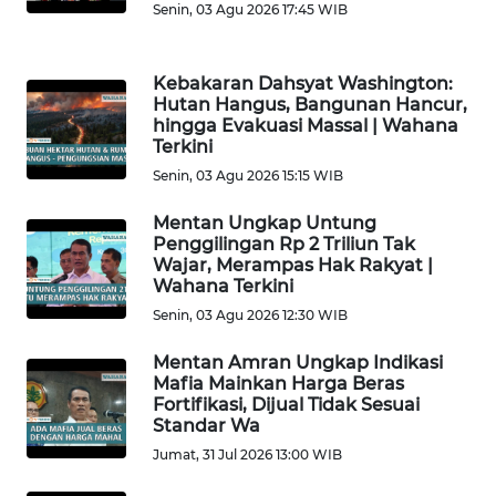
Senin, 03 Agu 2026 17:45 WIB
WN
SULTENG
Kebakaran Dahsyat Washington:
Hutan Hangus, Bangunan Hancur,
hingga Evakuasi Massal | Wahana
WN
Terkini
SULBAR
Senin, 03 Agu 2026 15:15 WIB
WN
Mentan Ungkap Untung
BABEL
Penggilingan Rp 2 Triliun Tak
Wajar, Merampas Hak Rakyat |
Wahana Terkini
WN
Senin, 03 Agu 2026 12:30 WIB
SUMBAR
Mentan Amran Ungkap Indikasi
WN
Mafia Mainkan Harga Beras
SUMSEL
Fortifikasi, Dijual Tidak Sesuai
Standar Wa
Jumat, 31 Jul 2026 13:00 WIB
WN
BENGKULU