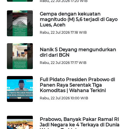
Rabu, 22 Jul 2026 17:20 WIB
Gempa dengan kekuatan
WN
magnitudo (M) 5,6 terjadi di Gayo
KARAWANG
Lues, Aceh
Rabu, 22 Jul 2026 17:18 WIB
WN
BEKASI
Nanik S Deyang mengundurkan
diri dari BGN
WN
Rabu, 22 Jul 2026 17:17 WIB
BOGOR
WN
Full Pidato Presiden Prabowo di
DEPOK
Panen Raya Serentak Tiga
Komoditas | Wahana Terkini
Rabu, 22 Jul 2026 10:00 WIB
WN
TAPANULI
UTARA
Prabowo, Banyak Pakar Ramal RI
Jadi Negara ke 4 Terkaya di Dunia
WN