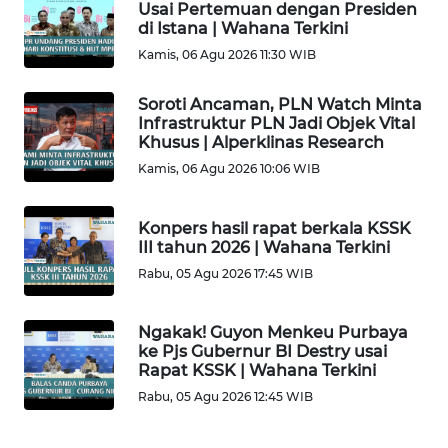
Usai Pertemuan dengan Presiden
di Istana | Wahana Terkini
WN
JAKARTA
Kamis, 06 Agu 2026 11:30 WIB
Soroti Ancaman, PLN Watch Minta
WN
Infrastruktur PLN Jadi Objek Vital
JABAR
Khusus | Alperklinas Research
Kamis, 06 Agu 2026 10:06 WIB
WN
BANTEN
Konpers hasil rapat berkala KSSK
III tahun 2026 | Wahana Terkini
WN
Rabu, 05 Agu 2026 17:45 WIB
NTT
WN
Ngakak! Guyon Menkeu Purbaya
KEPRI
ke Pjs Gubernur BI Destry usai
Rapat KSSK | Wahana Terkini
Rabu, 05 Agu 2026 12:45 WIB
WN
PAPUA