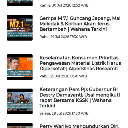
Kamis, 30 Jul 2026 12:52 WIB
WN
KALBAR
Gempa M 7,1 Guncang Jepang, Mal
Meledak & Korban Akan Terus
Bertambah | Wahana Terkini
WN
Rabu, 29 Jul 2026 17:30 WIB
KALTENG
WN
Keselamatan Konsumen Prioritas,
KALTARA
Pengawasan Material Listrik Harus
Diperketat | Alperklinas Research
WN
Rabu, 29 Jul 2026 12:30 WIB
KALSEL
Keterangan Pers Pjs Gubernur BI
Destry Damayanti, Usai mengikuti
WN
rapat Bersama KSSK | Wahana
KALTIM
Terkini
Selasa, 28 Jul 2026 17:30 WIB
WN
SULSEL
Perry Warjiyo Mengundurkan Diri,