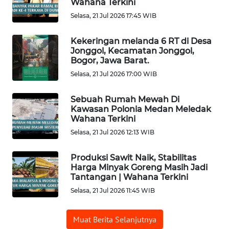
Wahana Terkini
SAMOSIR
Selasa, 21 Jul 2026 17:45 WIB
WN
Kekeringan melanda 6 RT di Desa
PADANG
Jonggol, Kecamatan Jonggol,
LAWAS
Bogor, Jawa Barat.
Selasa, 21 Jul 2026 17:00 WIB
WN
SUMEDANG
Sebuah Rumah Mewah Di
Kawasan Polonia Medan Meledak
Wahana Terkini
WN
CIANJUR
Selasa, 21 Jul 2026 12:13 WIB
Produksi Sawit Naik, Stabilitas
WN
Harga Minyak Goreng Masih Jadi
KEPULAUAN
Tantangan | Wahana Terkini
SERIBU
Selasa, 21 Jul 2026 11:45 WIB
WN
Muat Berita Selanjutnya
TANGERANG