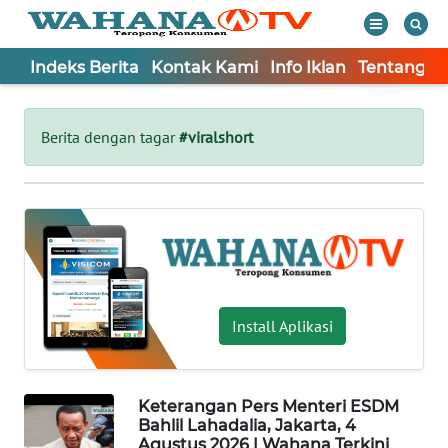
Indeks Berita
Kontak Kami
Info Iklan
Tentang K
WAHANA
Tutup
TV
Berita dengan tagar
#viralshort
Informasi
INDEKS
BERITA
KONTAK
KAMI
Install Aplikasi
INFO
IKLAN
Keterangan Pers Menteri ESDM
Bahlil Lahadalia, Jakarta, 4
TENTANG
Agustus 2026 | Wahana Terkini