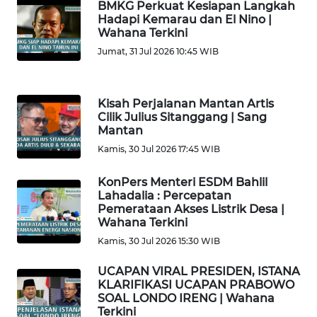
BMKG Perkuat Kesiapan Langkah
Hadapi Kemarau dan El Nino |
WN
Wahana Terkini
LAMPUNG
Jumat, 31 Jul 2026 10:45 WIB
WN
JATENG
Kisah Perjalanan Mantan Artis
Cilik Julius Sitanggang | Sang
Mantan
WN
NUSANTARA
Kamis, 30 Jul 2026 17:45 WIB
KonPers Menteri ESDM Bahlil
WN
Lahadalia : Percepatan
JOGJA
Pemerataan Akses Listrik Desa |
Wahana Terkini
WN
Kamis, 30 Jul 2026 15:30 WIB
JATIM
UCAPAN VIRAL PRESIDEN, ISTANA
KLARIFIKASI UCAPAN PRABOWO
WN
SOAL LONDO IRENG | Wahana
BALI
Terkini