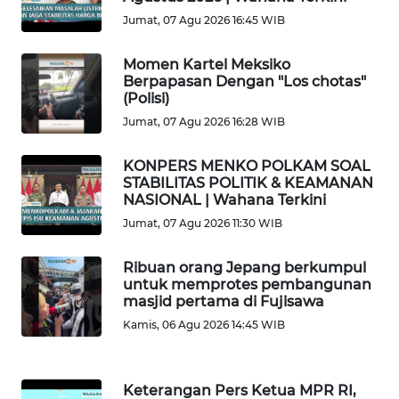
KAMI
Jumat, 07 Agu 2026 16:45 WIB
PEDOMAN
Momen Kartel Meksiko
MEDIA
Berpapasan Dengan "Los chotas"
SIBER
(Polisi)
Jumat, 07 Agu 2026 16:28 WIB
REDAKSI
KONPERS MENKO POLKAM SOAL
STABILITAS POLITIK & KEAMANAN
KARIR
NASIONAL | Wahana Terkini
Jumat, 07 Agu 2026 11:30 WIB
DISCLAIMER
Ribuan orang Jepang berkumpul
Wahana
untuk memprotes pembangunan
News
masjid pertama di Fujisawa
Regional
Kamis, 06 Agu 2026 14:45 WIB
WN
SUMUT
Keterangan Pers Ketua MPR RI,