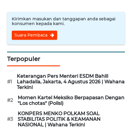
WN
BINJAI
Kirimkan masukan dan tanggapan anda sebagai
konsumen kepada kami.
WN
Suara Pembaca
CIREBON
WN
Terpopuler
INDRAMAYU
WN
Keterangan Pers Menteri ESDM Bahlil
KUNINGAN
#1
Lahadalia, Jakarta, 4 Agustus 2026 | Wahana
Terkini
WN
Momen Kartel Meksiko Berpapasan Dengan
#2
"Los chotas" (Polisi)
MAJALENGKA
KONPERS MENKO POLKAM SOAL
WN
#3
STABILITAS POLITIK & KEAMANAN
NASIONAL | Wahana Terkini
SUBANG