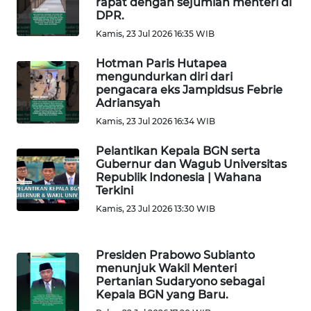
rapat dengan sejumlah menteri di
WN
DPR.
SIMALUNGUN
Kamis, 23 Jul 2026 16:35 WIB
WN
Hotman Paris Hutapea
LABUHANBATU
mengundurkan diri dari
pengacara eks Jampidsus Febrie
Adriansyah
WN
Kamis, 23 Jul 2026 16:34 WIB
TAPANULI
TENGAH
Pelantikan Kepala BGN serta
Gubernur dan Wagub Universitas
Republik Indonesia | Wahana
WN DELI
Terkini
SERDANG
Kamis, 23 Jul 2026 13:30 WIB
WN
TEBING
Presiden Prabowo Subianto
TINGGI
menunjuk Wakil Menteri
Pertanian Sudaryono sebagai
Kepala BGN yang Baru.
WN
PAKPAK