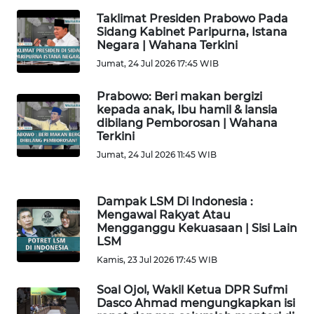
Taklimat Presiden Prabowo Pada
Sidang Kabinet Paripurna, Istana
WN
Negara | Wahana Terkini
NIAS
Jumat, 24 Jul 2026 17:45 WIB
WN
Prabowo: Beri makan bergizi
LANGKAT
kepada anak, Ibu hamil & lansia
dibilang Pemborosan | Wahana
Terkini
WN
TAPANULI
Jumat, 24 Jul 2026 11:45 WIB
SELATAN
Dampak LSM Di Indonesia :
WN
Mengawal Rakyat Atau
TANJUNG
Mengganggu Kekuasaan | Sisi Lain
LESUNG
LSM
Kamis, 23 Jul 2026 17:45 WIB
WN
KARO
Soal Ojol, Wakil Ketua DPR Sufmi
Dasco Ahmad mengungkapkan isi