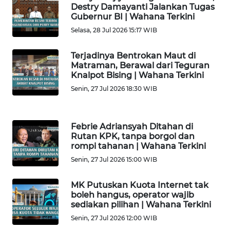
Destry Damayanti Jalankan Tugas
Gubernur BI | Wahana Terkini
WN
GORONTALO
Selasa, 28 Jul 2026 15:17 WIB
WN
Terjadinya Bentrokan Maut di
Matraman, Berawal dari Teguran
SULUT
Knalpot Bising | Wahana Terkini
Senin, 27 Jul 2026 18:30 WIB
WN
MALUKU
Febrie Adriansyah Ditahan di
WN
Rutan KPK, tanpa borgol dan
MALUT
rompi tahanan | Wahana Terkini
Senin, 27 Jul 2026 15:00 WIB
WN
DAIRI
MK Putuskan Kuota Internet tak
boleh hangus, operator wajib
sediakan pilihan | Wahana Terkini
WN
DANAU
Senin, 27 Jul 2026 12:00 WIB
TOBA