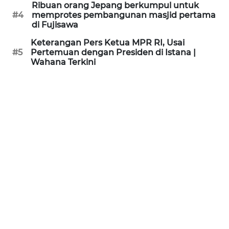
Ribuan orang Jepang berkumpul untuk
#4
memprotes pembangunan masjid pertama
WN
di Fujisawa
SUKABUMI
Keterangan Pers Ketua MPR RI, Usai
#5
Pertemuan dengan Presiden di Istana |
WN
Wahana Terkini
PURWAKARTA
WN
PRIANGAN
TIMUR
WN
SEMARANG
WN
SOLO
WN
BOROBUDUR