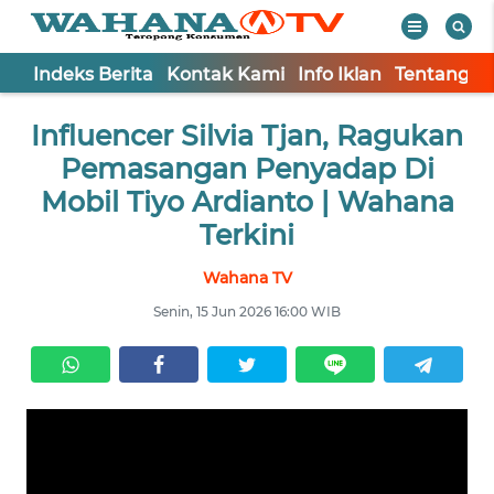
Indeks Berita
Kontak Kami
Info Iklan
Tentang K
WAHANA
Tutup
Influencer Silvia Tjan, Ragukan
TV
Pemasangan Penyadap Di
Informasi
Mobil Tiyo Ardianto | Wahana
Terkini
INDEKS
BERITA
Wahana TV
Senin, 15 Jun 2026 16:00 WIB
KONTAK
KAMI
INFO
IKLAN
TENTANG