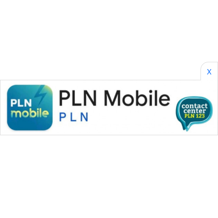
WAHANANEWS
CO ID
WAHANANEWS
NET
X
WAHANA
SPORT
WAHANA
UMKM
WAHANA
SELEB
WAHANA
PERSONA