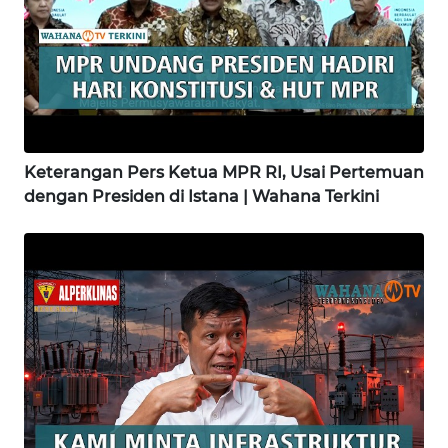
WN
LAMPUNG
WN
JATENG
Keterangan Pers Ketua MPR RI, Usai Pertemuan
WN
dengan Presiden di Istana | Wahana Terkini
NUSANTARA
WN
JOGJA
WN
JATIM
WN
BALI