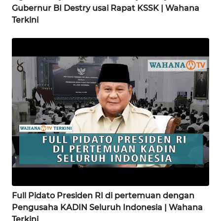
Gubernur BI Destry usai Rapat KSSK | Wahana
Terkini
WN
NIAS
WN
LANGKAT
WN
TAPANULI
SELATAN
WN
TANJUNG
LESUNG
WN
Full Pidato Presiden RI di pertemuan dengan
KARO
Pengusaha KADIN Seluruh Indonesia | Wahana
Terkini