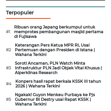
SAMOSIR
Terpopuler
WN
PADANG
Ribuan orang Jepang berkumpul untuk
LAWAS
#1
memprotes pembangunan masjid pertama
di Fujisawa
WN
Keterangan Pers Ketua MPR RI, Usai
SUMEDANG
#2
Pertemuan dengan Presiden di Istana |
Wahana Terkini
WN
Soroti Ancaman, PLN Watch Minta
CIANJUR
#3
Infrastruktur PLN Jadi Objek Vital Khusus |
Alperklinas Research
WN
Konpers hasil rapat berkala KSSK III tahun
KEPULAUAN
#4
2026 | Wahana Terkini
SERIBU
Ngakak! Guyon Menkeu Purbaya ke Pjs
#5
Gubernur BI Destry usai Rapat KSSK |
WN
Wahana Terkini
TANGERANG