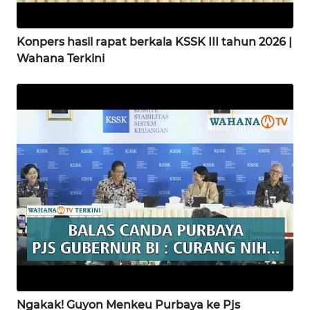
WN
GORONTALO
Konpers hasil rapat berkala KSSK III tahun 2026 |
Wahana Terkini
WN
SULUT
WN
MALUKU
WN
MALUT
WN
DAIRI
WN
DANAU
Ngakak! Guyon Menkeu Purbaya ke Pjs
TOBA