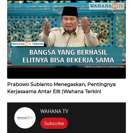
WN
KARAWANG
WN
BEKASI
WN
BOGOR
WN
Prabowo Subianto Menegaskan, Pentingnya
DEPOK
Kerjasaama Antar Elit |Wahana Terkini
WN
TAPANULI
WAHANA TV
UTARA
Subscribe
WN