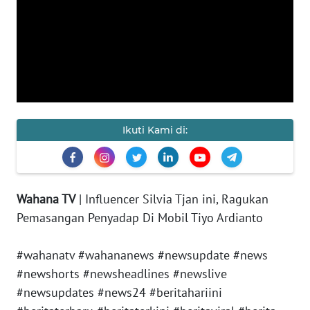
KAMI
PEDOMAN
MEDIA
SIBER
REDAKSI
Ikuti Kami di:
KARIR
DISCLAIMER
Wahana TV
| Influencer Silvia Tjan ini, Ragukan
Pemasangan Penyadap Di Mobil Tiyo Ardianto
Wahana
News
Regional
#wahanatv #wahananews #newsupdate #news
#newshorts #newsheadlines #newslive
WN
#newsupdates #news24 #beritahariini
SUMUT