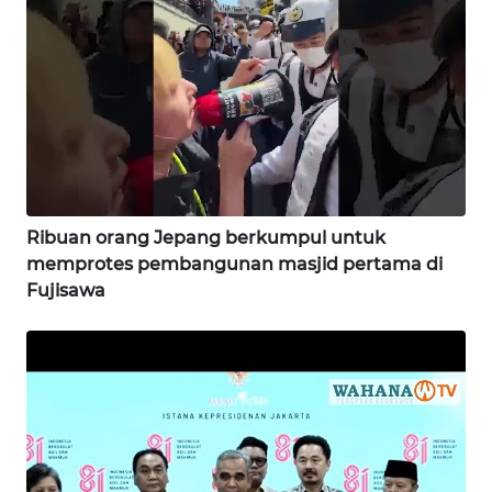
WN
SULTENG
WN
SULBAR
WN
BABEL
Ribuan orang Jepang berkumpul untuk
memprotes pembangunan masjid pertama di
Fujisawa
WN
SUMBAR
WN
SUMSEL
WN
BENGKULU