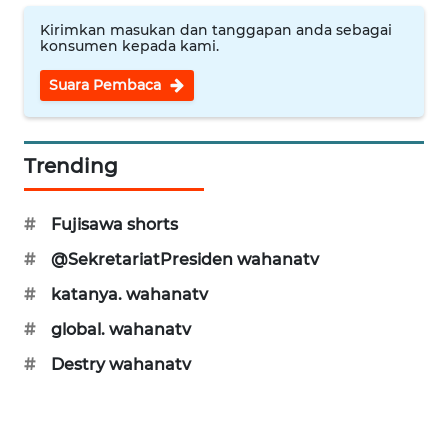
Kirimkan masukan dan tanggapan anda sebagai
WN
konsumen kepada kami.
BINJAI
Suara Pembaca
WN
CIREBON
Trending
WN
INDRAMAYU
#
Fujisawa shorts
WN
#
@SekretariatPresiden wahanatv
KUNINGAN
#
katanya. wahanatv
WN
#
global. wahanatv
MAJALENGKA
#
Destry wahanatv
WN
SUBANG