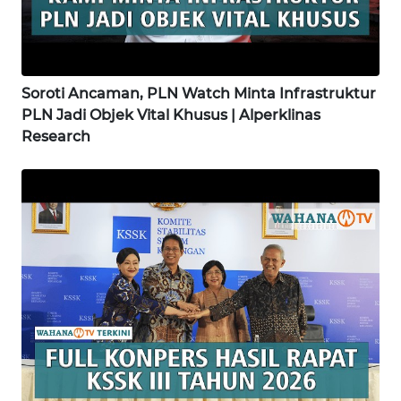
WN
KALBAR
Soroti Ancaman, PLN Watch Minta Infrastruktur
WN
PLN Jadi Objek Vital Khusus | Alperklinas
KALTENG
Research
WN
KALTARA
WN
KALSEL
WN
KALTIM
WN
SULSEL