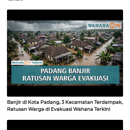
WN
SIMALUNGUN
WN
LABUHANBATU
WN
TAPANULI
TENGAH
WN DELI
SERDANG
WN
TEBING
Banjir di Kota Padang, 3 Kecamatan Terdampak,
TINGGI
Ratusan Warga di Evakuasi Wahana Terkini
WN
PAKPAK