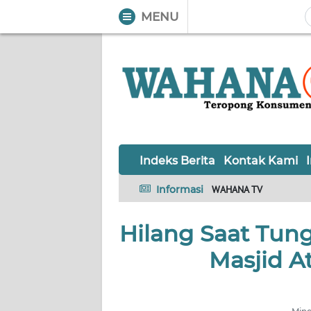
MENU
WAHANA
Tutup
TV
Informasi
INDEKS
BERITA
Indeks Berita
Kontak Kami
KONTAK
Informasi
WAHANA TV
KAMI
Hilang Saat Tun
INFO
IKLAN
Masjid At
TENTANG
KAMI