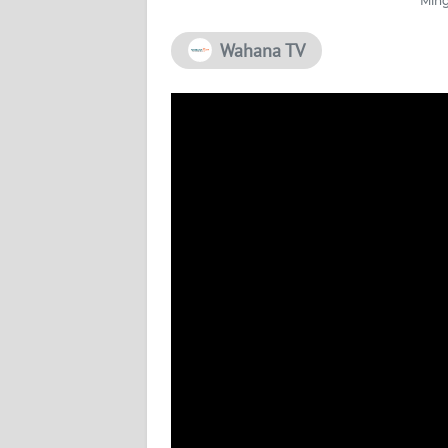
Ming
PEDOMAN
Wahana TV
MEDIA
SIBER
REDAKSI
KARIR
DISCLAIMER
Wahana
News
Regional
WN
SUMUT
WN