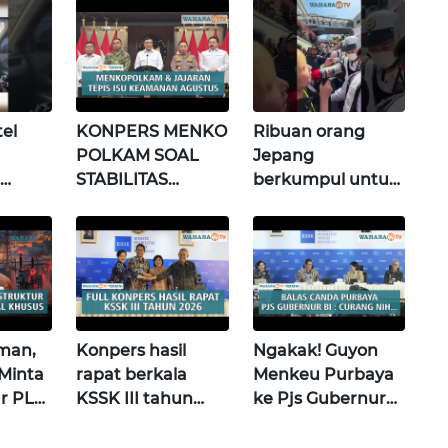
el
KONPERS MENKO
Ribuan orang
POLKAM SOAL
Jepang
STABILITAS
berkumpul untuk
s
POLITIK &
memprotes
si)
KEAMANAN
pembangunan
NASIONAL |
masjid pertama di
Wahana Terkini
Fujisawa
man,
Konpers hasil
Ngakak! Guyon
Minta
rapat berkala
Menkeu Purbaya
ur PLN
KSSK III tahun
ke Pjs Gubernur
ital
2026 | Wahana
BI Destry usai
Terkini
Rapat KSSK |