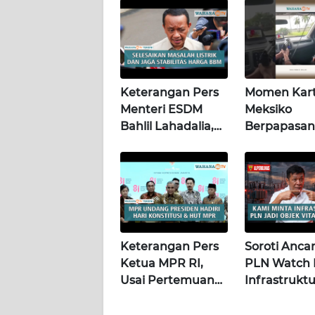
WN
SULTENG
WN
SULBAR
Keterangan Pers
Momen Kart
Menteri ESDM
Meksiko
WN
BABEL
Bahlil Lahadalia,
Berpapasan
Jakarta, 4
Dengan "Lo
Agustus 2026 |
chotas" (Poli
WN
Wahana Terkini
SUMBAR
WN
SUMSEL
Keterangan Pers
Soroti Anca
Ketua MPR RI,
PLN Watch 
WN
Usai Pertemuan
Infrastrukt
BENGKULU
dengan Presiden
Jadi Objek V
di Istana | Wahana
Khusus |