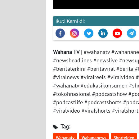
JAKARTA
Ikuti Kami di:
WN
JABAR
WN
BANTEN
Wahana TV
| #wahanatv #wahanane
#newsheadlines #newslive #newsupd
WN
#beritaterkini #beritaviral #berita 
NTT
#viralnews #viralreels #viralvideo
#wahanatv #edukasikonsumen #sho
WN
#tokohnasional #podcastshow #pod
KEPRI
#podcastlife #podcastshorts #podcas
#viralvideo #viralshorts #viralshort
WN
PAPUA
Tag:
WN
Wahanatv
Wahananews
Shortvideo