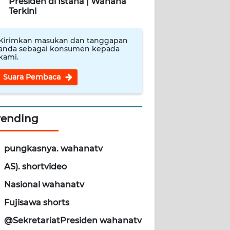
Presiden di Istana | Wahana
Terkini
Kirimkan masukan dan tanggapan
anda sebagai konsumen kepada
kami.
Suara Pembaca
rending
pungkasnya. wahanatv
AS). shortvideo
Nasional wahanatv
Fujisawa shorts
@SekretariatPresiden wahanatv