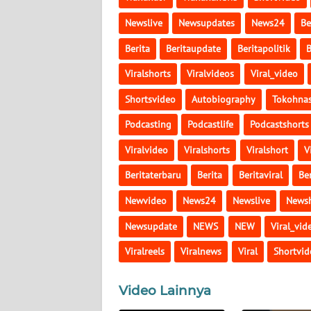
PAPUA
Newslive
Newsupdates
News24
Be
BARAT
Berita
Beritaupdate
Beritapolitik
B
WN
Viralshorts
Viralvideos
Viral_video
RIAU
Shortsvideo
Autobiography
Tokohnas
WN
Podcasting
Podcastlife
Podcastshorts
SERAMBI
Viralvideo
Viralshorts
Viralshort
V
WN
Beritaterbaru
Berita
Beritaviral
Ber
JAMBI
Newvideo
News24
Newslive
Newsh
WN
Newsupdate
NEWS
NEW
Viral_vid
SULTRA
Viralreels
Viralnews
Viral
Shortvid
WN
NTB
Video Lainnya