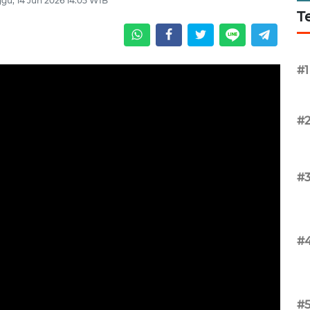
gu, 14 Jun 2026 14:05 WIB
T
#1
#
#
#
#