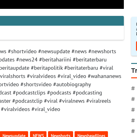
ws #shortvideo #newsupdate #news #newshorts
ates #news24 #beritahariini #beritaterbaru
#beritaupdate #beritapolitik #beritaterbaru #viral
T
 #viralshorts #viralvideos #viral_video #wahananews
rtvideo #shortsvideo #autobiography
#
cast #podcastclips #podcasts #podcasting
#
ter #podcastclip #viral #viralnews #viralreels
 #viralvideos #viral_video
#
#
#
Newsupdate
NEWS
Newshorts
Newsheadlines