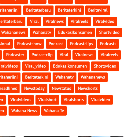
ritahariini
Beritaterbaru
Beritaterkini
Beritaviral
eritaterbaru
Viral
Viralnews
Viralreels
Viralvideo
Wahananews
Wahanatv
Edukasikonsumen
Shortvideo
ional
Podcastshow
Podcast
Podcastclips
Podcasts
Podcaster
Podcastclip
Viral
Viralnews
Viralreels
iralvideos
Viral_video
Edukasikonsumen
Shortsvideo
itahariini
Beritaterkini
Wahanatv
Wahananews
eadlines
Newstoday
Newstatus
Newshorts
eo
Viralvideos
Viralshort
Viralshorts
Viralvideo
eo
Wahana News
Wahana Tv