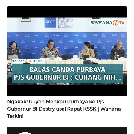
SAMOSIR
WN
PADANG
LAWAS
WN
SUMEDANG
WN
CIANJUR
WN
KEPULAUAN
Ngakak! Guyon Menkeu Purbaya ke Pjs
SERIBU
Gubernur BI Destry usai Rapat KSSK | Wahana
Terkini
WN
TANGERANG