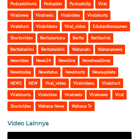
Podcastshorts
Podcaster
Podcastclip
Viral
WN
Viralnews
Viralreels
Viralvideo
Viralshorts
SULTENG
Viralshort
Viralvideos
Viral_video
Edukasikonsumen
WN
Shortsvideo
Beritaterbaru
Berita
Beritaviral
SULBAR
Beritahariini
Beritaterkini
Wahanatv
Wahananews
WN
Newvideo
News24
Newslive
Newsheadlines
BABEL
Newstoday
Newstatus
Newshorts
Newsupdate
WN
NEWS
NEW
Viral_video
Viralvideos
Viralshort
SUMBAR
Viralshorts
Viralvideo
Viralreels
Viralnews
Viral
WN
Shortvideo
Wahana News
Wahana Tv
SUMSEL
Video Lainnya
WN
BENGKULU