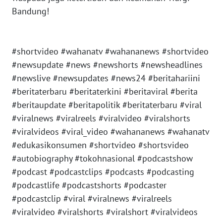
Bandung!
WN
JAKARTA
#shortvideo #wahanatv #wahananews #shortvideo
WN
JABAR
#newsupdate #news #newshorts #newsheadlines
#newslive #newsupdates #news24 #beritahariini
WN
#beritaterbaru #beritaterkini #beritaviral #berita
BANTEN
#beritaupdate #beritapolitik #beritaterbaru #viral
#viralnews #viralreels #viralvideo #viralshorts
WN
#viralvideos #viral_video #wahananews #wahanatv
NTT
#edukasikonsumen #shortvideo #shortsvideo
#autobiography #tokohnasional #podcastshow
WN
#podcast #podcastclips #podcasts #podcasting
KEPRI
#podcastlife #podcastshorts #podcaster
#podcastclip #viral #viralnews #viralreels
WN
PAPUA
#viralvideo #viralshorts #viralshort #viralvideos