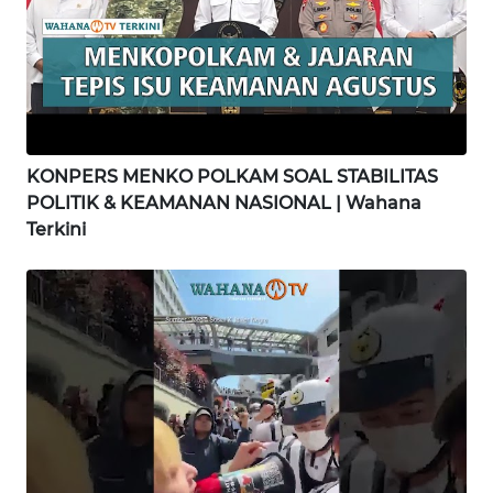
WN
GORONTALO
WN
SULUT
KONPERS MENKO POLKAM SOAL STABILITAS
WN
POLITIK & KEAMANAN NASIONAL | Wahana
MALUKU
Terkini
WN
MALUT
WN
DAIRI
WN
DANAU
TOBA