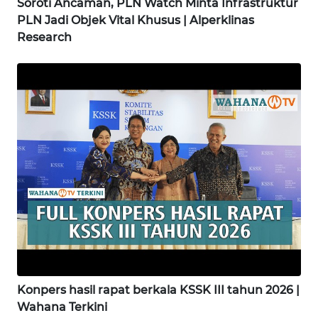
Soroti Ancaman, PLN Watch Minta Infrastruktur
PLN Jadi Objek Vital Khusus | Alperklinas
WN
Research
KARAWANG
WN
BEKASI
WN
BOGOR
WN
DEPOK
WN
TAPANULI
UTARA
Konpers hasil rapat berkala KSSK III tahun 2026 |
Wahana Terkini
WN