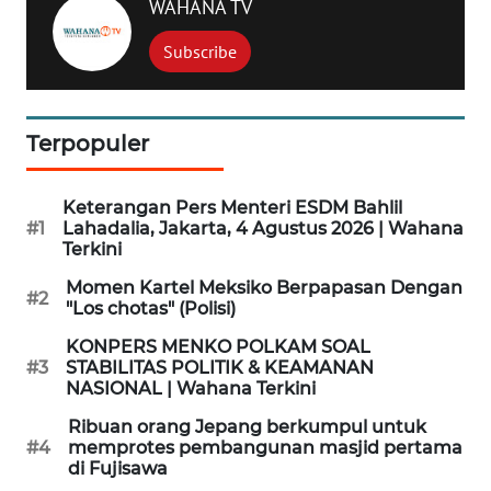
WAHANA TV
WN
Subscribe
BINJAI
WN
CIREBON
Terpopuler
WN
Keterangan Pers Menteri ESDM Bahlil
INDRAMAYU
#1
Lahadalia, Jakarta, 4 Agustus 2026 | Wahana
Terkini
WN
Momen Kartel Meksiko Berpapasan Dengan
#2
KUNINGAN
"Los chotas" (Polisi)
KONPERS MENKO POLKAM SOAL
WN
#3
STABILITAS POLITIK & KEAMANAN
MAJALENGKA
NASIONAL | Wahana Terkini
Ribuan orang Jepang berkumpul untuk
WN
#4
memprotes pembangunan masjid pertama
SUBANG
di Fujisawa