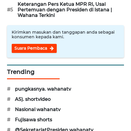
Keterangan Pers Ketua MPR RI, Usai
WN
#5
Pertemuan dengan Presiden di Istana |
SUKABUMI
Wahana Terkini
WN
Kirimkan masukan dan tanggapan anda sebagai
PURWAKARTA
konsumen kepada kami.
Suara Pembaca
WN
PRIANGAN
TIMUR
Trending
WN
SEMARANG
#
pungkasnya. wahanatv
#
AS). shortvideo
WN
SOLO
#
Nasional wahanatv
#
Fujisawa shorts
WN
BOROBUDUR
#
@SekretariatPresiden wahanatv