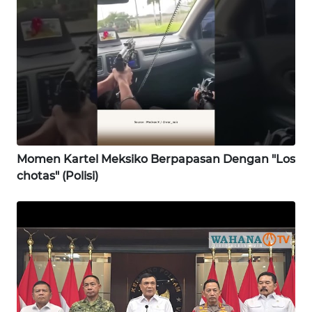
WN
KALBAR
WN
KALTENG
WN
KALTARA
Momen Kartel Meksiko Berpapasan Dengan "Los
chotas" (Polisi)
WN
KALSEL
WN
KALTIM
WN
SULSEL