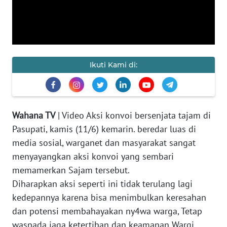
KAMI
PEDOMAN
MEDIA
SIBER
Ikuti Kami di:
REDAKSI
KARIR
Wahana TV
| Video Aksi konvoi bersenjata tajam di
Pasupati, kamis (11/6) kemarin. beredar luas di
DISCLAIMER
media sosial, warganet dan masyarakat sangat
menyayangkan aksi konvoi yang sembari
Wahana
memamerkan Sajam tersebut.
News
Regional
Diharapkan aksi seperti ini tidak terulang lagi
kedepannya karena bisa menimbulkan keresahan
WN
dan potensi membahayakan ny4wa warga, Tetap
SUMUT
waspada jaga ketertiban dan keamanan Wargi