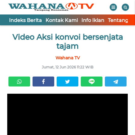
Indeks Berita
Kontak Kami
Info Iklan
Tentang K
WAHANA
Tutup
Video Aksi konvoi bersenjata
TV
tajam
Informasi
Wahana TV
INDEKS
Jumat, 12 Jun 2026 11:22 WIB
BERITA
KONTAK
KAMI
INFO
IKLAN
TENTANG