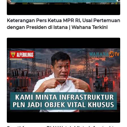
WN
SIMALUNGUN
Keterangan Pers Ketua MPR RI, Usai Pertemuan
WN
dengan Presiden di Istana | Wahana Terkini
LABUHANBATU
WN
TAPANULI
TENGAH
WN DELI
SERDANG
WN
TEBING
TINGGI
WN
PAKPAK