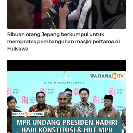
WN
NIAS
Ribuan orang Jepang berkumpul untuk
WN
memprotes pembangunan masjid pertama di
LANGKAT
Fujisawa
WN
TAPANULI
SELATAN
WN
TANJUNG
LESUNG
WN
KARO