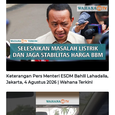
WN
LAMPUNG
WN
JATENG
WN
NUSANTARA
WN
JOGJA
Keterangan Pers Menteri ESDM Bahlil Lahadalia,
Jakarta, 4 Agustus 2026 | Wahana Terkini
WN
JATIM
WN
BALI