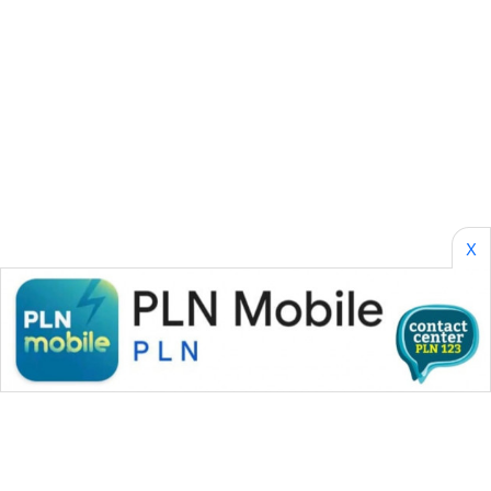
WAHANA
OTOMOTIF
WAHANA
HEALTH
WAHANA
DESA
X
WISATA
LAPAK
WAHANA
Wahana
Network
KONSUMEN
LISTRIK