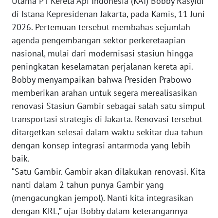
Utama PT Kereta Api Indonesia (KAI) Bobby Rasyidi
di Istana Kepresidenan Jakarta, pada Kamis, 11 Juni
WN
JAKARTA
2026. Pertemuan tersebut membahas sejumlah
agenda pengembangan sektor perkeretaapian
WN
nasional, mulai dari modernisasi stasiun hingga
JABAR
peningkatan keselamatan perjalanan kereta api.
Bobby menyampaikan bahwa Presiden Prabowo
WN
memberikan arahan untuk segera merealisasikan
BANTEN
renovasi Stasiun Gambir sebagai salah satu simpul
transportasi strategis di Jakarta. Renovasi tersebut
WN
ditargetkan selesai dalam waktu sekitar dua tahun
NTT
dengan konsep integrasi antarmoda yang lebih
baik.
WN
KEPRI
“Satu Gambir. Gambir akan dilakukan renovasi. Kita
nanti dalam 2 tahun punya Gambir yang
WN
(mengacungkan jempol). Nanti kita integrasikan
PAPUA
dengan KRL,” ujar Bobby dalam keterangannya