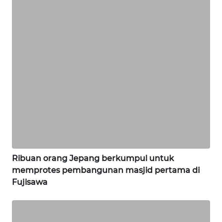
WN
KARAWANG
WN
BEKASI
WN
BOGOR
WN
DEPOK
Ribuan orang Jepang berkumpul untuk
memprotes pembangunan masjid pertama di
WN
Fujisawa
TAPANULI
UTARA
WN