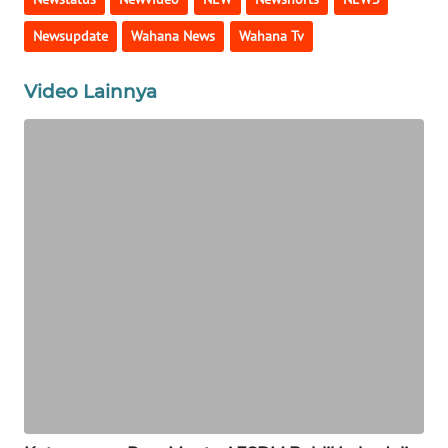
WN
Newsupdate
Wahana News
Wahana Tv
GORONTALO
Video Lainnya
WN
SULUT
WN
MALUKU
WN
MALUT
WN
DAIRI
WN
DANAU
TOBA