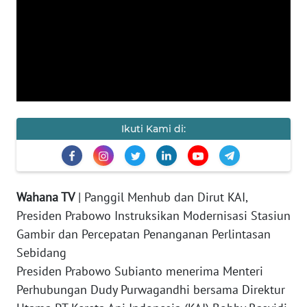
KAMI
PEDOMAN
MEDIA
SIBER
REDAKSI
Ikuti Kami di:
KARIR
DISCLAIMER
Wahana TV
| Panggil Menhub dan Dirut KAI,
Presiden Prabowo Instruksikan Modernisasi Stasiun
Wahana
News
Gambir dan Percepatan Penanganan Perlintasan
Regional
Sebidang
Presiden Prabowo Subianto menerima Menteri
WN
Perhubungan Dudy Purwagandhi bersama Direktur
SUMUT