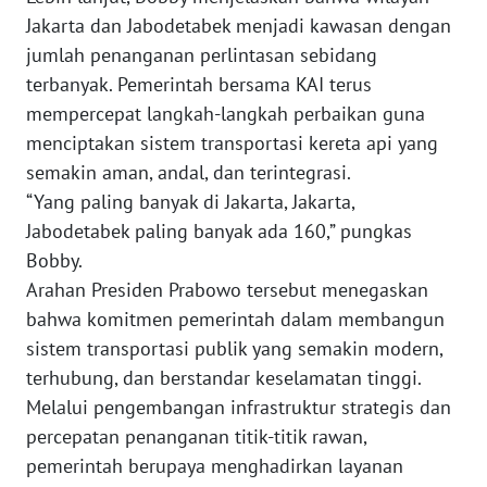
Jakarta dan Jabodetabek menjadi kawasan dengan
WN
jumlah penanganan perlintasan sebidang
SULTENG
terbanyak. Pemerintah bersama KAI terus
mempercepat langkah-langkah perbaikan guna
WN
menciptakan sistem transportasi kereta api yang
SULBAR
semakin aman, andal, dan terintegrasi.
“Yang paling banyak di Jakarta, Jakarta,
WN
Jabodetabek paling banyak ada 160,” pungkas
BABEL
Bobby.
Arahan Presiden Prabowo tersebut menegaskan
WN
SUMBAR
bahwa komitmen pemerintah dalam membangun
sistem transportasi publik yang semakin modern,
WN
terhubung, dan berstandar keselamatan tinggi.
SUMSEL
Melalui pengembangan infrastruktur strategis dan
percepatan penanganan titik-titik rawan,
WN
pemerintah berupaya menghadirkan layanan
BENGKULU