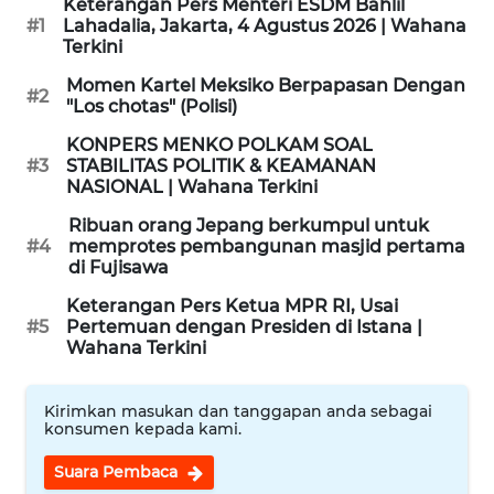
Keterangan Pers Menteri ESDM Bahlil
#1
Lahadalia, Jakarta, 4 Agustus 2026 | Wahana
WN
Terkini
LABUANBAJO
Momen Kartel Meksiko Berpapasan Dengan
#2
"Los chotas" (Polisi)
WN
KONPERS MENKO POLKAM SOAL
BORNEO
#3
STABILITAS POLITIK & KEAMANAN
NASIONAL | Wahana Terkini
Wahana
Ribuan orang Jepang berkumpul untuk
Media
#4
memprotes pembangunan masjid pertama
Group
di Fujisawa
WAHANA
Keterangan Pers Ketua MPR RI, Usai
NEWS
#5
Pertemuan dengan Presiden di Istana |
Wahana Terkini
WAHANA
TANI
Kirimkan masukan dan tanggapan anda sebagai
konsumen kepada kami.
WAHANA
Suara Pembaca
ADVOKAT