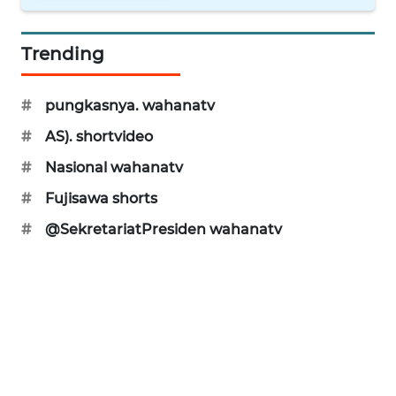
WAHANA
Trending
INFRASTRUKTUR
WAHANA
#
pungkasnya. wahanatv
KONSUMEN
#
AS). shortvideo
#
Nasional wahanatv
WAHANA
LISTRIK
#
Fujisawa shorts
#
@SekretariatPresiden wahanatv
WAHANA
TRAVEL
WAHANA
TV
WAHANANEWS
ID