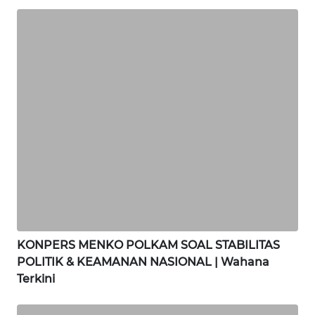
WN
SIMALUNGUN
WN
LABUHANBATU
WN
TAPANULI
TENGAH
WN DELI
SERDANG
WN
KONPERS MENKO POLKAM SOAL STABILITAS
TEBING
POLITIK & KEAMANAN NASIONAL | Wahana
TINGGI
Terkini
WN
PAKPAK