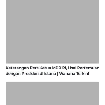
SAMOSIR
WN
PADANG
LAWAS
WN
SUMEDANG
WN
CIANJUR
Keterangan Pers Ketua MPR RI, Usai Pertemuan
WN
dengan Presiden di Istana | Wahana Terkini
KEPULAUAN
SERIBU
WN
TANGERANG