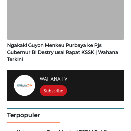
WN
MADURA
WN
SURABAYA
Ngakak! Guyon Menkeu Purbaya ke Pjs
Gubernur BI Destry usai Rapat KSSK | Wahana
WN
Terkini
NATUNA
WAHANA TV
WN
BINTAN
Subscribe
WN
MANDALIKA
Terpopuler
WN
LIKUPANG