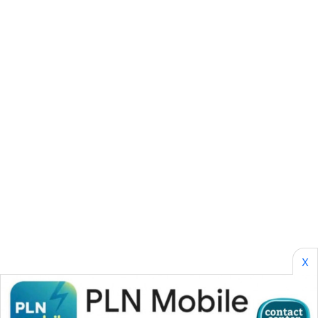
LPKKI
LKKI
KOPEKLIN
PORTAL
KONSUMEN
FORWAMKI
ALPERKLINAS
FORJASIDA
X
TAMBANG
NEWS