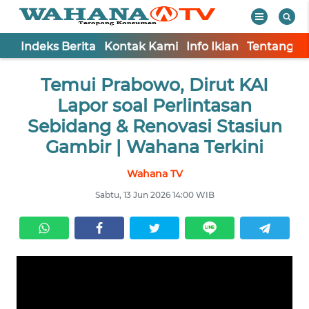
Indeks Berita
Kontak Kami
Info Iklan
Tentang K
WAHANA
Tutup
Temui Prabowo, Dirut KAI
TV
Lapor soal Perlintasan
Informasi
Sebidang & Renovasi Stasiun
Gambir | Wahana Terkini
INDEKS
BERITA
Wahana TV
Sabtu, 13 Jun 2026 14:00 WIB
KONTAK
KAMI
INFO
IKLAN
TENTANG