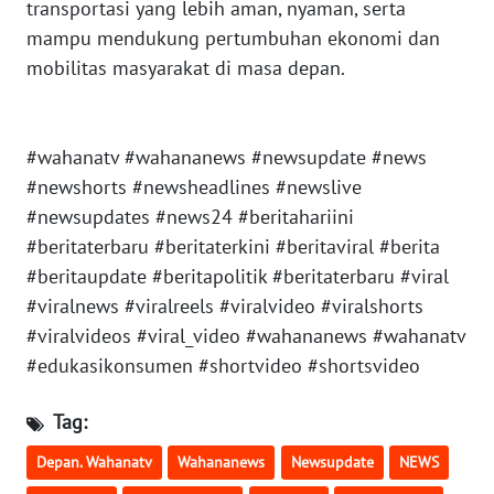
transportasi yang lebih aman, nyaman, serta
mampu mendukung pertumbuhan ekonomi dan
WN
mobilitas masyarakat di masa depan.
LAMPUNG
WN
JATENG
#wahanatv #wahananews #newsupdate #news
#newshorts #newsheadlines #newslive
WN
#newsupdates #news24 #beritahariini
NUSANTARA
#beritaterbaru #beritaterkini #beritaviral #berita
#beritaupdate #beritapolitik #beritaterbaru #viral
WN
#viralnews #viralreels #viralvideo #viralshorts
JOGJA
#viralvideos #viral_video #wahananews #wahanatv
#edukasikonsumen #shortvideo #shortsvideo
WN
JATIM
Tag:
WN
Depan. Wahanatv
Wahananews
Newsupdate
NEWS
BALI