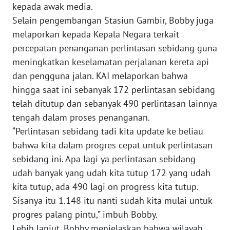
kepada awak media.
WN
Selain pengembangan Stasiun Gambir, Bobby juga
PAPUA
melaporkan kepada Kepala Negara terkait
BARAT
percepatan penanganan perlintasan sebidang guna
meningkatkan keselamatan perjalanan kereta api
WN
RIAU
dan pengguna jalan. KAI melaporkan bahwa
hingga saat ini sebanyak 172 perlintasan sebidang
WN
telah ditutup dan sebanyak 490 perlintasan lainnya
SERAMBI
tengah dalam proses penanganan.
“Perlintasan sebidang tadi kita update ke beliau
WN
bahwa kita dalam progres cepat untuk perlintasan
JAMBI
sebidang ini. Apa lagi ya perlintasan sebidang
udah banyak yang udah kita tutup 172 yang udah
WN
kita tutup, ada 490 lagi on progress kita tutup.
SULTRA
Sisanya itu 1.148 itu nanti sudah kita mulai untuk
progres palang pintu,” imbuh Bobby.
WN
NTB
Lebih lanjut, Bobby menjelaskan bahwa wilayah