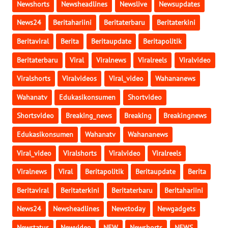
Newshorts
Newsheadlines
Newslive
Newsupdates
WN
News24
Beritahariini
Beritaterbaru
Beritaterkini
KALBAR
Beritaviral
Berita
Beritaupdate
Beritapolitik
WN
Beritaterbaru
Viral
Viralnews
Viralreels
Viralvideo
KALTENG
Viralshorts
Viralvideos
Viral_video
Wahananews
WN
Wahanatv
Edukasikonsumen
Shortvideo
KALTARA
Shortsvideo
Breaking_news
Breaking
Breakingnews
WN
Edukasikonsumen
Wahanatv
Wahananews
KALSEL
Viral_video
Viralshorts
Viralvideo
Viralreels
WN
Viralnews
Viral
Beritapolitik
Beritaupdate
Berita
KALTIM
Beritaviral
Beritaterkini
Beritaterbaru
Beritahariini
WN
News24
Newsheadlines
Newstoday
Newgadgets
SULSEL
Newstatus
Newvideo
NEW
Newshorts
NEWS