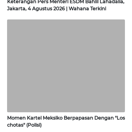
Keterangan Pers Menteri ESDM Bahlil Lahadalia,
Jakarta, 4 Agustus 2026 | Wahana Terkini
WN
NIAS
WN
LANGKAT
WN
TAPANULI
SELATAN
WN
TANJUNG
LESUNG
WN
Momen Kartel Meksiko Berpapasan Dengan "Los
KARO
chotas" (Polisi)