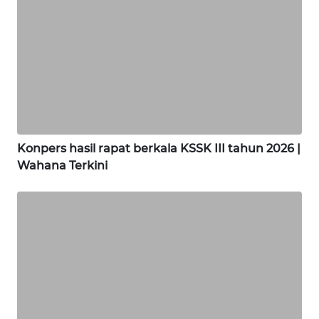
WN
SUKABUMI
WN
PURWAKARTA
WN
PRIANGAN
Konpers hasil rapat berkala KSSK III tahun 2026 |
TIMUR
Wahana Terkini
WN
SEMARANG
WN
SOLO
WN
BOROBUDUR