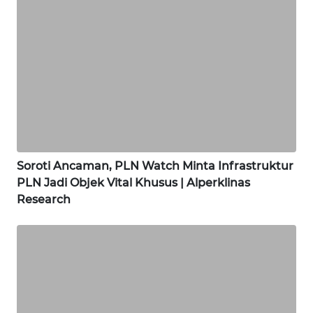
WN
BINJAI
WN
CIREBON
WN
INDRAMAYU
Soroti Ancaman, PLN Watch Minta Infrastruktur
WN
PLN Jadi Objek Vital Khusus | Alperklinas
KUNINGAN
Research
WN
MAJALENGKA
WN
SUBANG