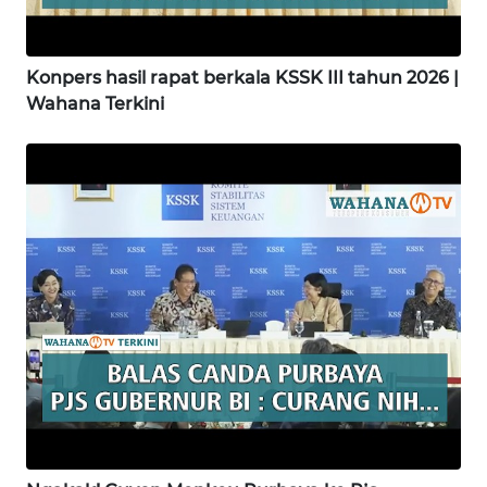
WN
NIAS
Konpers hasil rapat berkala KSSK III tahun 2026 |
Wahana Terkini
WN
LANGKAT
WN
TAPANULI
SELATAN
WN
TANJUNG
LESUNG
WN
KARO