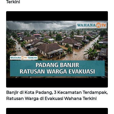
Terkini
WN
KARAWANG
WN
BEKASI
WN
BOGOR
WN
DEPOK
WN
Banjir di Kota Padang, 3 Kecamatan Terdampak,
TAPANULI
Ratusan Warga di Evakuasi Wahana Terkini
UTARA
WN