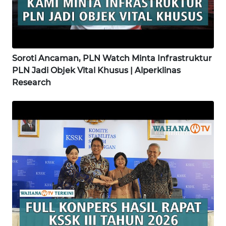
WN
GORONTALO
WN
Soroti Ancaman, PLN Watch Minta Infrastruktur
SULUT
PLN Jadi Objek Vital Khusus | Alperklinas
Research
WN
MALUKU
WN
MALUT
WN
DAIRI
WN
DANAU
TOBA