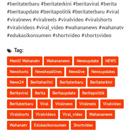
#beritaterbaru #beritaterkini #beritaviral #berita
WN
#beritaupdate #beritapolitik #beritaterbaru #viral
PAPUA
#viralnews #viralreels #viralvideo #viralshorts
BARAT
#viralvideos #viral_video #wahananews #wahanatv
#edukasikonsumen #shortvideo #shortsvideo
WN
RIAU
Tag:
WN
Menit! Wahanatv
Wahananews
Newsupdate
NEWS
SERAMBI
Newshorts
Newsheadlines
Newslive
Newsupdates
WN
News24
Beritahariini
Beritaterbaru
Beritaterkini
JAMBI
Beritaviral
Berita
Beritaupdate
Beritapolitik
WN
Beritaterbaru
Viral
Viralnews
Viralreels
Viralvideo
SULTRA
Viralshorts
Viralvideos
Viral_video
Wahananews
WN
Wahanatv
Edukasikonsumen
Shortvideo
NTB