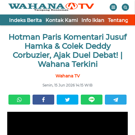
Indeks Berita
Kontak Kami
Info Iklan
Tentang K
WAHANA
Tutup
Hotman Paris Komentari Jusuf
TV
Hamka & Colek Deddy
Informasi
Corbuzier, Ajak Duel Debat! |
Wahana Terkini
INDEKS
BERITA
Wahana TV
Senin, 15 Jun 2026 14:15 WIB
KONTAK
KAMI
INFO
IKLAN
TENTANG