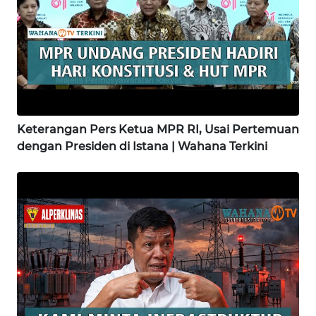
WN
KALBAR
WN
KALTENG
Keterangan Pers Ketua MPR RI, Usai Pertemuan
WN
KALTARA
dengan Presiden di Istana | Wahana Terkini
WN
KALSEL
WN
KALTIM
WN
SULSEL