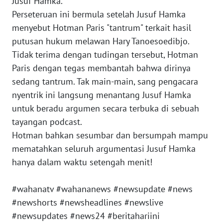
Jusuf Hamka.
Perseteruan ini bermula setelah Jusuf Hamka
WN
JAKARTA
menyebut Hotman Paris "tantrum" terkait hasil
putusan hukum melawan Hary Tanoesoedibjo.
WN
Tidak terima dengan tudingan tersebut, Hotman
JABAR
Paris dengan tegas membantah bahwa dirinya
sedang tantrum. Tak main-main, sang pengacara
WN
nyentrik ini langsung menantang Jusuf Hamka
BANTEN
untuk beradu argumen secara terbuka di sebuah
tayangan podcast.
WN
Hotman bahkan sesumbar dan bersumpah mampu
NTT
mematahkan seluruh argumentasi Jusuf Hamka
hanya dalam waktu setengah menit!
WN
KEPRI
#wahanatv #wahananews #newsupdate #news
WN
#newshorts #newsheadlines #newslive
PAPUA
#newsupdates #news24 #beritahariini