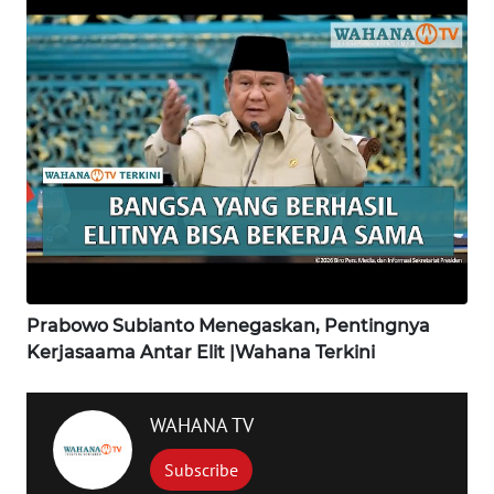
SAMOSIR
WN
PADANG
LAWAS
WN
SUMEDANG
WN
CIANJUR
Prabowo Subianto Menegaskan, Pentingnya
WN
Kerjasaama Antar Elit |Wahana Terkini
KEPULAUAN
SERIBU
WAHANA TV
WN
Subscribe
TANGERANG