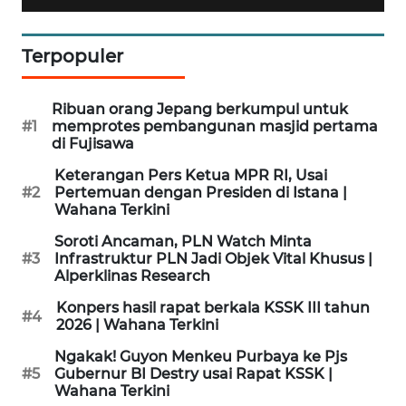
WN
BINJAI
Terpopuler
WN
Ribuan orang Jepang berkumpul untuk
CIREBON
#1
memprotes pembangunan masjid pertama
di Fujisawa
WN
Keterangan Pers Ketua MPR RI, Usai
INDRAMAYU
#2
Pertemuan dengan Presiden di Istana |
Wahana Terkini
WN
Soroti Ancaman, PLN Watch Minta
KUNINGAN
#3
Infrastruktur PLN Jadi Objek Vital Khusus |
Alperklinas Research
WN
Konpers hasil rapat berkala KSSK III tahun
#4
MAJALENGKA
2026 | Wahana Terkini
Ngakak! Guyon Menkeu Purbaya ke Pjs
WN
#5
Gubernur BI Destry usai Rapat KSSK |
SUBANG
Wahana Terkini