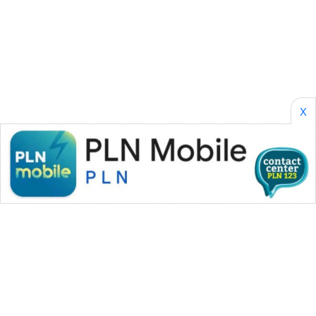
WAHANA
OTOMOTIF
WAHANA
HEALTH
X
WAHANA
DESA
WISATA
LAPAK
WAHANA
Wahana
Network
KONSUMEN
LISTRIK