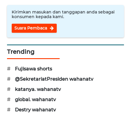
WN
Kirimkan masukan dan tanggapan anda sebagai
SUKABUMI
konsumen kepada kami.
Suara Pembaca
WN
PURWAKARTA
Trending
WN
PRIANGAN
TIMUR
#
Fujisawa shorts
#
@SekretariatPresiden wahanatv
WN
SEMARANG
#
katanya. wahanatv
#
global. wahanatv
WN
SOLO
#
Destry wahanatv
WN
BOROBUDUR