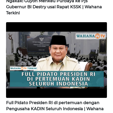
Ngakak! Guyon Menkeu Purbaya ke Pjs
WN
Gubernur BI Destry usai Rapat KSSK | Wahana
SIMALUNGUN
Terkini
WN
LABUHANBATU
WN
TAPANULI
TENGAH
WN DELI
SERDANG
WN
TEBING
TINGGI
Full Pidato Presiden RI di pertemuan dengan
WN
Pengusaha KADIN Seluruh Indonesia | Wahana
PAKPAK