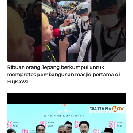
WN
LAMPUNG
WN
JATENG
WN
NUSANTARA
Ribuan orang Jepang berkumpul untuk
memprotes pembangunan masjid pertama di
WN
Fujisawa
JOGJA
WN
JATIM
WN
BALI