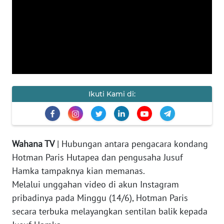
KAMI
PEDOMAN
MEDIA
SIBER
REDAKSI
Ikuti Kami di:
KARIR
DISCLAIMER
Wahana TV
| Hubungan antara pengacara kondang
Hotman Paris Hutapea dan pengusaha Jusuf
Wahana
News
Hamka tampaknya kian memanas.
Regional
Melalui unggahan video di akun Instagram
pribadinya pada Minggu (14/6), Hotman Paris
WN
secara terbuka melayangkan sentilan balik kepada
SUMUT