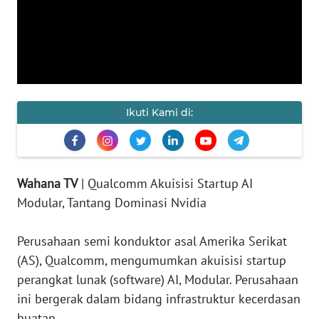
KAMI
PEDOMAN
MEDIA
SIBER
REDAKSI
Ikuti Kami di:
KARIR
Wahana TV
| Qualcomm Akuisisi Startup AI
DISCLAIMER
Modular, Tantang Dominasi Nvidia
Wahana
News
Perusahaan semi konduktor asal Amerika Serikat
Regional
(AS), Qualcomm, mengumumkan akuisisi startup
perangkat lunak (software) AI, Modular. Perusahaan
WN
ini bergerak dalam bidang infrastruktur kecerdasan
SUMUT
buatan.