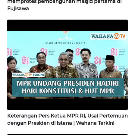
memprotes pembangunan masjid pertama di
Fujisawa
WN
BINJAI
WN
CIREBON
WN
INDRAMAYU
WN
KUNINGAN
WN
MAJALENGKA
Keterangan Pers Ketua MPR RI, Usai Pertemuan
WN
dengan Presiden di Istana | Wahana Terkini
SUBANG