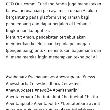
CEO Qualcomm, Cristiano Amon juga mengatakan
WN
bahwa perusahaan percaya masa depan AI akan
KALBAR
bergantung pada platform yang ramah bagi
pengembang dan dapat berjalan di berbagai
WN
lingkungan komputasi.
KALTENG
Menurut Amon, pendekatan tersebut akan
memberikan keleluasaan kepada pelanggan
WN
(pengembang) untuk menentukan bagaimana dan
KALTARA
di mana mereka ingin menerapkan teknologi AI.
WN
KALSEL
#wahanatv #wahananews #newsupdate #news
WN
#newshorts #newsheadlines #newslive
KALTIM
#newsupdates #news24 #beritahariini
#beritaterbaru #beritaterkini #beritaviral #berita
WN
#beritaupdate #beritapolitik #beritaterbaru #viral
SULSEL
#viralnews #viralreels #viralvideo #viralshorts