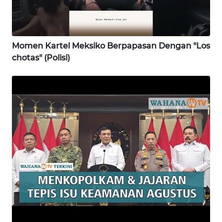
WN
KARAWANG
Momen Kartel Meksiko Berpapasan Dengan "Los
chotas" (Polisi)
WN
BEKASI
WN
BOGOR
WN
DEPOK
WN
TAPANULI
UTARA
WN