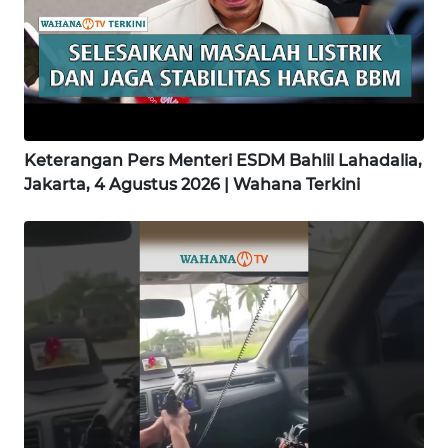
WN
SIMALUNGUN
WN
LABUHANBATU
Keterangan Pers Menteri ESDM Bahlil Lahadalia,
WN
TAPANULI
Jakarta, 4 Agustus 2026 | Wahana Terkini
TENGAH
WN DELI
SERDANG
WN
TEBING
TINGGI
WN
PAKPAK