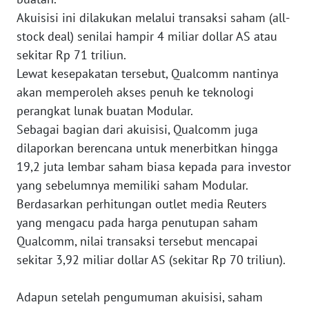
Akuisisi ini dilakukan melalui transaksi saham (all-
WN
stock deal) senilai hampir 4 miliar dollar AS atau
JAKARTA
sekitar Rp 71 triliun.
Lewat kesepakatan tersebut, Qualcomm nantinya
WN
JABAR
akan memperoleh akses penuh ke teknologi
perangkat lunak buatan Modular.
WN
Sebagai bagian dari akuisisi, Qualcomm juga
BANTEN
dilaporkan berencana untuk menerbitkan hingga
19,2 juta lembar saham biasa kepada para investor
WN
yang sebelumnya memiliki saham Modular.
NTT
Berdasarkan perhitungan outlet media Reuters
yang mengacu pada harga penutupan saham
WN
Qualcomm, nilai transaksi tersebut mencapai
KEPRI
sekitar 3,92 miliar dollar AS (sekitar Rp 70 triliun).
WN
PAPUA
Adapun setelah pengumuman akuisisi, saham