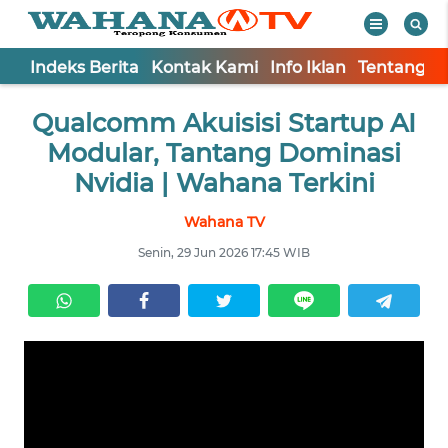
Indeks Berita
Kontak Kami
Info Iklan
Tentang K
WAHANA
Tutup
Qualcomm Akuisisi Startup AI
TV
Modular, Tantang Dominasi
Informasi
Nvidia | Wahana Terkini
INDEKS
Wahana TV
BERITA
Senin, 29 Jun 2026 17:45 WIB
KONTAK
KAMI
INFO
IKLAN
TENTANG