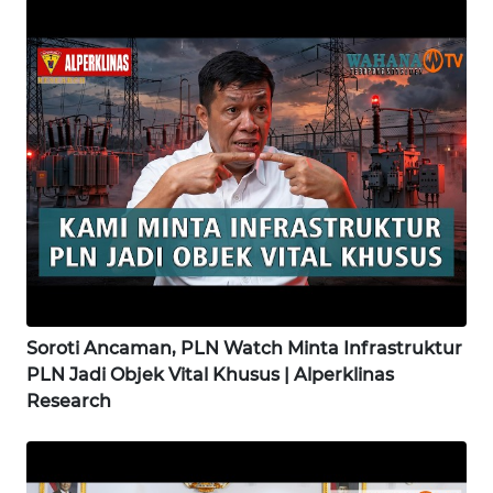
WN
SUKABUMI
WN
PURWAKARTA
WN
PRIANGAN
TIMUR
WN
SEMARANG
Soroti Ancaman, PLN Watch Minta Infrastruktur
PLN Jadi Objek Vital Khusus | Alperklinas
WN
Research
SOLO
WN
BOROBUDUR