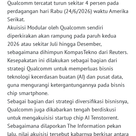
Qualcomm tercatat turun sekitar 4 persen pada
WN
perdagangan hari Rabu (24/6/2026) waktu Amerika
PAPUA
Serikat.
BARAT
Akuisisi Modular oleh Qualcomm sendiri
diperkirakan akan rampung pada paruh kedua
WN
2026 atau sekitar Juli hingga Desember,
RIAU
sebagaimana dihimpun KompasTekno dari Reuters.
Kesepakatan ini dilakukan sebagai bagian dari
WN
SERAMBI
strategi Qualcomm untuk memperluas bisnis
teknologi kecerdasan buatan (AI) dan pusat data,
WN
guna mengurangi ketergantungannya pada bisnis
JAMBI
chip smartphone.
Sebagai bagian dari strategi diversifikasi bisnisnya,
WN
Qualcomm juga dikabarkan tengah berdiskusi
SULTRA
untuk mengakuisisi startup chip AI Tenstorrent.
Sebagaimana dilaporkan The Information pekan
WN
lalu, nilai akuisisi tersebut kabarnya berkisar antara
NTB