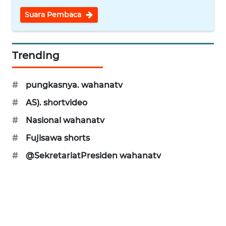
Suara Pembaca
WAHANANEWS
CO ID
Trending
WAHANANEWS
NET
#
pungkasnya. wahanatv
WAHANA
#
AS). shortvideo
SPORT
#
Nasional wahanatv
WAHANA
#
Fujisawa shorts
UMKM
#
@SekretariatPresiden wahanatv
WAHANA
SELEB
WAHANA
PERSONA