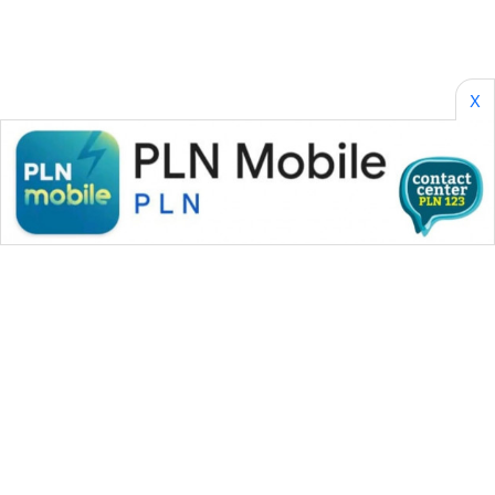
METRO
JAKARTA
NEWS
X
KRT
NEWS
KARING
NEWS
JURNAL
MARITIM
HUMBANG
NEWS
GARONGGANG
NEWS
WAHANA MEDIA GROUP