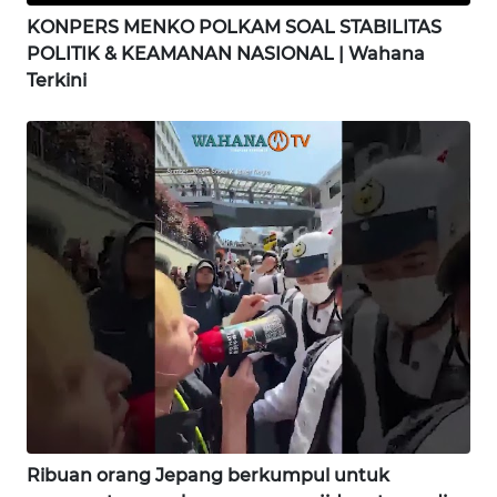
SAMOSIR
KONPERS MENKO POLKAM SOAL STABILITAS
POLITIK & KEAMANAN NASIONAL | Wahana
WN
Terkini
PADANG
LAWAS
WN
SUMEDANG
WN
CIANJUR
WN
KEPULAUAN
SERIBU
WN
TANGERANG
Ribuan orang Jepang berkumpul untuk