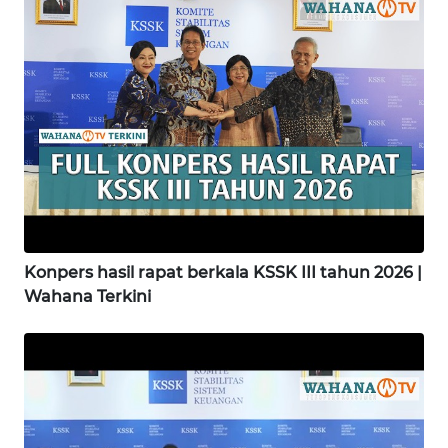
WN
MADURA
WN
SURABAYA
WN
NATUNA
WN
Konpers hasil rapat berkala KSSK III tahun 2026 |
BINTAN
Wahana Terkini
WN
MANDALIKA
WN
LIKUPANG