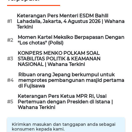
WAHANA
Keterangan Pers Menteri ESDM Bahlil
INFRASTRUKTUR
#1
Lahadalia, Jakarta, 4 Agustus 2026 | Wahana
Terkini
WAHANA
Momen Kartel Meksiko Berpapasan Dengan
#2
KONSUMEN
"Los chotas" (Polisi)
KONPERS MENKO POLKAM SOAL
WAHANA
#3
STABILITAS POLITIK & KEAMANAN
LISTRIK
NASIONAL | Wahana Terkini
Ribuan orang Jepang berkumpul untuk
WAHANA
#4
memprotes pembangunan masjid pertama
TRAVEL
di Fujisawa
Keterangan Pers Ketua MPR RI, Usai
WAHANA
#5
Pertemuan dengan Presiden di Istana |
TV
Wahana Terkini
WAHANANEWS
Kirimkan masukan dan tanggapan anda sebagai
ID
konsumen kepada kami.