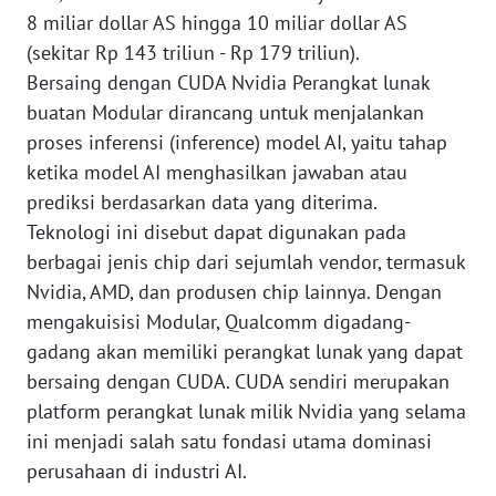
8 miliar dollar AS hingga 10 miliar dollar AS
WN
(sekitar Rp 143 triliun - Rp 179 triliun).
SULTENG
Bersaing dengan CUDA Nvidia Perangkat lunak
buatan Modular dirancang untuk menjalankan
WN
proses inferensi (inference) model AI, yaitu tahap
SULBAR
ketika model AI menghasilkan jawaban atau
prediksi berdasarkan data yang diterima.
WN
Teknologi ini disebut dapat digunakan pada
BABEL
berbagai jenis chip dari sejumlah vendor, termasuk
Nvidia, AMD, dan produsen chip lainnya. Dengan
WN
SUMBAR
mengakuisisi Modular, Qualcomm digadang-
gadang akan memiliki perangkat lunak yang dapat
WN
bersaing dengan CUDA. CUDA sendiri merupakan
SUMSEL
platform perangkat lunak milik Nvidia yang selama
ini menjadi salah satu fondasi utama dominasi
WN
perusahaan di industri AI.
BENGKULU