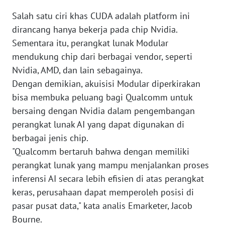
Salah satu ciri khas CUDA adalah platform ini
WN
dirancang hanya bekerja pada chip Nvidia.
LAMPUNG
Sementara itu, perangkat lunak Modular
mendukung chip dari berbagai vendor, seperti
WN
JATENG
Nvidia, AMD, dan lain sebagainya.
Dengan demikian, akuisisi Modular diperkirakan
WN
bisa membuka peluang bagi Qualcomm untuk
NUSANTARA
bersaing dengan Nvidia dalam pengembangan
perangkat lunak AI yang dapat digunakan di
WN
berbagai jenis chip.
JOGJA
"Qualcomm bertaruh bahwa dengan memiliki
perangkat lunak yang mampu menjalankan proses
WN
inferensi AI secara lebih efisien di atas perangkat
JATIM
keras, perusahaan dapat memperoleh posisi di
pasar pusat data," kata analis Emarketer, Jacob
WN
BALI
Bourne.