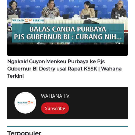
WN
LABUANBAJO
WN
BORNEO
Wahana
Ngakak! Guyon Menkeu Purbaya ke Pjs
Media
Group
Gubernur BI Destry usai Rapat KSSK | Wahana
Terkini
WAHANA
NEWS
WAHANA TV
WAHANA
Subscribe
TANI
WAHANA
ADVOKAT
Terpopuler