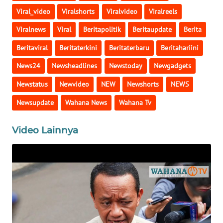
Viral_video
Viralshorts
Viralvideo
Viralreels
WN
Viralnews
Viral
Beritapolitik
Beritaupdate
Berita
NIAS
Beritaviral
Beritaterkini
Beritaterbaru
Beritahariini
WN
News24
Newsheadlines
Newstoday
Newgadgets
LANGKAT
Newstatus
Newvideo
NEW
Newshorts
NEWS
WN
Newsupdate
Wahana News
Wahana Tv
TAPANULI
SELATAN
Video Lainnya
WN
TANJUNG
LESUNG
WN
KARO