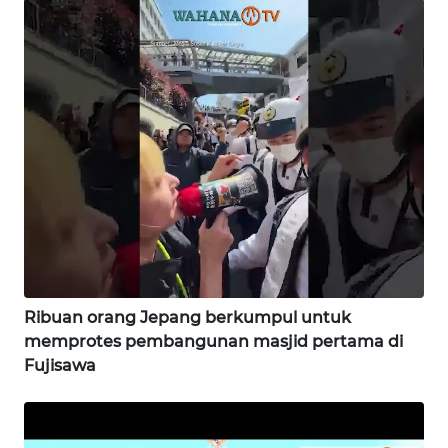
WN
SUKABUMI
WN
PURWAKARTA
WN
PRIANGAN
TIMUR
WN
SEMARANG
Ribuan orang Jepang berkumpul untuk
memprotes pembangunan masjid pertama di
WN
Fujisawa
SOLO
WN
BOROBUDUR