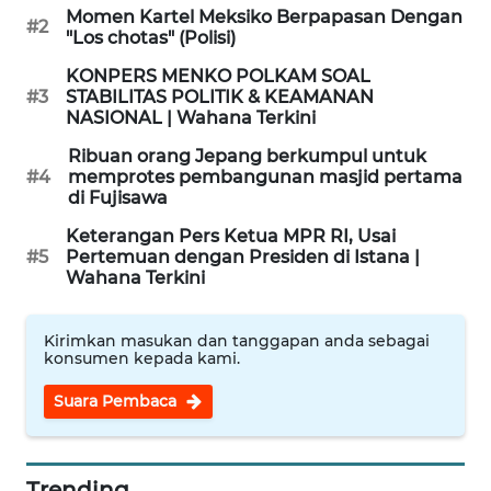
Momen Kartel Meksiko Berpapasan Dengan
#2
"Los chotas" (Polisi)
WAHANA
OTOMOTIF
KONPERS MENKO POLKAM SOAL
#3
STABILITAS POLITIK & KEAMANAN
NASIONAL | Wahana Terkini
WAHANA
HEALTH
Ribuan orang Jepang berkumpul untuk
#4
memprotes pembangunan masjid pertama
di Fujisawa
WAHANA
DESA
Keterangan Pers Ketua MPR RI, Usai
WISATA
#5
Pertemuan dengan Presiden di Istana |
Wahana Terkini
LAPAK
WAHANA
Kirimkan masukan dan tanggapan anda sebagai
konsumen kepada kami.
Wahana
Suara Pembaca
Network
KONSUMEN
Trending
LISTRIK