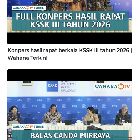
WAHANA
INFRASTRUKTUR
WAHANA
KONSUMEN
Konpers hasil rapat berkala KSSK III tahun 2026 |
Wahana Terkini
WAHANA
LISTRIK
WAHANA
TRAVEL
WAHANA
TV
WAHANANEWS
ID