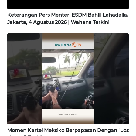
SAMOSIR
Keterangan Pers Menteri ESDM Bahlil Lahadalia,
WN
Jakarta, 4 Agustus 2026 | Wahana Terkini
PADANG
LAWAS
WN
SUMEDANG
WN
CIANJUR
WN
KEPULAUAN
SERIBU
WN
TANGERANG
Momen Kartel Meksiko Berpapasan Dengan "Los