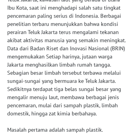
Ibu Kota, saat ini menghadapi salah satu tingkat
WN
pencemaran paling serius di Indonesia. Berbagai
JAKARTA
penelitian terbaru menunjukkan bahwa kondisi
perairan Teluk Jakarta terus mengalami tekanan
WN
JABAR
akibat aktivitas manusia yang semakin meningkat.
Data dari Badan Riset dan Inovasi Nasional (BRIN)
WN
mengemukakan Setiap harinya, jutaan warga
BANTEN
Jakarta menghasilkan limbah rumah tangga.
Sebagian besar limbah tersebut terbawa melalui
WN
sungai-sungai yang bermuara ke Teluk Jakarta.
NTT
Sedikitnya terdapat tiga belas sungai besar yang
mengalir menuju laut, membawa berbagai jenis
WN
pencemaran, mulai dari sampah plastik, limbah
KEPRI
domestik, hingga zat kimia berbahaya.
WN
PAPUA
Masalah pertama adalah sampah plastik.