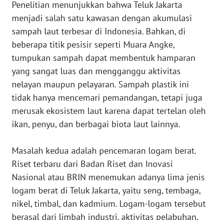
Penelitian menunjukkan bahwa Teluk Jakarta
WN
menjadi salah satu kawasan dengan akumulasi
PAPUA
sampah laut terbesar di Indonesia. Bahkan, di
BARAT
beberapa titik pesisir seperti Muara Angke,
tumpukan sampah dapat membentuk hamparan
WN
yang sangat luas dan mengganggu aktivitas
RIAU
nelayan maupun pelayaran. Sampah plastik ini
tidak hanya mencemari pemandangan, tetapi juga
WN
SERAMBI
merusak ekosistem laut karena dapat tertelan oleh
ikan, penyu, dan berbagai biota laut lainnya.
WN
JAMBI
Masalah kedua adalah pencemaran logam berat.
Riset terbaru dari Badan Riset dan Inovasi
WN
Nasional atau BRIN menemukan adanya lima jenis
SULTRA
logam berat di Teluk Jakarta, yaitu seng, tembaga,
nikel, timbal, dan kadmium. Logam-logam tersebut
WN
berasal dari limbah industri, aktivitas pelabuhan,
NTB