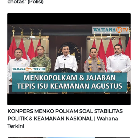
chotas" (Polisi)
WN
BINJAI
WN
CIREBON
WN
INDRAMAYU
WN
KUNINGAN
WN
MAJALENGKA
KONPERS MENKO POLKAM SOAL STABILITAS
POLITIK & KEAMANAN NASIONAL | Wahana
WN
Terkini
SUBANG