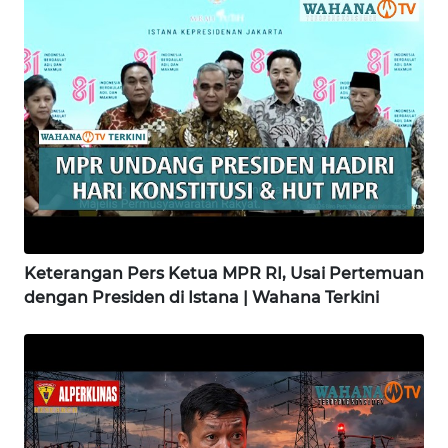
WN
MADURA
WN
SURABAYA
WN
NATUNA
WN
Keterangan Pers Ketua MPR RI, Usai Pertemuan
BINTAN
dengan Presiden di Istana | Wahana Terkini
WN
MANDALIKA
WN
LIKUPANG