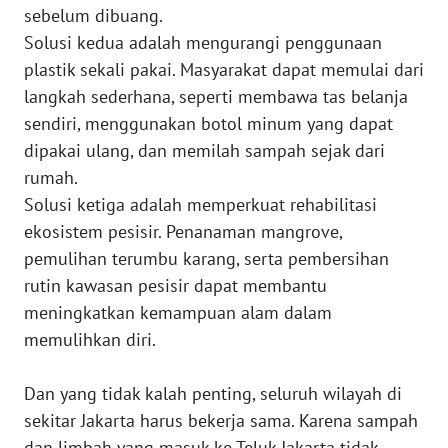
sebelum dibuang.
WN
Solusi kedua adalah mengurangi penggunaan
KALBAR
plastik sekali pakai. Masyarakat dapat memulai dari
langkah sederhana, seperti membawa tas belanja
WN
sendiri, menggunakan botol minum yang dapat
KALTENG
dipakai ulang, dan memilah sampah sejak dari
rumah.
WN
Solusi ketiga adalah memperkuat rehabilitasi
KALTARA
ekosistem pesisir. Penanaman mangrove,
pemulihan terumbu karang, serta pembersihan
WN
KALSEL
rutin kawasan pesisir dapat membantu
meningkatkan kemampuan alam dalam
WN
memulihkan diri.
KALTIM
Dan yang tidak kalah penting, seluruh wilayah di
WN
sekitar Jakarta harus bekerja sama. Karena sampah
SULSEL
dan limbah yang masuk ke Teluk Jakarta tidak