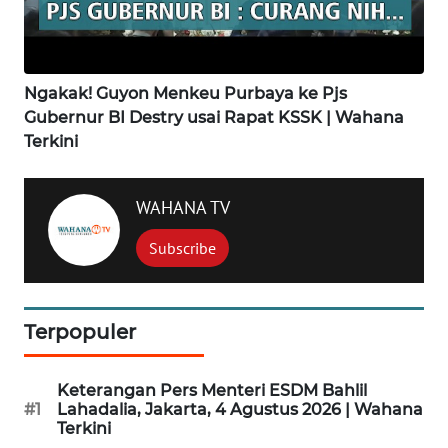
WAHANANEWS
CO ID
Ngakak! Guyon Menkeu Purbaya ke Pjs
WAHANANEWS
Gubernur BI Destry usai Rapat KSSK | Wahana
NET
Terkini
WAHANA
WAHANA TV
SPORT
Subscribe
WAHANA
UMKM
Terpopuler
WAHANA
SELEB
Keterangan Pers Menteri ESDM Bahlil
#1
Lahadalia, Jakarta, 4 Agustus 2026 | Wahana
WAHANA
Terkini
PERSONA