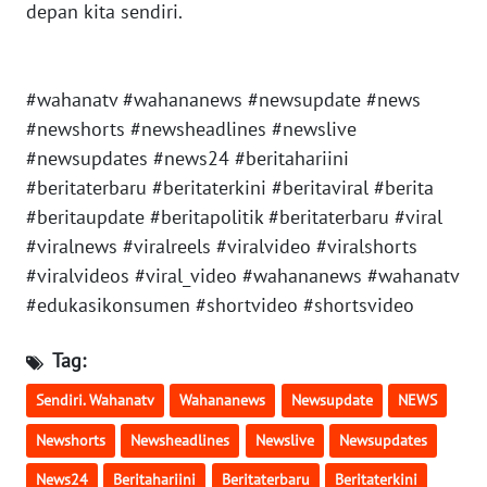
depan kita sendiri.
WN
NIAS
#wahanatv #wahananews #newsupdate #news
#newshorts #newsheadlines #newslive
WN
#newsupdates #news24 #beritahariini
LANGKAT
#beritaterbaru #beritaterkini #beritaviral #berita
#beritaupdate #beritapolitik #beritaterbaru #viral
WN
TAPANULI
#viralnews #viralreels #viralvideo #viralshorts
SELATAN
#viralvideos #viral_video #wahananews #wahanatv
#edukasikonsumen #shortvideo #shortsvideo
WN
TANJUNG
Tag:
LESUNG
Sendiri. Wahanatv
Wahananews
Newsupdate
NEWS
WN
Newshorts
Newsheadlines
Newslive
Newsupdates
KARO
News24
Beritahariini
Beritaterbaru
Beritaterkini