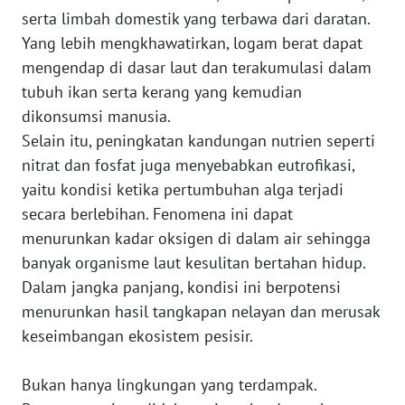
serta limbah domestik yang terbawa dari daratan.
WN
Yang lebih mengkhawatirkan, logam berat dapat
SULTENG
mengendap di dasar laut dan terakumulasi dalam
tubuh ikan serta kerang yang kemudian
WN
dikonsumsi manusia.
SULBAR
Selain itu, peningkatan kandungan nutrien seperti
nitrat dan fosfat juga menyebabkan eutrofikasi,
WN
yaitu kondisi ketika pertumbuhan alga terjadi
BABEL
secara berlebihan. Fenomena ini dapat
menurunkan kadar oksigen di dalam air sehingga
WN
SUMBAR
banyak organisme laut kesulitan bertahan hidup.
Dalam jangka panjang, kondisi ini berpotensi
WN
menurunkan hasil tangkapan nelayan dan merusak
SUMSEL
keseimbangan ekosistem pesisir.
WN
Bukan hanya lingkungan yang terdampak.
BENGKULU