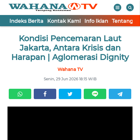
Indeks Berita
Kontak Kami
Info Iklan
Tentang K
WAHANA
Tutup
Kondisi Pencemaran Laut
TV
Jakarta, Antara Krisis dan
Informasi
Harapan | Aglomerasi Dignity
INDEKS
Wahana TV
BERITA
Senin, 29 Jun 2026 18:15 WIB
KONTAK
KAMI
INFO
IKLAN
TENTANG