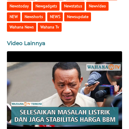
Newstoday
Newgadgets
Newstatus
Newvideo
WN
NEW
Newshorts
NEWS
Newsupdate
KARAWANG
Wahana News
Wahana Tv
WN
BEKASI
Video Lainnya
WN
BOGOR
WN
DEPOK
WN
TAPANULI
UTARA
WN