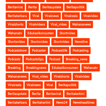
WN
Beritaviral
Berita
Beritaupdate
Beritapolitik
SIMALUNGUN
Beritaterbaru
Viral
Viralnews
Viralreels
Viralvideo
WN
Viralshorts
Viralvideos
Viral_video
Wahananews
LABUHANBATU
Wahanatv
Edukasikonsumen
Shortvideo
WN
Shortsvideo
Shortsvideo
Shortvideo
Newslive
TAPANULI
TENGAH
Podcastshow
Podcaster
Podcastlife
Podcasting
Podcasts
Podcastclips
Podcast
Breaking_news
WN DELI
SERDANG
Breaking
Breakingnews
Edukasikonsumen
Wahanatv
Wahananews
Viral_video
Viralshorts
Viralvideo
WN
TEBING
Viralreels
Viralnews
Viral
Beritapolitik
TINGGI
Beritaupdate
Berita
Beritaviral
Beritaterkini
WN
Beritaterbaru
Beritahariini
News24
Newsheadlines
PAKPAK