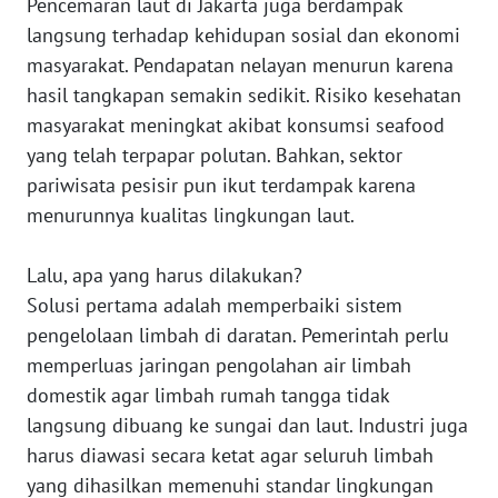
Pencemaran laut di Jakarta juga berdampak
langsung terhadap kehidupan sosial dan ekonomi
WN
masyarakat. Pendapatan nelayan menurun karena
LAMPUNG
hasil tangkapan semakin sedikit. Risiko kesehatan
masyarakat meningkat akibat konsumsi seafood
WN
JATENG
yang telah terpapar polutan. Bahkan, sektor
pariwisata pesisir pun ikut terdampak karena
WN
menurunnya kualitas lingkungan laut.
NUSANTARA
Lalu, apa yang harus dilakukan?
WN
Solusi pertama adalah memperbaiki sistem
JOGJA
pengelolaan limbah di daratan. Pemerintah perlu
memperluas jaringan pengolahan air limbah
WN
domestik agar limbah rumah tangga tidak
JATIM
langsung dibuang ke sungai dan laut. Industri juga
harus diawasi secara ketat agar seluruh limbah
WN
BALI
yang dihasilkan memenuhi standar lingkungan