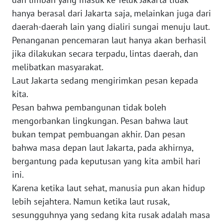
hanya berasal dari Jakarta saja, melainkan juga dari
WN
daerah-daerah lain yang dialiri sungai menuju laut.
GORONTALO
Penanganan pencemaran laut hanya akan berhasil
jika dilakukan secara terpadu, lintas daerah, dan
WN
SULUT
melibatkan masyarakat.
Laut Jakarta sedang mengirimkan pesan kepada
WN
kita.
MALUKU
Pesan bahwa pembangunan tidak boleh
mengorbankan lingkungan. Pesan bahwa laut
WN
bukan tempat pembuangan akhir. Dan pesan
MALUT
bahwa masa depan laut Jakarta, pada akhirnya,
bergantung pada keputusan yang kita ambil hari
WN
ini.
DAIRI
Karena ketika laut sehat, manusia pun akan hidup
lebih sejahtera. Namun ketika laut rusak,
WN
DANAU
sesungguhnya yang sedang kita rusak adalah masa
TOBA