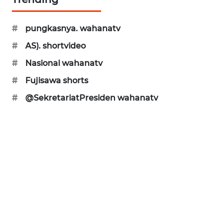
MASYARAKAT
#
pungkasnya. wahanatv
KELISTRIKAN
#
AS). shortvideo
WALINKI
#
Nasional wahanatv
ID
#
Fujisawa shorts
#
@SekretariatPresiden wahanatv
MAWAKA
ID
MARTABAT
NET
PLN
WATCH
MKLI