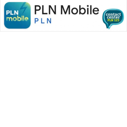
AKHLAK
ID
PERAPKI
NEWS
SONYA
ASA
NEWS
WAHANA MEDIA GROUP
|
|
|
WAHANA NEWS co
WAHANA TANI
WAHANA ADVOKAT
|
|
WAHANA INFRASTRUKTUR
WAHANA KONSUMEN
|
|
|
WAHANA LISTRIK
WAHANA TRAVEL
WAHANA TV
|
|
|
WAHANANEWS id
WAHANANEWS CO ID
WAHANANEWS NET