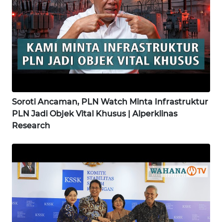
WN
LABUANBAJO
WN
BORNEO
Wahana
Soroti Ancaman, PLN Watch Minta Infrastruktur
Media
Group
PLN Jadi Objek Vital Khusus | Alperklinas
Research
WAHANA
NEWS
WAHANA
TANI
WAHANA
ADVOKAT