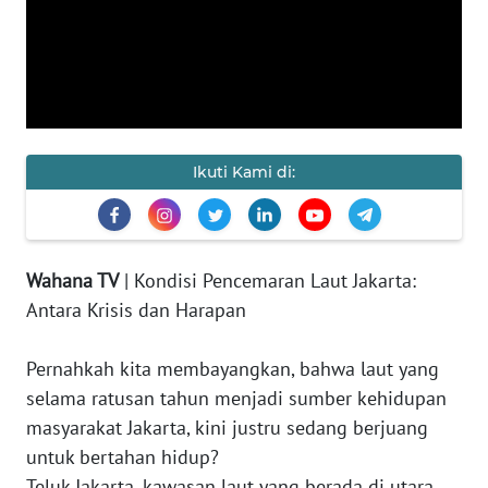
KAMI
PEDOMAN
MEDIA
SIBER
REDAKSI
Ikuti Kami di:
KARIR
Wahana TV
| Kondisi Pencemaran Laut Jakarta:
DISCLAIMER
Antara Krisis dan Harapan
Wahana
News
Pernahkah kita membayangkan, bahwa laut yang
Regional
selama ratusan tahun menjadi sumber kehidupan
masyarakat Jakarta, kini justru sedang berjuang
WN
untuk bertahan hidup?
SUMUT
Teluk Jakarta, kawasan laut yang berada di utara