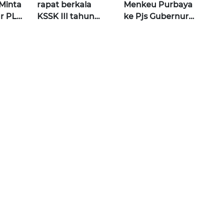
Minta
rapat berkala
Menkeu Purbaya
ur PLN
KSSK III tahun
ke Pjs Gubernur
ital
2026 | Wahana
BI Destry usai
Terkini
Rapat KSSK |
Wahana Terkini