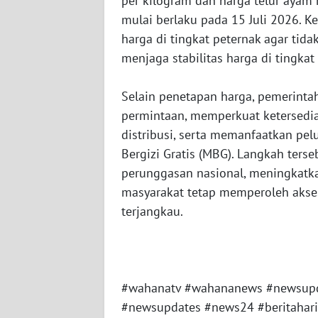
per kilogram dan harga telur ayam 
PAPUA
mulai berlaku pada 15 Juli 2026.
BARAT
harga di tingkat peternak agar tida
menjaga stabilitas harga di tingka
WN
RIAU
Selain penetapan harga, pemerint
permintaan, memperkuat ketersedia
WN
SERAMBI
distribusi, serta memanfaatkan p
Bergizi Gratis (MBG). Langkah ters
WN
perunggasan nasional, meningkatk
JAMBI
masyarakat tetap memperoleh akse
terjangkau.
WN
SULTRA
WN
#wahanatv #wahananews #newsupd
NTB
#newsupdates #news24 #beritahariini