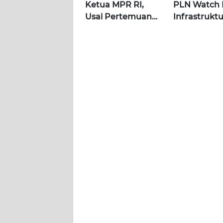
WN
Ketua MPR RI,
PLN Watch 
KALBAR
Usai Pertemuan
Infrastrukt
dengan Presiden
Jadi Objek V
WN
di Istana | Wahana
Khusus |
KALTENG
Terkini
Alperklinas
Research
WN
KALTARA
WN
KALSEL
WN
KALTIM
WN
SULSEL
WN