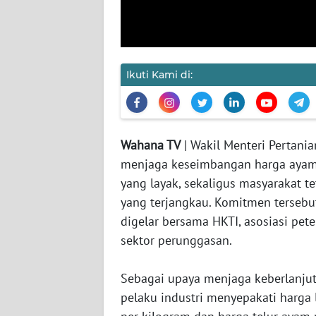
JAKARTA
WN
JABAR
Ikuti Kami di:
WN
BANTEN
Wahana TV
| Wakil Menteri Pertan
WN
menjaga keseimbangan harga ayam
NTT
yang layak, sekaligus masyarakat 
yang terjangkau. Komitmen terseb
WN
digelar bersama HKTI, asosiasi pe
KEPRI
sektor perunggasan.
WN
PAPUA
Sebagai upaya menjaga keberlanjut
pelaku industri menyepakati harga 
WN