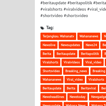
WN
#beritaupdate #beritapolitik #berita
SULTENG
#viralshorts #viralvideos #viral
#shortvideo #shortsvideo
WN
SULBAR
Tag:
Terjangkau. Wahanatv
Wahananews
N
WN
BABEL
Newslive
Newsupdates
News24
Be
Berita
Beritaupdate
Beritapolitik
B
WN
SUMBAR
Viralshorts
Viralvideos
Viral_video
Shortsvideo
Breaking_news
Breaking
WN
SUMSEL
Wahananews
Viral_video
Viralshorts
Beritaupdate
Berita
Beritaviral
Ber
WN
BENGKULU
Newsheadlines
Newstoday
Newgadge
Newsupdate
Wahana News
Wahana T