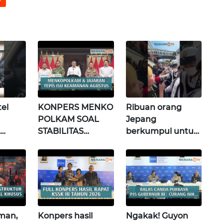
el
KONPERS MENKO
Ribuan orang
POLKAM SOAL
Jepang
STABILITAS
berkumpul untuk
s
POLITIK &
memprotes
si)
KEAMANAN
pembangunan
NASIONAL |
masjid pertama di
Wahana Terkini
Fujisawa
man,
Konpers hasil
Ngakak! Guyon