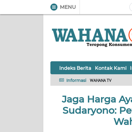
MENU
WAHANA
Tutup
TV
Informasi
INDEKS
BERITA
Indeks Berita
Kontak Kami
KONTAK
Informasi
WAHANA TV
KAMI
Jaga Harga Ay
INFO
IKLAN
Sudaryono: Pe
TENTANG
Wah
KAMI