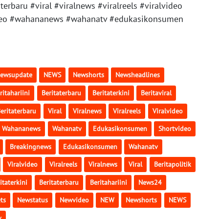
terbaru #viral #viralnews #viralreels #viralvideo
_video #wahananews #wahanatv #edukasikonsumen
ewsupdate
NEWS
Newshorts
Newsheadlines
ritahariini
Beritaterbaru
Beritaterkini
Beritaviral
eritaterbaru
Viral
Viralnews
Viralreels
Viralvideo
Wahananews
Wahanatv
Edukasikonsumen
Shortvideo
Breakingnews
Edukasikonsumen
Wahanatv
Viralvideo
Viralreels
Viralnews
Viral
Beritapolitik
itaterkini
Beritaterbaru
Beritahariini
News24
ts
Newstatus
Newvideo
NEW
Newshorts
NEWS
v