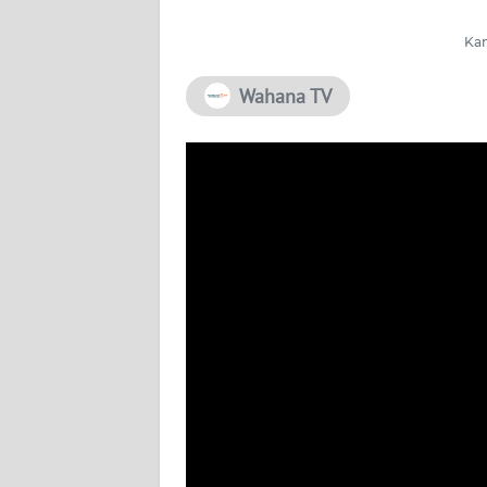
PEDOMAN
Kam
MEDIA
SIBER
Wahana TV
REDAKSI
KARIR
DISCLAIMER
Wahana
News
Regional
WN
SUMUT
WN