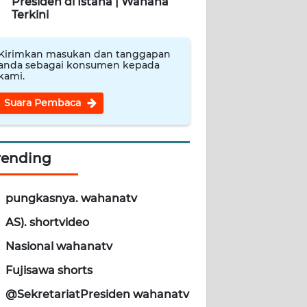
Presiden di Istana | Wahana
Terkini
Kirimkan masukan dan tanggapan
anda sebagai konsumen kepada
kami.
Suara Pembaca
rending
pungkasnya. wahanatv
AS). shortvideo
Nasional wahanatv
Fujisawa shorts
@SekretariatPresiden wahanatv