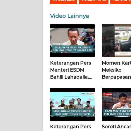
WN
LAMPUNG
Video Lainnya
WN
JATENG
WN
NUSANTARA
Keterangan Pers
Momen Kart
WN
Menteri ESDM
Meksiko
JOGJA
Bahlil Lahadalia,
Berpapasan
Jakarta, 4
Dengan "Lo
WN
Agustus 2026 |
chotas" (Poli
JATIM
Wahana Terkini
WN
BALI
Keterangan Pers
Soroti Anca