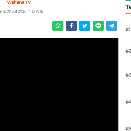
Wahana TV
T
is, 09 Jul 2026 14:15 WIB
#1
#
#
#
#