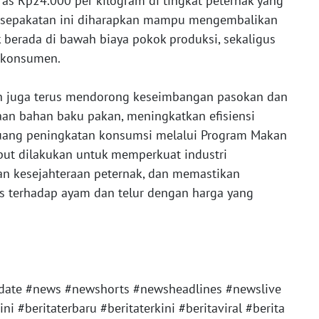
ras Rp24.000 per kilogram di tingkat peternak yang
 Kesepakatan ini diharapkan mampu mengembalikan
k berada di bawah biaya pokok produksi, sekaligus
t konsumen.
ah juga terus mendorong keseimbangan pasokan dan
an bahan baku pakan, meningkatkan efisiensi
eluang peningkatan konsumsi melalui Program Makan
ebut dilakukan untuk memperkuat industri
an kesejahteraan peternak, dan memastikan
s terhadap ayam dan telur dengan harga yang
ate #news #newshorts #newsheadlines #newslive
 #beritaterbaru #beritaterkini #beritaviral #berita