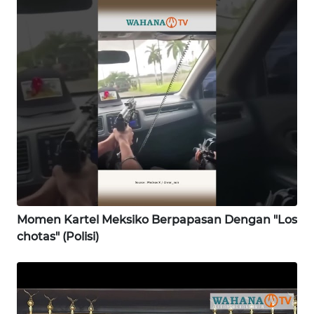
WN
SIMALUNGUN
WN
LABUHANBATU
WN
TAPANULI
TENGAH
WN DELI
SERDANG
Momen Kartel Meksiko Berpapasan Dengan "Los
WN
chotas" (Polisi)
TEBING
TINGGI
WN
PAKPAK