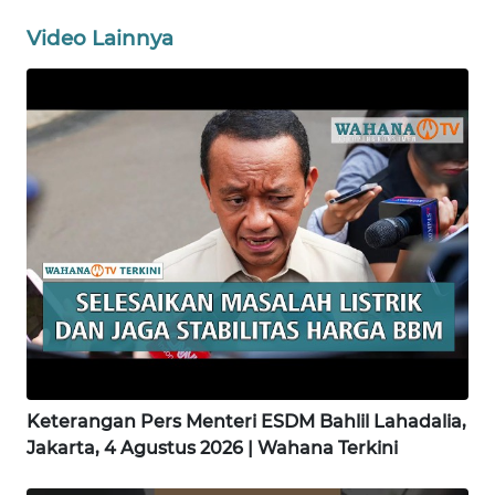
Video Lainnya
WN
NIAS
WN
LANGKAT
WN
TAPANULI
SELATAN
WN
TANJUNG
LESUNG
Keterangan Pers Menteri ESDM Bahlil Lahadalia,
WN
Jakarta, 4 Agustus 2026 | Wahana Terkini
KARO