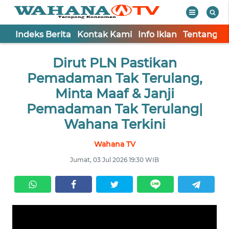
Indeks Berita
Kontak Kami
Info Iklan
Tentang K
WAHANA
Tutup
Dirut PLN Pastikan
TV
Pemadaman Tak Terulang,
Informasi
Minta Maaf & Janji
Pemadaman Tak Terulang|
INDEKS
BERITA
Wahana Terkini
Wahana TV
KONTAK
KAMI
Jumat, 03 Jul 2026 19:30 WIB
INFO
IKLAN
TENTANG