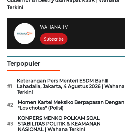
Gubernur BI Destry usai Rapat KSSK | Wahana
Terkini
WN
LABUANBAJO
WAHANA TV
WN
Subscribe
BORNEO
Wahana
Media
Terpopuler
Group
WAHANA
Keterangan Pers Menteri ESDM Bahlil
NEWS
#1
Lahadalia, Jakarta, 4 Agustus 2026 | Wahana
Terkini
WAHANA
Momen Kartel Meksiko Berpapasan Dengan
#2
"Los chotas" (Polisi)
TANI
KONPERS MENKO POLKAM SOAL
WAHANA
#3
STABILITAS POLITIK & KEAMANAN
NASIONAL | Wahana Terkini
ADVOKAT