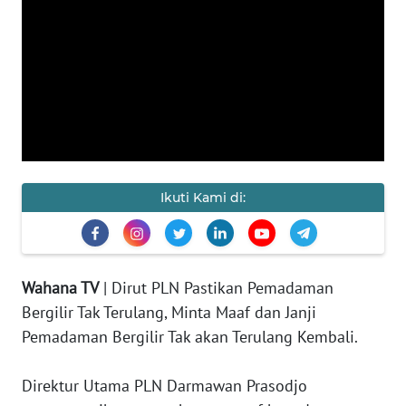
KAMI
PEDOMAN
MEDIA
SIBER
REDAKSI
KARIR
Ikuti Kami di:
DISCLAIMER
Wahana
Wahana TV
| Dirut PLN Pastikan Pemadaman
News
Bergilir Tak Terulang, Minta Maaf dan Janji
Regional
Pemadaman Bergilir Tak akan Terulang Kembali.
WN
Direktur Utama PLN Darmawan Prasodjo
SUMUT