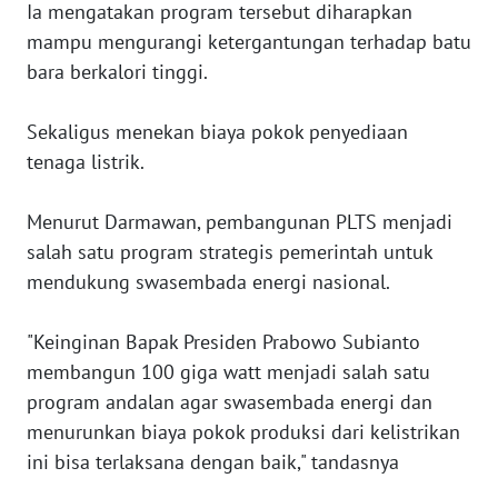
Ia mengatakan program tersebut diharapkan
mampu mengurangi ketergantungan terhadap batu
WN
LAMPUNG
bara berkalori tinggi.
WN
Sekaligus menekan biaya pokok penyediaan
JATENG
tenaga listrik.
WN
Menurut Darmawan, pembangunan PLTS menjadi
NUSANTARA
salah satu program strategis pemerintah untuk
mendukung swasembada energi nasional.
WN
JOGJA
"Keinginan Bapak Presiden Prabowo Subianto
membangun 100 giga watt menjadi salah satu
WN
JATIM
program andalan agar swasembada energi dan
menurunkan biaya pokok produksi dari kelistrikan
WN
ini bisa terlaksana dengan baik," tandasnya
BALI