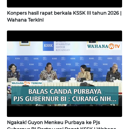
Konpers hasil rapat berkala KSSK III tahun 2026 |
WN
MADURA
Wahana Terkini
WN
SURABAYA
WN
NATUNA
WN
BINTAN
WN
MANDALIKA
WN
Ngakak! Guyon Menkeu Purbaya ke Pjs
LIKUPANG