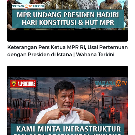
WN
BINJAI
WN
CIREBON
Keterangan Pers Ketua MPR RI, Usai Pertemuan
dengan Presiden di Istana | Wahana Terkini
WN
INDRAMAYU
WN
KUNINGAN
WN
MAJALENGKA
WN
SUBANG