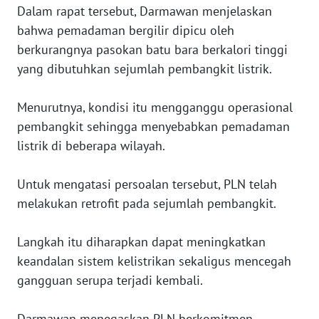
Dalam rapat tersebut, Darmawan menjelaskan
WN
bahwa pemadaman bergilir dipicu oleh
PAPUA
berkurangnya pasokan batu bara berkalori tinggi
BARAT
yang dibutuhkan sejumlah pembangkit listrik.
WN
RIAU
Menurutnya, kondisi itu mengganggu operasional
pembangkit sehingga menyebabkan pemadaman
WN
listrik di beberapa wilayah.
SERAMBI
Untuk mengatasi persoalan tersebut, PLN telah
WN
melakukan retrofit pada sejumlah pembangkit.
JAMBI
Langkah itu diharapkan dapat meningkatkan
WN
keandalan sistem kelistrikan sekaligus mencegah
SULTRA
gangguan serupa terjadi kembali.
WN
NTB
Darmawan menegaskan PLN berkomitmen