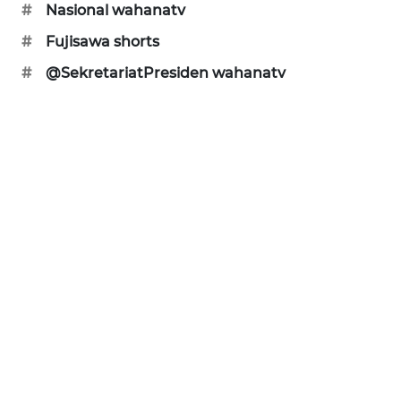
#
Nasional wahanatv
WAHANANEWS
#
Fujisawa shorts
CO ID
#
@SekretariatPresiden wahanatv
WAHANANEWS
NET
WAHANA
SPORT
WAHANA
UMKM
WAHANA
SELEB
WAHANA
PERSONA