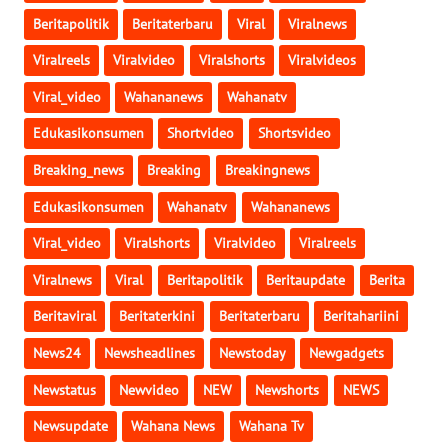
Beritapolitik
Beritaterbaru
Viral
Viralnews
WN
GORONTALO
Viralreels
Viralvideo
Viralshorts
Viralvideos
Viral_video
Wahananews
Wahanatv
WN
SULUT
Edukasikonsumen
Shortvideo
Shortsvideo
Breaking_news
Breaking
Breakingnews
WN
MALUKU
Edukasikonsumen
Wahanatv
Wahananews
Viral_video
Viralshorts
Viralvideo
Viralreels
WN
MALUT
Viralnews
Viral
Beritapolitik
Beritaupdate
Berita
Beritaviral
Beritaterkini
Beritaterbaru
Beritahariini
WN
DAIRI
News24
Newsheadlines
Newstoday
Newgadgets
Newstatus
Newvideo
NEW
Newshorts
NEWS
WN
DANAU
Newsupdate
Wahana News
Wahana Tv
TOBA