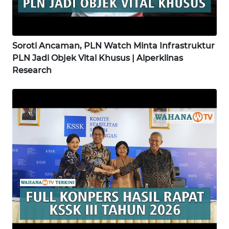
WN
SUKABUMI
Soroti Ancaman, PLN Watch Minta Infrastruktur
WN
PLN Jadi Objek Vital Khusus | Alperklinas
PURWAKARTA
Research
WN
PRIANGAN
TIMUR
WN
SEMARANG
WN
SOLO
WN
BOROBUDUR