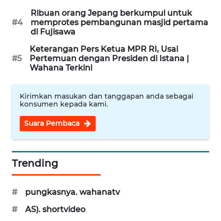
Ribuan orang Jepang berkumpul untuk
#4
memprotes pembangunan masjid pertama
WAHANA
di Fujisawa
INFRASTRUKTUR
Keterangan Pers Ketua MPR RI, Usai
#5
Pertemuan dengan Presiden di Istana |
WAHANA
Wahana Terkini
KONSUMEN
WAHANA
Kirimkan masukan dan tanggapan anda sebagai
konsumen kepada kami.
LISTRIK
Suara Pembaca
WAHANA
TRAVEL
Trending
WAHANA
TV
#
pungkasnya. wahanatv
WAHANANEWS
#
AS). shortvideo
ID