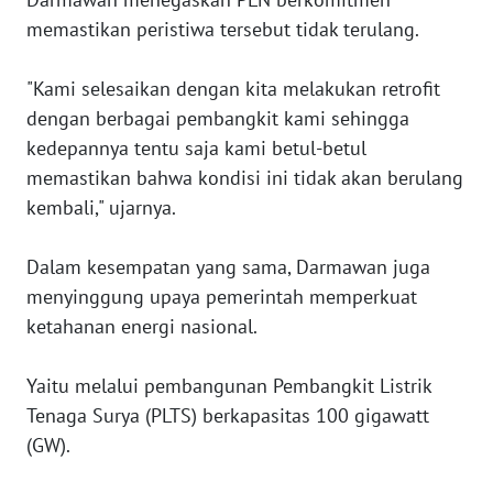
memastikan peristiwa tersebut tidak terulang.
WN
SULTENG
"Kami selesaikan dengan kita melakukan retrofit
dengan berbagai pembangkit kami sehingga
WN
kedepannya tentu saja kami betul-betul
SULBAR
memastikan bahwa kondisi ini tidak akan berulang
kembali," ujarnya.
WN
BABEL
Dalam kesempatan yang sama, Darmawan juga
WN
menyinggung upaya pemerintah memperkuat
SUMBAR
ketahanan energi nasional.
WN
Yaitu melalui pembangunan Pembangkit Listrik
SUMSEL
Tenaga Surya (PLTS) berkapasitas 100 gigawatt
(GW).
WN
BENGKULU