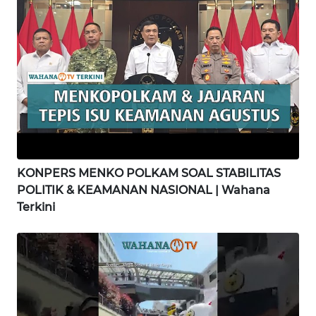
WN
KARAWANG
WN
BEKASI
WN
BOGOR
KONPERS MENKO POLKAM SOAL STABILITAS
POLITIK & KEAMANAN NASIONAL | Wahana
WN
Terkini
DEPOK
WN
TAPANULI
UTARA
WN