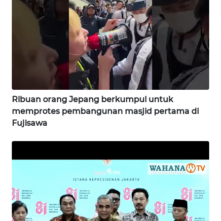
SAMOSIR
WN
PADANG
LAWAS
WN
SUMEDANG
Ribuan orang Jepang berkumpul untuk
memprotes pembangunan masjid pertama di
WN
Fujisawa
CIANJUR
WN
KEPULAUAN
SERIBU
WN
TANGERANG