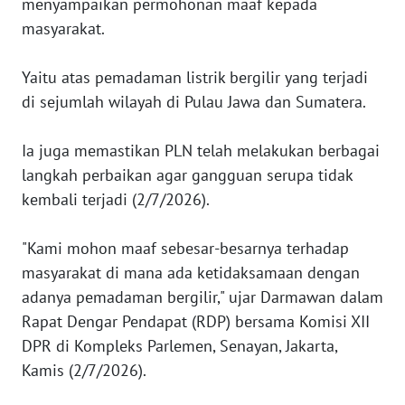
menyampaikan permohonan maaf kepada
masyarakat.
WN
JAKARTA
Yaitu atas pemadaman listrik bergilir yang terjadi
WN
di sejumlah wilayah di Pulau Jawa dan Sumatera.
JABAR
Ia juga memastikan PLN telah melakukan berbagai
WN
langkah perbaikan agar gangguan serupa tidak
BANTEN
kembali terjadi (2/7/2026).
WN
"Kami mohon maaf sebesar-besarnya terhadap
NTT
masyarakat di mana ada ketidaksamaan dengan
adanya pemadaman bergilir," ujar Darmawan dalam
WN
KEPRI
Rapat Dengar Pendapat (RDP) bersama Komisi XII
DPR di Kompleks Parlemen, Senayan, Jakarta,
WN
Kamis (2/7/2026).
PAPUA