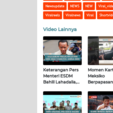
WN
Newsupdate
NEWS
NEW
Viral_vid
SULTENG
Viralreels
Viralnews
Viral
Shortvid
WN
SULBAR
Video Lainnya
WN
BABEL
WN
SUMBAR
Keterangan Pers
Momen Kart
Menteri ESDM
Meksiko
WN
Bahlil Lahadalia,
Berpapasan
SUMSEL
Jakarta, 4
Dengan "Lo
Agustus 2026 |
chotas" (Poli
WN
Wahana Terkini
BENGKULU