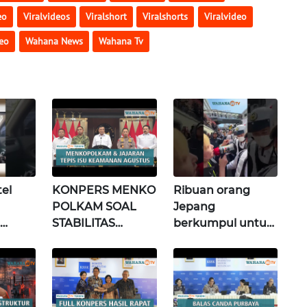
eo
Viralvideos
Viralshort
Viralshorts
Viralvideo
eo
Wahana News
Wahana Tv
el
KONPERS MENKO
Ribuan orang
POLKAM SOAL
Jepang
STABILITAS
berkumpul untuk
s
POLITIK &
memprotes
si)
KEAMANAN
pembangunan
NASIONAL |
masjid pertama di
Wahana Terkini
Fujisawa