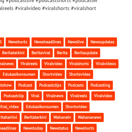
ng #podcastlife #podcastshorts #podcaster
lreels #viralvideo #viralshorts #viralshort
S
Newshorts
Newsheadlines
Newslive
Newsupdates
Beritaterkini
Beritaviral
Berita
Beritaupdate
iralnews
Viralreels
Viralvideo
Viralshorts
Viralvideos
Edukasikonsumen
Shortvideo
Shortsvideo
stshow
Podcast
Podcastclips
Podcasts
Podcasting
Podcastclip
Viral
Viralnews
Viralreels
Viralvideo
Viral_video
Edukasikonsumen
Shortsvideo
itahariini
Beritaterkini
Wahanatv
Wahananews
eadlines
Newstoday
Newstatus
Newshorts