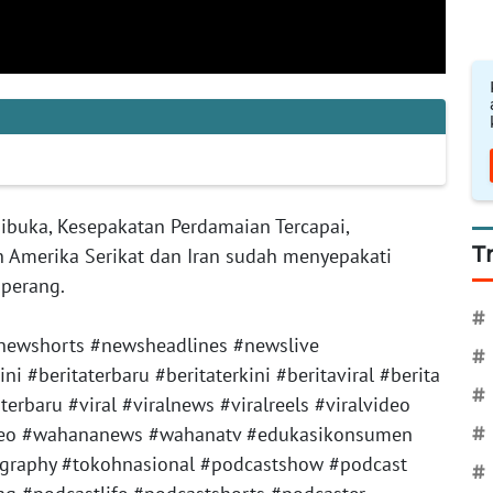
ibuka, Kesepakatan Perdamaian Tercapai,
T
 Amerika Serikat dan Iran sudah menyepakati
 perang.
#
newshorts #newsheadlines #newslive
#
 #beritaterbaru #beritaterkini #beritaviral #berita
#
terbaru #viral #viralnews #viralreels #viralvideo
_video #wahananews #wahanatv #edukasikonsumen
#
ography #tokohnasional #podcastshow #podcast
#