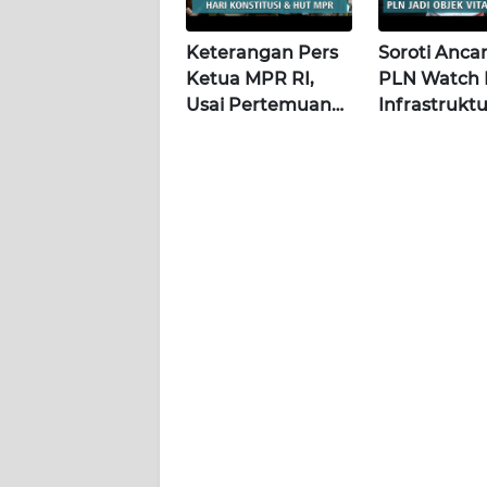
WN
LAMPUNG
Keterangan Pers
Soroti Anca
Ketua MPR RI,
PLN Watch 
WN
Usai Pertemuan
Infrastrukt
JATENG
dengan Presiden
Jadi Objek V
di Istana | Wahana
Khusus |
WN
Terkini
Alperklinas
NUSANTARA
Research
WN
JOGJA
WN
JATIM
WN
BALI