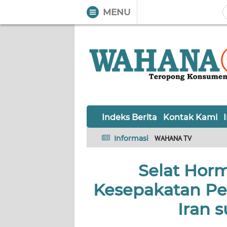
MENU
WAHANA
Tutup
TV
Informasi
INDEKS
BERITA
Indeks Berita
Kontak Kami
KONTAK
Informasi
WAHANA TV
KAMI
Selat Hor
INFO
IKLAN
Kesepakatan Pe
TENTANG
Iran 
KAMI