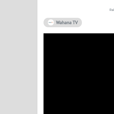
PEDOMAN
Ra
MEDIA
SIBER
Wahana TV
REDAKSI
KARIR
DISCLAIMER
Wahana
News
Regional
WN
SUMUT
WN