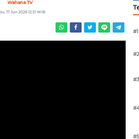
Wahana TV
T
bu, 17 Jun 2026 12:51 WIB
#1
#
#
#
#