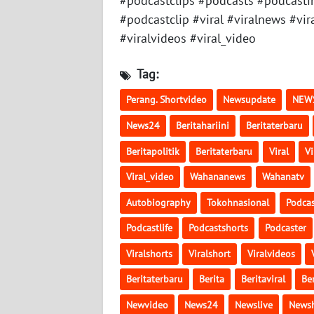
#podcastclips #podcasts #podcasti
PAPUA
#podcastclip #viral #viralnews #vira
BARAT
#viralvideos #viral_video
WN
Tag:
RIAU
Perang. Shortvideo
Newsupdate
NEW
WN
News24
Beritahariini
Beritaterbaru
SERAMBI
Beritapolitik
Beritaterbaru
Viral
V
WN
Viral_video
Wahananews
Wahanatv
JAMBI
Autobiography
Tokohnasional
Podca
WN
Podcastlife
Podcastshorts
Podcaster
SULTRA
Viralshorts
Viralshort
Viralvideos
WN
Beritaterbaru
Berita
Beritaviral
Ber
NTB
Newvideo
News24
Newslive
Newsh