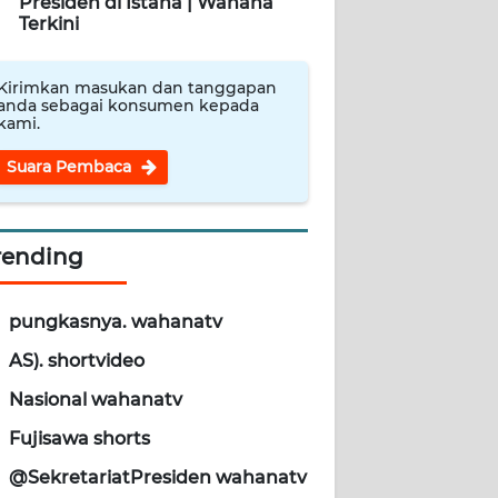
Presiden di Istana | Wahana
Terkini
Kirimkan masukan dan tanggapan
anda sebagai konsumen kepada
kami.
Suara Pembaca
rending
pungkasnya. wahanatv
AS). shortvideo
Nasional wahanatv
Fujisawa shorts
@SekretariatPresiden wahanatv