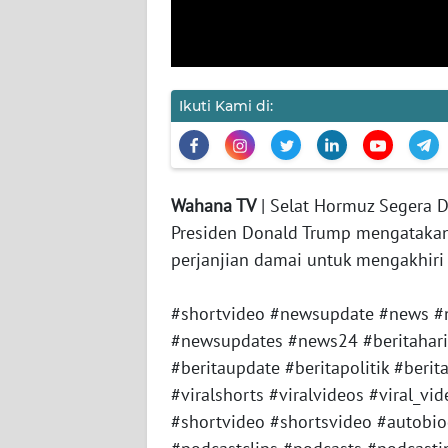
JAKARTA
WN
JABAR
Ikuti Kami di:
WN
BANTEN
Wahana TV
| Selat Hormuz Segera D
WN
Presiden Donald Trump mengatakan
NTT
perjanjian damai untuk mengakhiri
WN
#shortvideo #newsupdate #news #
KEPRI
#newsupdates #news24 #beritahariini
#beritaupdate #beritapolitik #berita
WN
PAPUA
#viralshorts #viralvideos #viral
#shortvideo #shortsvideo #autobi
WN