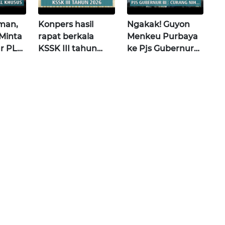
man,
Konpers hasil
Ngakak! Guyon
Minta
rapat berkala
Menkeu Purbaya
ur PLN
KSSK III tahun
ke Pjs Gubernur
ital
2026 | Wahana
BI Destry usai
Terkini
Rapat KSSK |
Wahana Terkini