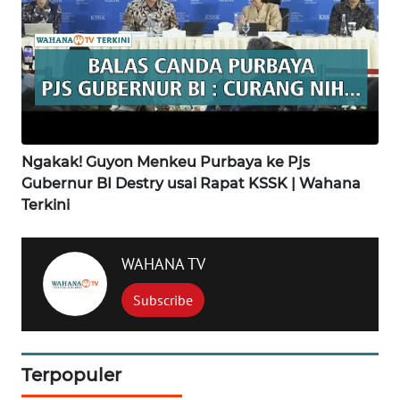
SAMOSIR
WN
PADANG
LAWAS
WN
Ngakak! Guyon Menkeu Purbaya ke Pjs
SUMEDANG
Gubernur BI Destry usai Rapat KSSK | Wahana
Terkini
WN
CIANJUR
WAHANA TV
WN
KEPULAUAN
Subscribe
SERIBU
WN
Terpopuler
TANGERANG