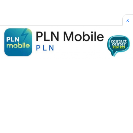
WAHANA
OTOMOTIF
X
WAHANA
HEALTH
WAHANA
DESA
WISATA
LAPAK
WAHANA
Wahana
Network
KONSUMEN
WAHANA MEDIA GROUP
LISTRIK