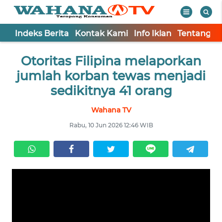
Indeks Berita
Kontak Kami
Info Iklan
Tentang K
WAHANA
Tutup
Otoritas Filipina melaporkan
TV
jumlah korban tewas menjadi
Informasi
sedikitnya 41 orang
INDEKS
Wahana TV
BERITA
Rabu, 10 Jun 2026 12:46 WIB
KONTAK
KAMI
INFO
IKLAN
TENTANG