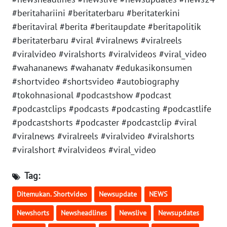
#beritahariini #beritaterbaru #beritaterkini
WN
#beritaviral #berita #beritaupdate #beritapolitik
JAKARTA
#beritaterbaru #viral #viralnews #viralreels
#viralvideo #viralshorts #viralvideos #viral_video
WN
JABAR
#wahananews #wahanatv #edukasikonsumen
#shortvideo #shortsvideo #autobiography
WN
#tokohnasional #podcastshow #podcast
BANTEN
#podcastclips #podcasts #podcasting #podcastlife
#podcastshorts #podcaster #podcastclip #viral
WN
#viralnews #viralreels #viralvideo #viralshorts
NTT
#viralshort #viralvideos #viral_video
WN
Tag:
KEPRI
Ditemukan. Shortvideo
Newsupdate
NEWS
WN
Newshorts
Newsheadlines
Newslive
Newsupdates
PAPUA