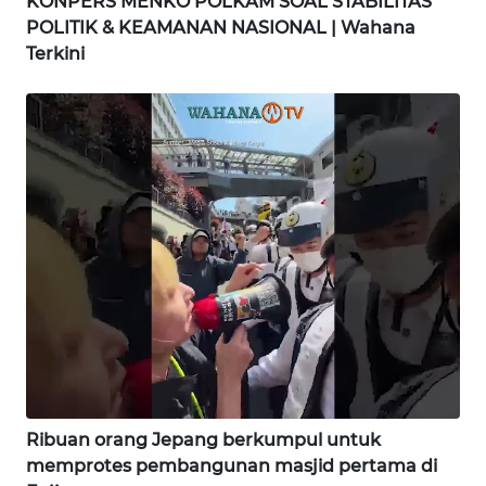
KONPERS MENKO POLKAM SOAL STABILITAS
POLITIK & KEAMANAN NASIONAL | Wahana
WN
Terkini
GORONTALO
WN
SULUT
WN
MALUKU
WN
MALUT
WN
DAIRI
WN
Ribuan orang Jepang berkumpul untuk
DANAU
memprotes pembangunan masjid pertama di
TOBA