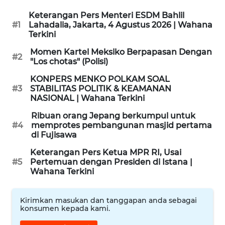
Keterangan Pers Menteri ESDM Bahlil
WN
#1
Lahadalia, Jakarta, 4 Agustus 2026 | Wahana
BINJAI
Terkini
Momen Kartel Meksiko Berpapasan Dengan
WN
#2
"Los chotas" (Polisi)
CIREBON
KONPERS MENKO POLKAM SOAL
#3
STABILITAS POLITIK & KEAMANAN
WN
NASIONAL | Wahana Terkini
INDRAMAYU
Ribuan orang Jepang berkumpul untuk
#4
memprotes pembangunan masjid pertama
WN
di Fujisawa
KUNINGAN
Keterangan Pers Ketua MPR RI, Usai
#5
Pertemuan dengan Presiden di Istana |
WN
Wahana Terkini
MAJALENGKA
Kirimkan masukan dan tanggapan anda sebagai
WN
konsumen kepada kami.
SUBANG