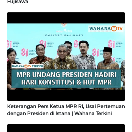
Fujisawa
WN
NIAS
WN
LANGKAT
WN
TAPANULI
SELATAN
WN
TANJUNG
LESUNG
Keterangan Pers Ketua MPR RI, Usai Pertemuan
dengan Presiden di Istana | Wahana Terkini
WN
KARO