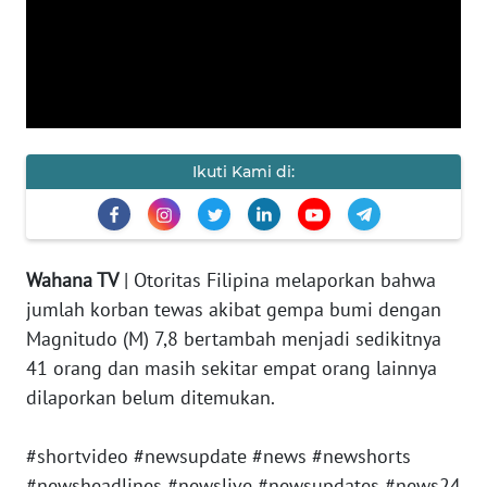
KAMI
PEDOMAN
MEDIA
SIBER
REDAKSI
Ikuti Kami di:
KARIR
Wahana TV
| Otoritas Filipina melaporkan bahwa
DISCLAIMER
jumlah korban tewas akibat gempa bumi dengan
Magnitudo (M) 7,8 bertambah menjadi sedikitnya
Wahana
News
41 orang dan masih sekitar empat orang lainnya
Regional
dilaporkan belum ditemukan.
WN
#shortvideo #newsupdate #news #newshorts
SUMUT
#newsheadlines #newslive #newsupdates #news24