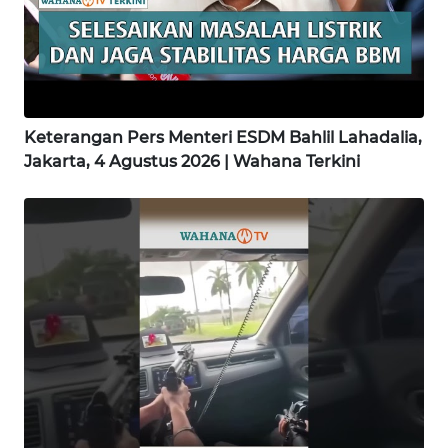
WN
LAMPUNG
WN
JATENG
Keterangan Pers Menteri ESDM Bahlil Lahadalia,
Jakarta, 4 Agustus 2026 | Wahana Terkini
WN
NUSANTARA
WN
JOGJA
WN
JATIM
WN
BALI