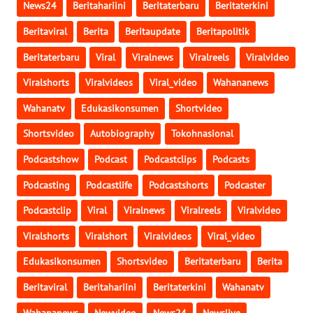
News24
Beritahariini
Beritaterbaru
Beritaterkini
WN
Beritaviral
Berita
Beritaupdate
Beritapolitik
PAPUA
BARAT
Beritaterbaru
Viral
Viralnews
Viralreels
Viralvideo
Viralshorts
Viralvideos
Viral_video
Wahananews
WN
RIAU
Wahanatv
Edukasikonsumen
Shortvideo
Shortsvideo
Autobiography
Tokohnasional
WN
SERAMBI
Podcastshow
Podcast
Podcastclips
Podcasts
Podcasting
Podcastlife
Podcastshorts
Podcaster
WN
JAMBI
Podcastclip
Viral
Viralnews
Viralreels
Viralvideo
Viralshorts
Viralshort
Viralvideos
Viral_video
WN
SULTRA
Edukasikonsumen
Shortsvideo
Beritaterbaru
Berita
Beritaviral
Beritahariini
Beritaterkini
Wahanatv
WN
NTB
Wahananews
Newvideo
News24
Newslive