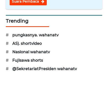
Suara Pembaca
WN
SUKABUMI
Trending
WN
PURWAKARTA
#
pungkasnya. wahanatv
WN
#
AS). shortvideo
PRIANGAN
#
Nasional wahanatv
TIMUR
#
Fujisawa shorts
WN
#
@SekretariatPresiden wahanatv
SEMARANG
WN
SOLO
WN
BOROBUDUR