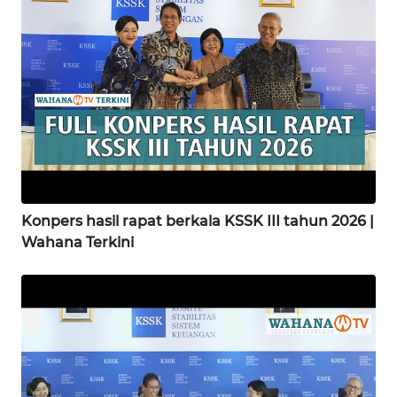
WN
KARAWANG
WN
BEKASI
WN
BOGOR
Konpers hasil rapat berkala KSSK III tahun 2026 |
Wahana Terkini
WN
DEPOK
WN
TAPANULI
UTARA
WN