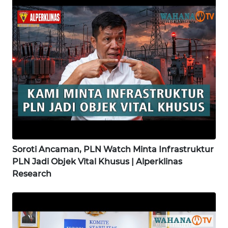
WN
SIMALUNGUN
WN
LABUHANBATU
WN
TAPANULI
TENGAH
WN DELI
SERDANG
Soroti Ancaman, PLN Watch Minta Infrastruktur
PLN Jadi Objek Vital Khusus | Alperklinas
WN
Research
TEBING
TINGGI
WN
PAKPAK