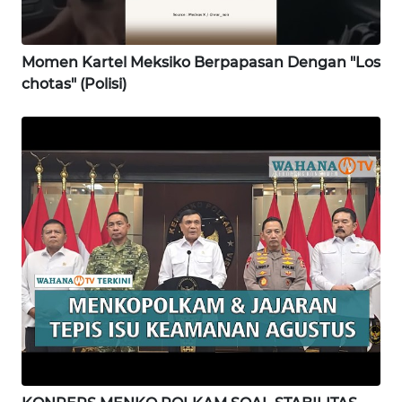
WN
KALBAR
Momen Kartel Meksiko Berpapasan Dengan "Los
chotas" (Polisi)
WN
KALTENG
WN
KALTARA
WN
KALSEL
WN
KALTIM
WN
SULSEL