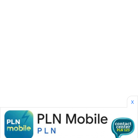
MASYARAKAT
KELISTRIKAN
WALINKI
ID
MAWAKA
ID
MARTABAT
NET
X
PLN
WATCH
MKLI