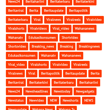
News24
Beritahariini
Beritaterbaru
Beritaterkini
WN
Beritaviral
Berita
Beritaupdate
Beritapolitik
LAMPUNG
Beritaterbaru
Viral
Viralnews
Viralreels
Viralvideo
WN
Viralshorts
Viralvideos
Viral_video
Wahananews
JATENG
Wahanatv
Edukasikonsumen
Shortvideo
WN
Shortsvideo
Breaking_news
Breaking
Breakingnews
NUSANTARA
Edukasikonsumen
Wahanatv
Wahananews
Viral_video
Viralshorts
Viralvideo
Viralreels
WN
JOGJA
Viralnews
Viral
Beritapolitik
Beritaupdate
Berita
Beritaviral
Beritaterkini
Beritaterbaru
Beritahariini
WN
JATIM
News24
Newsheadlines
Newstoday
Newgadgets
Newstatus
Newvideo
NEW
Newshorts
NEWS
WN
BALI
Newsupdate
Wahana News
Wahana Tv