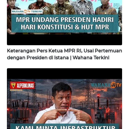
WN
KARAWANG
WN
BEKASI
Keterangan Pers Ketua MPR RI, Usai Pertemuan
WN
dengan Presiden di Istana | Wahana Terkini
BOGOR
WN
DEPOK
WN
TAPANULI
UTARA
WN