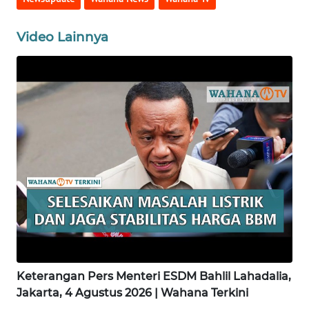
WN
Video Lainnya
KALBAR
WN
KALTENG
WN
KALTARA
WN
KALSEL
WN
KALTIM
Keterangan Pers Menteri ESDM Bahlil Lahadalia,
WN
Jakarta, 4 Agustus 2026 | Wahana Terkini
SULSEL