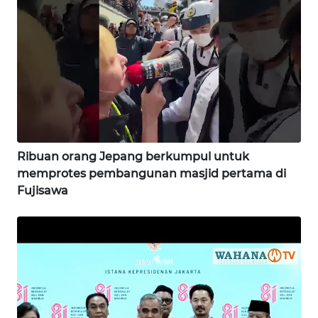
WN
SIMALUNGUN
WN
LABUHANBATU
WN
TAPANULI
TENGAH
Ribuan orang Jepang berkumpul untuk
memprotes pembangunan masjid pertama di
WN DELI
Fujisawa
SERDANG
WN
TEBING
TINGGI
WN
PAKPAK