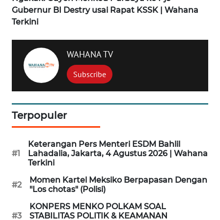
Gubernur BI Destry usai Rapat KSSK | Wahana
WN
Terkini
SUKABUMI
WN
WAHANA TV
PURWAKARTA
Subscribe
WN
PRIANGAN
TIMUR
Terpopuler
WN
SEMARANG
Keterangan Pers Menteri ESDM Bahlil
#1
Lahadalia, Jakarta, 4 Agustus 2026 | Wahana
Terkini
WN
Momen Kartel Meksiko Berpapasan Dengan
SOLO
#2
"Los chotas" (Polisi)
WN
KONPERS MENKO POLKAM SOAL
#3
STABILITAS POLITIK & KEAMANAN
BOROBUDUR