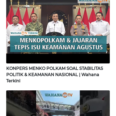
WN
NIAS
WN
LANGKAT
WN
TAPANULI
SELATAN
KONPERS MENKO POLKAM SOAL STABILITAS
POLITIK & KEAMANAN NASIONAL | Wahana
WN
Terkini
TANJUNG
LESUNG
WN
KARO