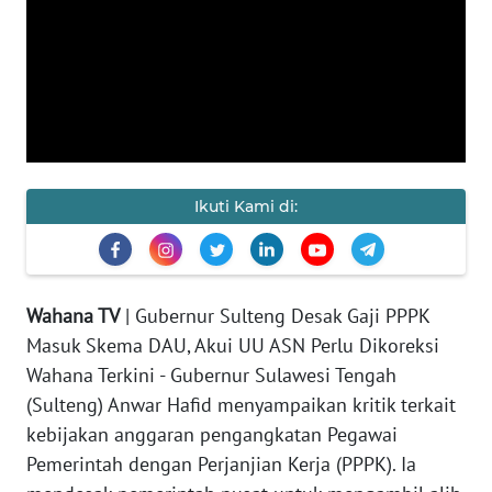
KAMI
PEDOMAN
MEDIA
SIBER
REDAKSI
Ikuti Kami di:
KARIR
DISCLAIMER
Wahana TV
| Gubernur Sulteng Desak Gaji PPPK
Masuk Skema DAU, Akui UU ASN Perlu Dikoreksi
Wahana
News
Wahana Terkini - Gubernur Sulawesi Tengah
Regional
(Sulteng) Anwar Hafid menyampaikan kritik terkait
kebijakan anggaran pengangkatan Pegawai
WN
Pemerintah dengan Perjanjian Kerja (PPPK). Ia
SUMUT