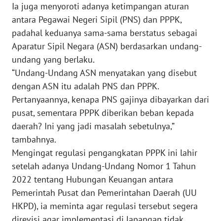
Ia juga menyoroti adanya ketimpangan aturan
WN
antara Pegawai Negeri Sipil (PNS) dan PPPK,
PAPUA
padahal keduanya sama-sama berstatus sebagai
BARAT
Aparatur Sipil Negara (ASN) berdasarkan undang-
undang yang berlaku.
WN
RIAU
“Undang-Undang ASN menyatakan yang disebut
dengan ASN itu adalah PNS dan PPPK.
WN
Pertanyaannya, kenapa PNS gajinya dibayarkan dari
SERAMBI
pusat, sementara PPPK diberikan beban kepada
daerah? Ini yang jadi masalah sebetulnya,”
WN
tambahnya.
JAMBI
Mengingat regulasi pengangkatan PPPK ini lahir
setelah adanya Undang-Undang Nomor 1 Tahun
WN
2022 tentang Hubungan Keuangan antara
SULTRA
Pemerintah Pusat dan Pemerintahan Daerah (UU
HKPD), ia meminta agar regulasi tersebut segera
WN
NTB
direvisi agar implementasi di lapangan tidak