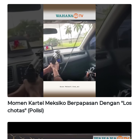
WN
GORONTALO
WN
SULUT
WN
MALUKU
WN
MALUT
WN
Momen Kartel Meksiko Berpapasan Dengan "Los
DAIRI
chotas" (Polisi)
WN
DANAU
TOBA