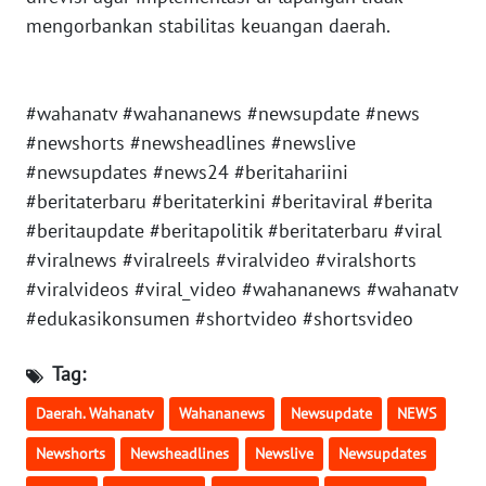
mengorbankan stabilitas keuangan daerah.
WN
SULTENG
#wahanatv #wahananews #newsupdate #news
WN
#newshorts #newsheadlines #newslive
SULBAR
#newsupdates #news24 #beritahariini
#beritaterbaru #beritaterkini #beritaviral #berita
WN
#beritaupdate #beritapolitik #beritaterbaru #viral
BABEL
#viralnews #viralreels #viralvideo #viralshorts
#viralvideos #viral_video #wahananews #wahanatv
WN
SUMBAR
#edukasikonsumen #shortvideo #shortsvideo
WN
Tag:
SUMSEL
Daerah. Wahanatv
Wahananews
Newsupdate
NEWS
WN
Newshorts
Newsheadlines
Newslive
Newsupdates
BENGKULU