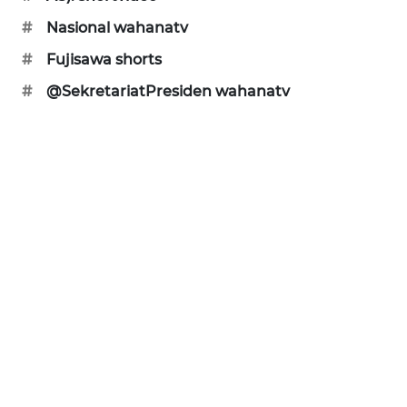
#
Nasional wahanatv
WN
LABUANBAJO
#
Fujisawa shorts
#
@SekretariatPresiden wahanatv
WN
BORNEO
Wahana
Media
Group
WAHANA
NEWS
WAHANA
TANI
WAHANA
ADVOKAT