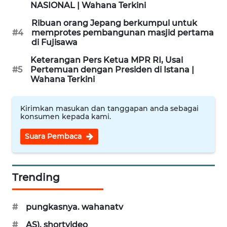
NASIONAL | Wahana Terkini
Ribuan orang Jepang berkumpul untuk
WN
#4
memprotes pembangunan masjid pertama
MADURA
di Fujisawa
Keterangan Pers Ketua MPR RI, Usai
WN
#5
Pertemuan dengan Presiden di Istana |
SURABAYA
Wahana Terkini
WN
Kirimkan masukan dan tanggapan anda sebagai
NATUNA
konsumen kepada kami.
WN
Suara Pembaca
BINTAN
WN
Trending
MANDALIKA
#
pungkasnya. wahanatv
WN
LIKUPANG
#
AS). shortvideo