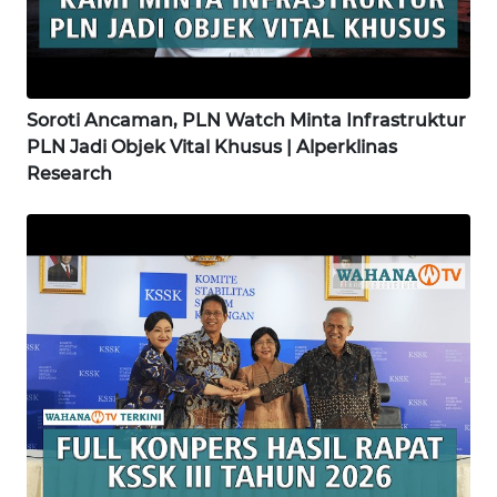
SAMOSIR
WN
PADANG
Soroti Ancaman, PLN Watch Minta Infrastruktur
LAWAS
PLN Jadi Objek Vital Khusus | Alperklinas
Research
WN
SUMEDANG
WN
CIANJUR
WN
KEPULAUAN
SERIBU
WN
TANGERANG