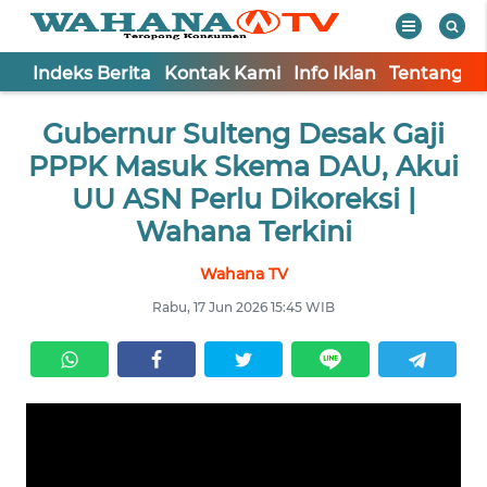
Indeks Berita
Kontak Kami
Info Iklan
Tentang K
WAHANA
Tutup
Gubernur Sulteng Desak Gaji
TV
PPPK Masuk Skema DAU, Akui
Informasi
UU ASN Perlu Dikoreksi |
Wahana Terkini
INDEKS
BERITA
Wahana TV
Rabu, 17 Jun 2026 15:45 WIB
KONTAK
KAMI
INFO
IKLAN
TENTANG