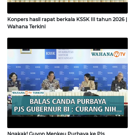
WN
BINJAI
Konpers hasil rapat berkala KSSK III tahun 2026 |
Wahana Terkini
WN
CIREBON
WN
INDRAMAYU
WN
KUNINGAN
WN
MAJALENGKA
WN
SUBANG
Ngakak! Guyon Menkeu Purbaya ke Pjs