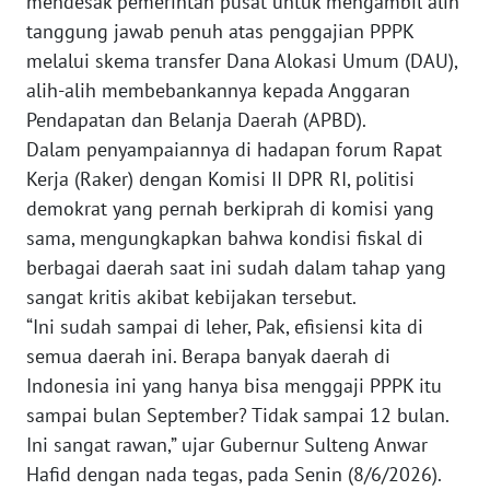
mendesak pemerintah pusat untuk mengambil alih
tanggung jawab penuh atas penggajian PPPK
WN
JAKARTA
melalui skema transfer Dana Alokasi Umum (DAU),
alih-alih membebankannya kepada Anggaran
WN
Pendapatan dan Belanja Daerah (APBD).
JABAR
Dalam penyampaiannya di hadapan forum Rapat
Kerja (Raker) dengan Komisi II DPR RI, politisi
WN
demokrat yang pernah berkiprah di komisi yang
BANTEN
sama, mengungkapkan bahwa kondisi fiskal di
berbagai daerah saat ini sudah dalam tahap yang
WN
sangat kritis akibat kebijakan tersebut.
NTT
“Ini sudah sampai di leher, Pak, efisiensi kita di
semua daerah ini. Berapa banyak daerah di
WN
KEPRI
Indonesia ini yang hanya bisa menggaji PPPK itu
sampai bulan September? Tidak sampai 12 bulan.
WN
Ini sangat rawan,” ujar Gubernur Sulteng Anwar
PAPUA
Hafid dengan nada tegas, pada Senin (8/6/2026).