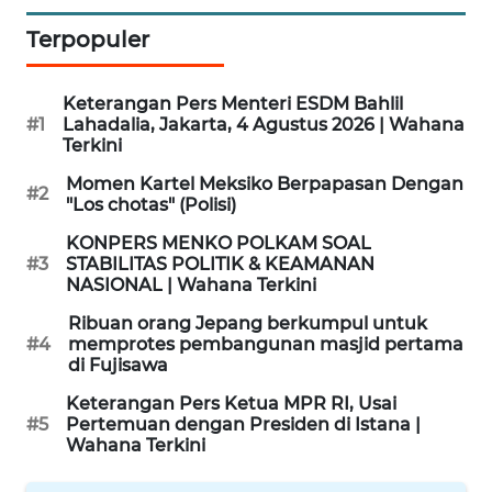
Terpopuler
WN
BINJAI
Keterangan Pers Menteri ESDM Bahlil
WN
#1
Lahadalia, Jakarta, 4 Agustus 2026 | Wahana
CIREBON
Terkini
Momen Kartel Meksiko Berpapasan Dengan
#2
WN
"Los chotas" (Polisi)
INDRAMAYU
KONPERS MENKO POLKAM SOAL
#3
STABILITAS POLITIK & KEAMANAN
WN
NASIONAL | Wahana Terkini
KUNINGAN
Ribuan orang Jepang berkumpul untuk
#4
memprotes pembangunan masjid pertama
WN
di Fujisawa
MAJALENGKA
Keterangan Pers Ketua MPR RI, Usai
#5
Pertemuan dengan Presiden di Istana |
WN
Wahana Terkini
SUBANG