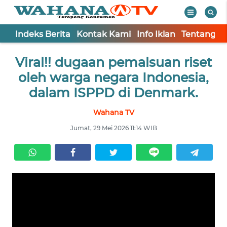
Indeks Berita
Kontak Kami
Info Iklan
Tentang K
WAHANA
Tutup
Viral!! dugaan pemalsuan riset
TV
oleh warga negara Indonesia,
Informasi
dalam ISPPD di Denmark.
INDEKS
Wahana TV
BERITA
Jumat, 29 Mei 2026 11:14 WIB
KONTAK
KAMI
INFO
IKLAN
TENTANG