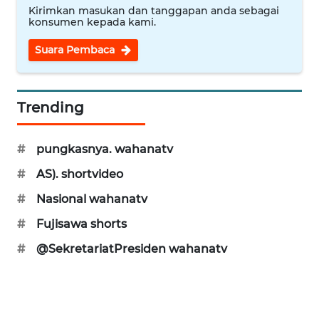
Kirimkan masukan dan tanggapan anda sebagai
WN
konsumen kepada kami.
SUKABUMI
Suara Pembaca
WN
PURWAKARTA
Trending
WN
PRIANGAN
#
pungkasnya. wahanatv
TIMUR
#
AS). shortvideo
WN
#
Nasional wahanatv
SEMARANG
#
Fujisawa shorts
WN
#
@SekretariatPresiden wahanatv
SOLO
WN
BOROBUDUR