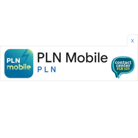
WAHANA
OTOMOTIF
WAHANA
X
HEALTH
WAHANA
DESA
WISATA
LAPAK
WAHANA
Wahana
Network
KONSUMEN
LISTRIK