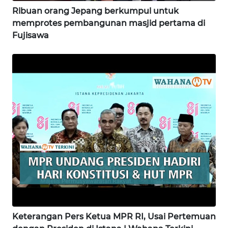
Ribuan orang Jepang berkumpul untuk
memprotes pembangunan masjid pertama di
WN
Fujisawa
NIAS
WN
LANGKAT
WN
TAPANULI
SELATAN
WN
TANJUNG
LESUNG
WN
KARO
Keterangan Pers Ketua MPR RI, Usai Pertemuan