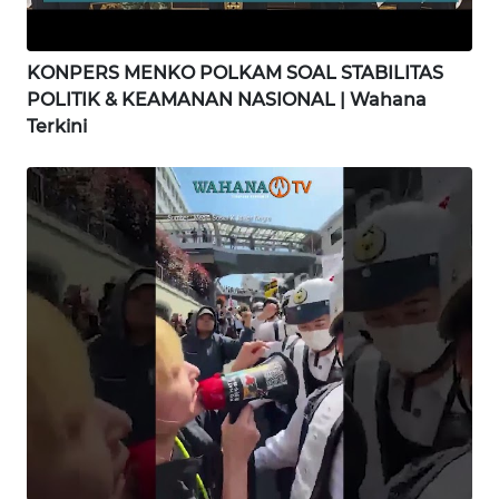
WN
GORONTALO
KONPERS MENKO POLKAM SOAL STABILITAS
POLITIK & KEAMANAN NASIONAL | Wahana
WN
Terkini
SULUT
WN
MALUKU
WN
MALUT
WN
DAIRI
WN
DANAU
TOBA