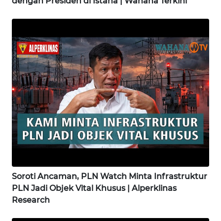
dengan Presiden di Istana | Wahana Terkini
WN
SIMALUNGUN
WN
LABUHANBATU
WN
TAPANULI
TENGAH
WN DELI
SERDANG
WN
TEBING
Soroti Ancaman, PLN Watch Minta Infrastruktur
TINGGI
PLN Jadi Objek Vital Khusus | Alperklinas
Research
WN
PAKPAK