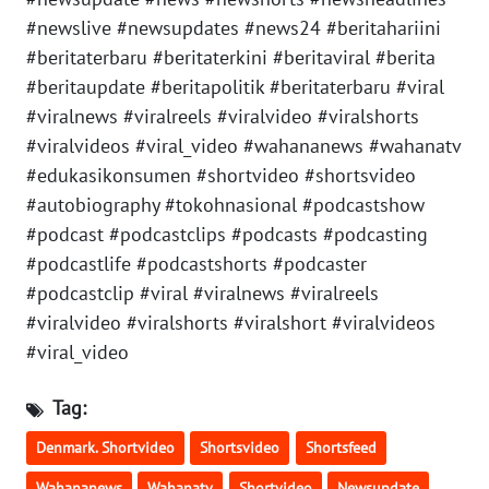
#newslive #newsupdates #news24 #beritahariini
WN
#beritaterbaru #beritaterkini #beritaviral #berita
JAKARTA
#beritaupdate #beritapolitik #beritaterbaru #viral
#viralnews #viralreels #viralvideo #viralshorts
WN
JABAR
#viralvideos #viral_video #wahananews #wahanatv
#edukasikonsumen #shortvideo #shortsvideo
WN
#autobiography #tokohnasional #podcastshow
BANTEN
#podcast #podcastclips #podcasts #podcasting
#podcastlife #podcastshorts #podcaster
WN
#podcastclip #viral #viralnews #viralreels
NTT
#viralvideo #viralshorts #viralshort #viralvideos
#viral_video
WN
KEPRI
Tag:
WN
Denmark. Shortvideo
Shortsvideo
Shortsfeed
PAPUA
Wahananews
Wahanatv
Shortvideo
Newsupdate