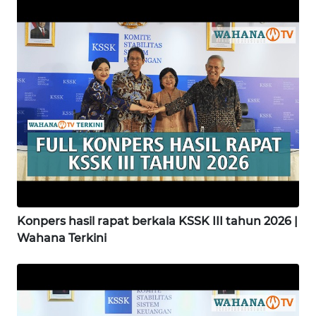
WN
KARAWANG
WN
BEKASI
WN
BOGOR
WN
DEPOK
Konpers hasil rapat berkala KSSK III tahun 2026 |
Wahana Terkini
WN
TAPANULI
UTARA
WN