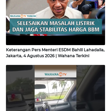
WN
LAMPUNG
WN
JATENG
WN
Keterangan Pers Menteri ESDM Bahlil Lahadalia,
NUSANTARA
Jakarta, 4 Agustus 2026 | Wahana Terkini
WN
JOGJA
WN
JATIM
WN
BALI