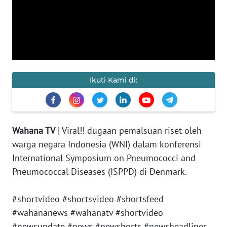
KAMI
PEDOMAN
MEDIA
SIBER
REDAKSI
Ikuti Kami di:
KARIR
Wahana TV
| Viral!! dugaan pemalsuan riset oleh
DISCLAIMER
warga negara Indonesia (WNI) dalam konferensi
International Symposium on Pneumococci and
Wahana
News
Pneumococcal Diseases (ISPPD) di Denmark.
Regional
#shortvideo #shortsvideo #shortsfeed
WN
#wahananews #wahanatv #shortvideo
SUMUT
#newsupdate #news #newshorts #newsheadlines