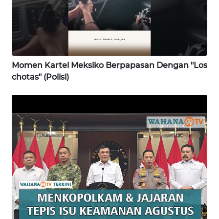
WN
KALBAR
WN
KALTENG
Momen Kartel Meksiko Berpapasan Dengan "Los
chotas" (Polisi)
WN
KALTARA
WN
KALSEL
WN
KALTIM
WN
SULSEL