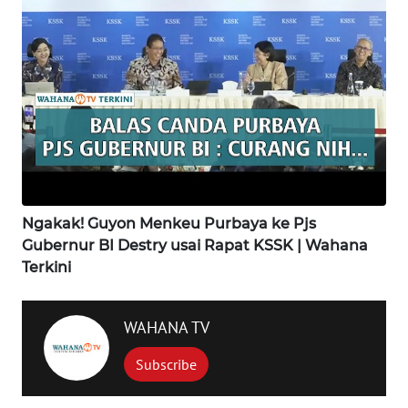
SAMOSIR
WN
PADANG
LAWAS
WN
SUMEDANG
WN
Ngakak! Guyon Menkeu Purbaya ke Pjs
CIANJUR
Gubernur BI Destry usai Rapat KSSK | Wahana
Terkini
WN
KEPULAUAN
SERIBU
WAHANA TV
Subscribe
WN
TANGERANG