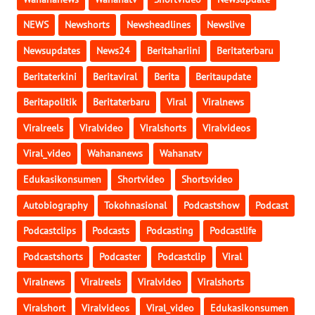
WN
NEWS
Newshorts
Newsheadlines
Newslive
PAPUA
BARAT
Newsupdates
News24
Beritahariini
Beritaterbaru
Beritaterkini
Beritaviral
Berita
Beritaupdate
WN
RIAU
Beritapolitik
Beritaterbaru
Viral
Viralnews
Viralreels
Viralvideo
Viralshorts
Viralvideos
WN
SERAMBI
Viral_video
Wahananews
Wahanatv
Edukasikonsumen
Shortvideo
Shortsvideo
WN
Autobiography
Tokohnasional
Podcastshow
Podcast
JAMBI
Podcastclips
Podcasts
Podcasting
Podcastlife
WN
Podcastshorts
Podcaster
Podcastclip
Viral
SULTRA
Viralnews
Viralreels
Viralvideo
Viralshorts
WN
Viralshort
Viralvideos
Viral_video
Edukasikonsumen
NTB