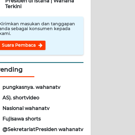
Presiden di Istana | Wahana
Terkini
Kirimkan masukan dan tanggapan
anda sebagai konsumen kepada
kami.
Suara Pembaca
rending
pungkasnya. wahanatv
AS). shortvideo
Nasional wahanatv
Fujisawa shorts
@SekretariatPresiden wahanatv