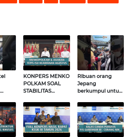
el
KONPERS MENKO
Ribuan orang
POLKAM SOAL
Jepang
STABILITAS
berkumpul untuk
s
POLITIK &
memprotes
si)
KEAMANAN
pembangunan
NASIONAL |
masjid pertama di
Wahana Terkini
Fujisawa