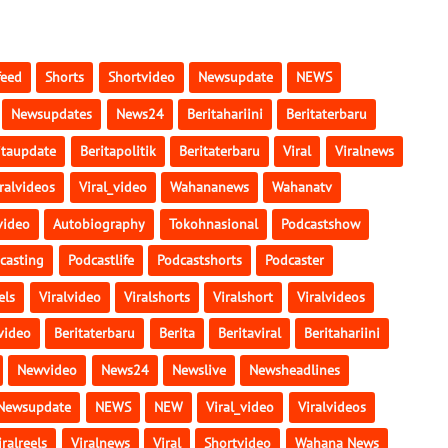
feed
Shorts
Shortvideo
Newsupdate
NEWS
Newsupdates
News24
Beritahariini
Beritaterbaru
itaupdate
Beritapolitik
Beritaterbaru
Viral
Viralnews
ralvideos
Viral_video
Wahananews
Wahanatv
video
Autobiography
Tokohnasional
Podcastshow
casting
Podcastlife
Podcastshorts
Podcaster
els
Viralvideo
Viralshorts
Viralshort
Viralvideos
video
Beritaterbaru
Berita
Beritaviral
Beritahariini
Newvideo
News24
Newslive
Newsheadlines
Newsupdate
NEWS
NEW
Viral_video
Viralvideos
iralreels
Viralnews
Viral
Shortvideo
Wahana News