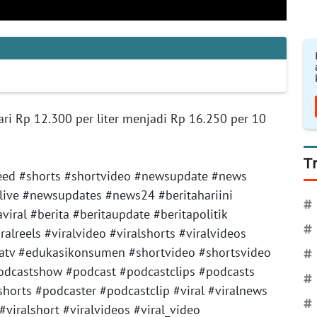
ri Rp 12.300 per liter menjadi Rp 16.250 per 10
T
feed #shorts #shortvideo #newsupdate #news
ive #newsupdates #news24 #beritahariini
#
aviral #berita #beritaupdate #beritapolitik
#
ralreels #viralvideo #viralshorts #viralvideos
atv #edukasikonsumen #shortvideo #shortsvideo
#
odcastshow #podcast #podcastclips #podcasts
#
horts #podcaster #podcastclip #viral #viralnews
#
 #viralshort #viralvideos #viral_video