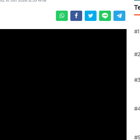
u, 10 Jun 2026 12:39 WIB
T
#1
#
#
#
#