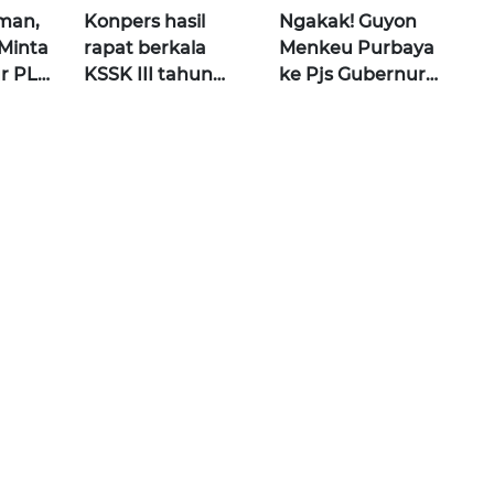
man,
Konpers hasil
Ngakak! Guyon
Minta
rapat berkala
Menkeu Purbaya
ur PLN
KSSK III tahun
ke Pjs Gubernur
ital
2026 | Wahana
BI Destry usai
Terkini
Rapat KSSK |
Wahana Terkini