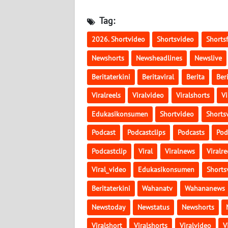
PAPUA
BARAT
Tag:
2026. Shortvideo
Shortsvideo
Shorts
WN
RIAU
Newshorts
Newsheadlines
Newslive
Beritaterkini
Beritaviral
Berita
Ber
WN
SERAMBI
Viralreels
Viralvideo
Viralshorts
Vi
Edukasikonsumen
Shortvideo
Shorts
WN
JAMBI
Podcast
Podcastclips
Podcasts
Pod
Podcastclip
Viral
Viralnews
Viralre
WN
SULTRA
Viral_video
Edukasikonsumen
Shorts
Beritaterkini
Wahanatv
Wahananews
WN
NTB
Newstoday
Newstatus
Newshorts
Viralshort
Viralshorts
Viralvideo
V