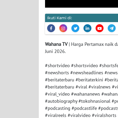
JAKARTA
Ikuti Kami di:
WN
JABAR
WN
BANTEN
Wahana TV
| Harga Pertamax naik da
Juni 2026.
WN
NTT
#shortvideo #shortsvideo #shorts
#newshorts #newsheadlines #newsl
WN
#beritaterbaru #beritaterkini #berit
KEPRI
#beritaterbaru #viral #viralnews #vi
#viral_video #wahananews #wahan
WN
#autobiography #tokohnasional #p
PAPUA
#podcasting #podcastlife #podcasts
#viralreels #viralvideo #viralshorts
WN