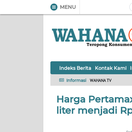
MENU
WAHANA
Tutup
TV
Informasi
INDEKS
BERITA
Indeks Berita
Kontak Kami
KONTAK
Informasi
WAHANA TV
KAMI
Harga Pertamax 
INFO
IKLAN
liter menjadi Rp
TENTANG
KAMI