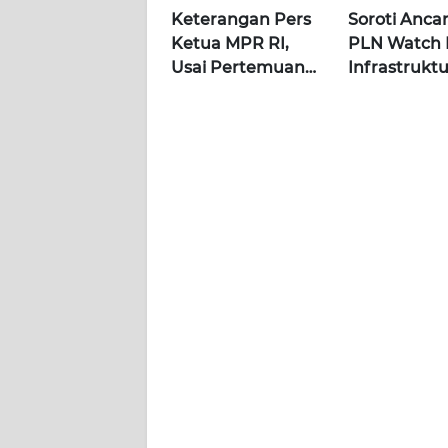
WN
Keterangan Pers
Soroti Anca
LAMPUNG
Ketua MPR RI,
PLN Watch 
Usai Pertemuan
Infrastrukt
WN
dengan Presiden
Jadi Objek V
JATENG
di Istana | Wahana
Khusus |
Terkini
Alperklinas
WN
Research
NUSANTARA
WN
JOGJA
WN
JATIM
WN
BALI