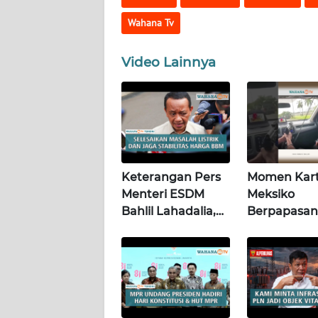
WN
SULTENG
Wahana Tv
WN
Video Lainnya
SULBAR
WN
BABEL
WN
Keterangan Pers
Momen Kart
SUMBAR
Menteri ESDM
Meksiko
Bahlil Lahadalia,
Berpapasan
WN
Jakarta, 4
Dengan "Lo
SUMSEL
Agustus 2026 |
chotas" (Poli
Wahana Terkini
WN
BENGKULU