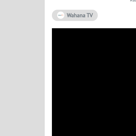
Rab
PEDOMAN
Wahana TV
MEDIA
SIBER
REDAKSI
KARIR
DISCLAIMER
Wahana
News
Regional
WN
SUMUT
WN