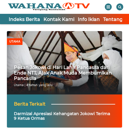
Indeks Berita
Kontak Kami
Info Iklan
Tentang K
WAHANA
Tutup
TV
UTAMA
Informasi
INDEKS
Pesan Jokowi di Hari Lahir Pancasila dari
BERITA
Ende NTT, Ajak Anak Muda Membumikan
Pancasila
KONTAK
Utama
| 4 tahun yang lalu
KAMI
Berita Terkait
INFO
IKLAN
Darmizal Apresiasi Kehangatan Jokowi Terima
9 Ketua Ormas
TENTANG