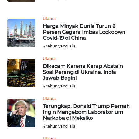
WN
KALBAR
Utama
Harga Minyak Dunia Turun 6
Persen Gegara Imbas Lockdown
WN
Covid-19 di China
KALTENG
4 tahun yang lalu
WN
Utama
KALTARA
Dikecam Karena Kerap Abstain
Soal Perang di Ukraina, India
Jawab Begini
WN
4 tahun yang lalu
KALSEL
Utama
WN
Terungkap, Donald Trump Pernah
KALTIM
Ingin Mengebom Laboratorium
Narkoba di Meksiko
WN
4 tahun yang lalu
SULSEL
Utama