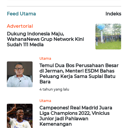
WN
Feed Utama
Indeks
JAKARTA
Advertorial
WN
Dukung Indonesia Maju,
JABAR
WahanaNews Grup Network Kini
Sudah 111 Media
WN
BANTEN
Utama
Temui Dua Bos Perusahaan Besar
di Jerman, Menteri ESDM Bahas
WN
Peluang Kerja Sama Suplai Batu
NTT
Bara
4 tahun yang lalu
WN
KEPRI
Utama
Campeones! Real Madrid Juara
Liga Champions 2022, Vinicius
WN
Junior jadi Pahlawan
PAPUA
Kemenangan