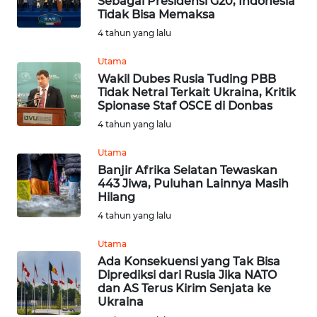
Sebagai Presidensi G20, Indonesia
SAMOSIR
Tidak Bisa Memaksa
4 tahun yang lalu
WN
Utama
PADANG
LAWAS
Wakil Dubes Rusia Tuding PBB
Tidak Netral Terkait Ukraina, Kritik
Spionase Staf OSCE di Donbas
WN
4 tahun yang lalu
SUMEDANG
Utama
WN
Banjir Afrika Selatan Tewaskan
CIANJUR
443 Jiwa, Puluhan Lainnya Masih
Hilang
4 tahun yang lalu
WN
KEPULAUAN
Utama
SERIBU
Ada Konsekuensi yang Tak Bisa
Diprediksi dari Rusia Jika NATO
WN
dan AS Terus Kirim Senjata ke
Ukraina
TANGERANG