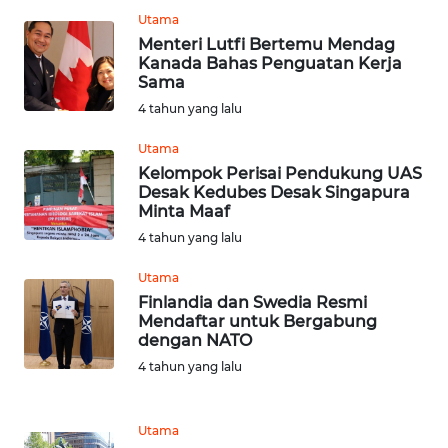
Utama
Menteri Lutfi Bertemu Mendag
WN
Kanada Bahas Penguatan Kerja
SULTENG
Sama
4 tahun yang lalu
WN
SULBAR
Utama
Kelompok Perisai Pendukung UAS
Desak Kedubes Desak Singapura
WN
Minta Maaf
BABEL
4 tahun yang lalu
WN
Utama
SUMBAR
Finlandia dan Swedia Resmi
Mendaftar untuk Bergabung
dengan NATO
WN
SUMSEL
4 tahun yang lalu
WN
Utama
BENGKULU