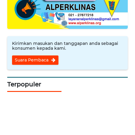
WN
LABUANBAJO
WN
BORNEO
Kirimkan masukan dan tanggapan anda sebagai
konsumen kepada kami.
Wahana
Suara Pembaca
Media
Group
WAHANA
Terpopuler
NEWS
WAHANA
TANI
WAHANA
ADVOKAT