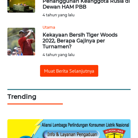
Penangguhan Keanggota Rusia di
Dewan HAM PBB
WN
4 tahun yang lalu
MADURA
Utama
Kekayaan Bersih Tiger Woods
WN
2022, Berapa Gajinya per
SURABAYA
Turnamen?
4 tahun yang lalu
WN
NATUNA
Muat Berita Selanjutnya
WN
BINTAN
Trending
WN
MANDALIKA
WN
LIKUPANG