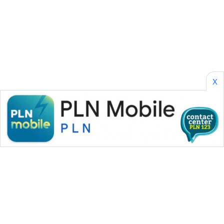
LPKKI
LKKI
KOPEKLIN
X
PORTAL
KONSUMEN
FORWAMKI
ALPERKLINAS
FORJASIDA
TAMBANG
NEWS