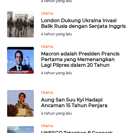
4 tahun yang lalu
WN
SIMALUNGUN
Utama
London Dukung Ukraina Invasi
WN
Balik Rusia dengan Senjata Inggris
LABUHANBATU
4 tahun yang lalu
Utama
WN
Macron adalah Presiden Prancis
TAPANULI
Pertama yang Memenangkan
TENGAH
Lagi Pilpres dalam 20 Tahun
4 tahun yang lalu
WN DELI
SERDANG
Utama
WN
Aung San Suu Kyi Hadapi
TEBING
Ancaman 15 Tahun Penjara
TINGGI
4 tahun yang lalu
Utama
WN
PAKPAK