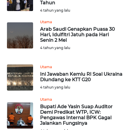
Tahun
4 tahun yang lalu
WN
NIAS
Utama
Arab Saudi Genapkan Puasa 30
Hari, Idulfitri Jatuh pada Hari
WN
Senin 2 Mei
LANGKAT
4 tahun yang lalu
WN
TAPANULI
Utama
SELATAN
Ini Jawaban Kemlu RI Soal Ukraina
Diundang ke KTT G20
WN
4 tahun yang lalu
TANJUNG
LESUNG
Utama
Bupati Ade Yasin Suap Auditor
Demi Predikat WTP, ICW:
WN
Pengawas Internal BPK Gagal
KARO
Jalankan Fungsinya