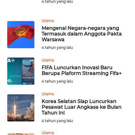
4 tahun yang lalu
WN
BINJAI
Utama
Mengenal Negara-negara yang
WN
Termasuk dalam Anggota Pakta
CIREBON
Warsawa
4 tahun yang lalu
WN
Utama
INDRAMAYU
FIFA Luncurkan Inovasi Baru
Berupa Plaform Streaming Fifa+
WN
4 tahun yang lalu
KUNINGAN
Utama
WN
Korea Selatan Siap Luncurkan
MAJALENGKA
Pesawat Luar Angkasa ke Bulan
Tahun Ini
4 tahun yang lalu
WN
SUBANG
Utama