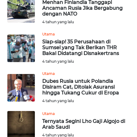
Menhan Finlandia Tanggapi
Ancaman Rusia Jika Bergabung
WN
dengan NATO
LAMPUNG
4 tahun yang lalu
Utama
WN
JATENG
Siap-siap! 35 Perusahaan di
Sumsel yang Tak Berikan THR
Bakal Didatangi Disnakertrans
WN
4 tahun yang lalu
NUSANTARA
Utama
WN
Dubes Rusia untuk Polandia
JOGJA
Disiram Cat, Ditolak Asuransi
hingga Tukang Cukur di Eropa
4 tahun yang lalu
WN
JATIM
Utama
Ternyata Segini Lho Gaji Algojo di
WN
Arab Saudi
BALI
4 tahun yang lalu