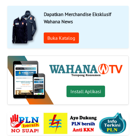
KAMI
Dapatkan Merchandise Eksklusif
PEDOMAN
Wahana News
MEDIA
SIBER
Buka Katalog
REDAKSI
KARIR
DISCLAIMER
Install Aplikasi
Wahana
News
Regional
WN
SUMUT