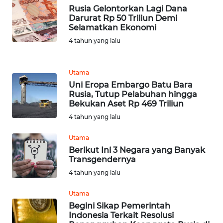
Rusia Gelontorkan Lagi Dana
WN
Darurat Rp 50 Triliun Demi
SUKABUMI
Selamatkan Ekonomi
4 tahun yang lalu
WN
PURWAKARTA
Utama
Uni Eropa Embargo Batu Bara
WN
Rusia, Tutup Pelabuhan hingga
PRIANGAN
Bekukan Aset Rp 469 Triliun
TIMUR
4 tahun yang lalu
WN
Utama
SEMARANG
Berikut Ini 3 Negara yang Banyak
Transgendernya
WN
4 tahun yang lalu
SOLO
Utama
Begini Sikap Pemerintah
WN
Indonesia Terkait Resolusi
BOROBUDUR