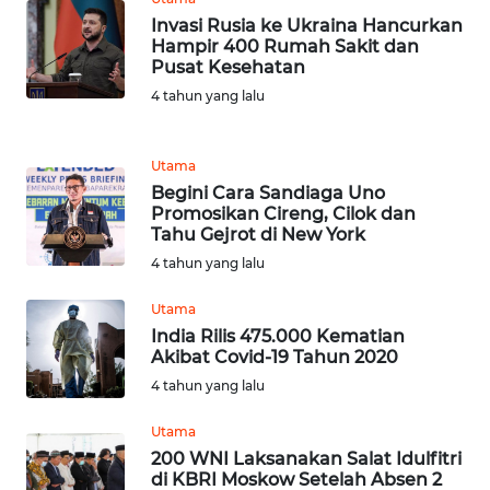
Invasi Rusia ke Ukraina Hancurkan
WN
Hampir 400 Rumah Sakit dan
GORONTALO
Pusat Kesehatan
4 tahun yang lalu
WN
SULUT
Utama
Begini Cara Sandiaga Uno
WN
Promosikan Cireng, Cilok dan
MALUKU
Tahu Gejrot di New York
4 tahun yang lalu
WN
MALUT
Utama
India Rilis 475.000 Kematian
Akibat Covid-19 Tahun 2020
WN
DAIRI
4 tahun yang lalu
Utama
WN
200 WNI Laksanakan Salat Idulfitri
DANAU
di KBRI Moskow Setelah Absen 2
TOBA