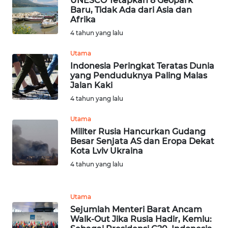
UNESCO Tetapkan 8 Geopark
Baru, Tidak Ada dari Asia dan
Afrika
WN
4 tahun yang lalu
KARAWANG
Utama
WN
Indonesia Peringkat Teratas Dunia
BEKASI
yang Penduduknya Paling Malas
Jalan Kaki
4 tahun yang lalu
WN
BOGOR
Utama
Militer Rusia Hancurkan Gudang
WN
Besar Senjata AS dan Eropa Dekat
DEPOK
Kota Lviv Ukraina
4 tahun yang lalu
WN
TAPANULI
Utama
UTARA
Sejumlah Menteri Barat Ancam
Walk-Out Jika Rusia Hadir, Kemlu:
WN