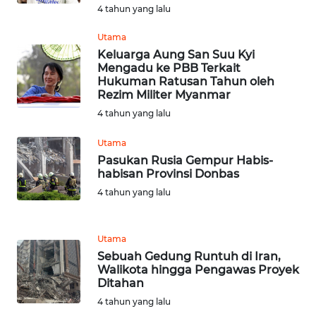
4 tahun yang lalu
WN
PAPUA
Utama
BARAT
Keluarga Aung San Suu Kyi
Mengadu ke PBB Terkait
Hukuman Ratusan Tahun oleh
WN
Rezim Militer Myanmar
RIAU
4 tahun yang lalu
WN
Utama
SERAMBI
Pasukan Rusia Gempur Habis-
habisan Provinsi Donbas
WN
4 tahun yang lalu
JAMBI
Utama
WN
Sebuah Gedung Runtuh di Iran,
SULTRA
Walikota hingga Pengawas Proyek
Ditahan
WN
4 tahun yang lalu
NTB