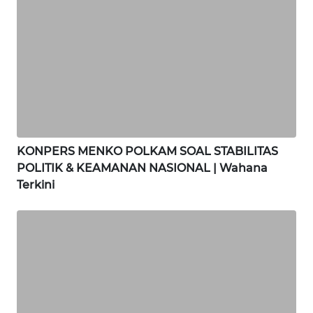
WN
NIAS
WN
LANGKAT
KONPERS MENKO POLKAM SOAL STABILITAS
POLITIK & KEAMANAN NASIONAL | Wahana
WN
Terkini
TAPANULI
SELATAN
WN
TANJUNG
LESUNG
WN
KARO