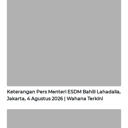
WN
KALBAR
WN
KALTENG
WN
KALTARA
WN
KALSEL
Keterangan Pers Menteri ESDM Bahlil Lahadalia,
Jakarta, 4 Agustus 2026 | Wahana Terkini
WN
KALTIM
WN
SULSEL