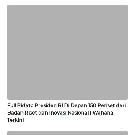
WN
LAMPUNG
WN
JATENG
WN
NUSANTARA
WN
JOGJA
Full Pidato Presiden RI Di Depan 150 Periset dari
WN
JATIM
Badan Riset dan Inovasi Nasional | Wahana
Terkini
WN
BALI