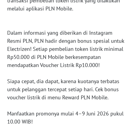
transaksi pembelian token listrik yang dilakukan
melalui aplikasi PLN Mobile.
WN
JAKARTA
WN
Dalam informasi yang diberikan di Instagram
JABAR
Resmi PLN, PLN hadir dengan bonus spesial untuk
Electrizen! Setiap pembelian token listrik minimal
WN
Rp50.000 di PLN Mobile berkesempatan
BANTEN
mendapatkan Voucher Listrik Rp10.000!
WN
Siapa cepat, dia dapat, karena kuotanya terbatas
NTT
untuk pelanggan tercepat setiap hari. Cek bonus
voucher listrik di menu Reward PLN Mobile.
WN
KEPRI
Manfaatkan promonya mulai 4–9 Juni 2026 pukul
WN
10.00 WIB!
PAPUA