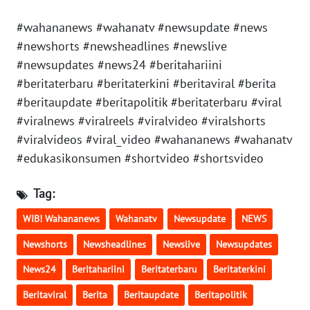
WN
#wahananews #wahanatv #newsupdate #news
PAPUA
#newshorts #newsheadlines #newslive
BARAT
#newsupdates #news24 #beritahariini
#beritaterbaru #beritaterkini #beritaviral #berita
WN
RIAU
#beritaupdate #beritapolitik #beritaterbaru #viral
#viralnews #viralreels #viralvideo #viralshorts
WN
#viralvideos #viral_video #wahananews #wahanatv
SERAMBI
#edukasikonsumen #shortvideo #shortsvideo
WN
Tag:
JAMBI
WIB! Wahananews
Wahanatv
Newsupdate
NEWS
WN
Newshorts
Newsheadlines
Newslive
Newsupdates
SULTRA
News24
Beritahariini
Beritaterbaru
Beritaterkini
WN
Beritaviral
Berita
Beritaupdate
Beritapolitik
NTB