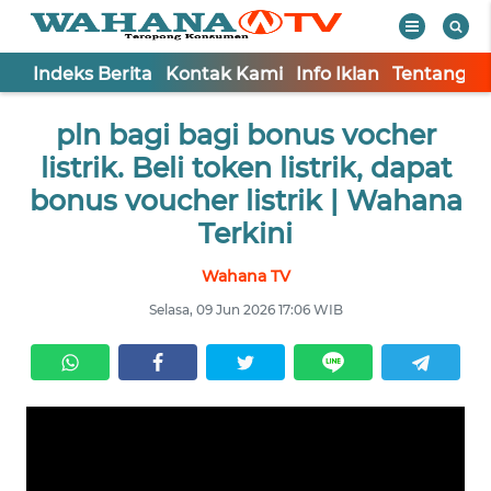
Indeks Berita
Kontak Kami
Info Iklan
Tentang K
WAHANA
Tutup
pln bagi bagi bonus vocher
TV
listrik. Beli token listrik, dapat
Informasi
bonus voucher listrik | Wahana
Terkini
INDEKS
BERITA
Wahana TV
Selasa, 09 Jun 2026 17:06 WIB
KONTAK
KAMI
INFO
IKLAN
TENTANG