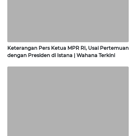
WN
Keterangan Pers Ketua MPR RI, Usai Pertemuan
KARAWANG
dengan Presiden di Istana | Wahana Terkini
WN
BEKASI
WN
BOGOR
WN
DEPOK
WN
TAPANULI
UTARA
WN
Soroti Ancaman, PLN Watch Minta Infrastruktur