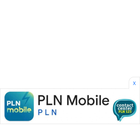
WAHANA
OTOMOTIF
WAHANA
HEALTH
WAHANA
DESA
WISATA
X
LAPAK
WAHANA
Wahana
Network
KONSUMEN
LISTRIK