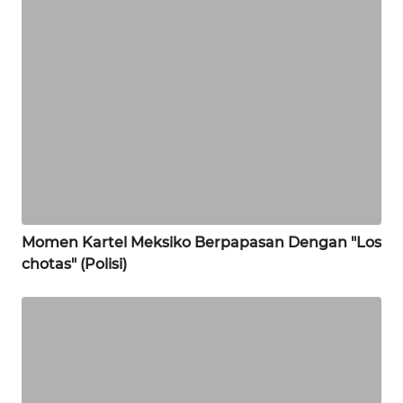
WN
GORONTALO
WN
SULUT
WN
MALUKU
Momen Kartel Meksiko Berpapasan Dengan "Los
chotas" (Polisi)
WN
MALUT
WN
DAIRI
WN
DANAU
TOBA