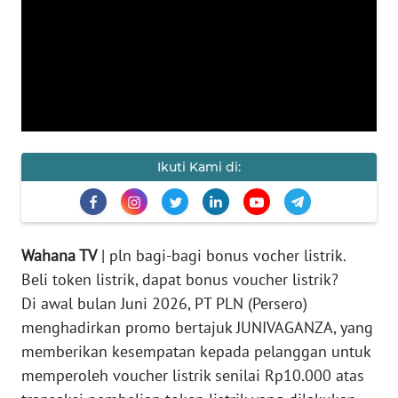
KAMI
PEDOMAN
MEDIA
SIBER
REDAKSI
Ikuti Kami di:
KARIR
DISCLAIMER
Wahana TV
| pln bagi-bagi bonus vocher listrik.
Beli token listrik, dapat bonus voucher listrik?
Wahana
News
Di awal bulan Juni 2026, PT PLN (Persero)
Regional
menghadirkan promo bertajuk JUNIVAGANZA, yang
memberikan kesempatan kepada pelanggan untuk
WN
memperoleh voucher listrik senilai Rp10.000 atas
SUMUT