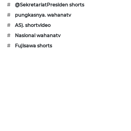
#
Nasional wahanatv
#
Fujisawa shorts
WN
MADURA
WN
SURABAYA
WN
NATUNA
WN
BINTAN
WN
MANDALIKA
WN
LIKUPANG