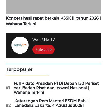
WN
WAHANA TV
BINJAI
Subscribe
WN
CIREBON
Terpopuler
WN
INDRAMAYU
Full Pidato Presiden RI Di Depan 150 Periset
#1
dari Badan Riset dan Inovasi Nasional |
WN
Wahana Terkini
KUNINGAN
Keterangan Pers Menteri ESDM Bahlil
#2
Lahadalia, Jakarta, 4 Agustus 2026 |
WN
Wahana Terkini
MAJALENGKA
Momen Kartel Meksiko Berpapasan Dengan
#3
"Los chotas" (Polisi)
WN
SUBANG
KONPERS MENKO POLKAM SOAL
#4
STABILITAS POLITIK & KEAMANAN