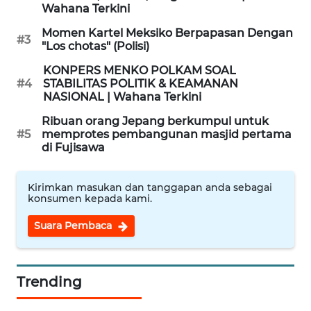
NASIONAL | Wahana Terkini
WN
SUKABUMI
Ribuan orang Jepang berkumpul untuk
#5
memprotes pembangunan masjid pertama
di Fujisawa
WN
PURWAKARTA
Kirimkan masukan dan tanggapan anda sebagai
konsumen kepada kami.
WN
PRIANGAN
Suara Pembaca
TIMUR
WN
Trending
SEMARANG
#
@SekretariatPresiden shorts
WN
SOLO
#
pungkasnya. wahanatv
#
AS). shortvideo
WN
BOROBUDUR