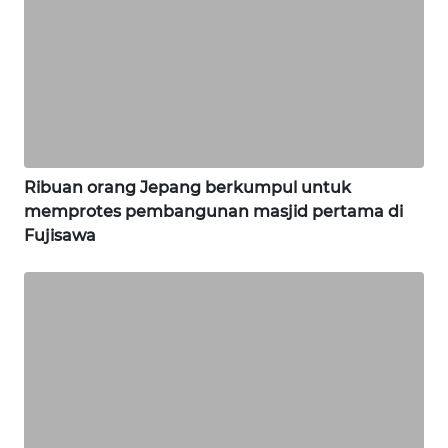
WN
SIMALUNGUN
WN
LABUHANBATU
Ribuan orang Jepang berkumpul untuk
memprotes pembangunan masjid pertama di
Fujisawa
WN
TAPANULI
TENGAH
WN DELI
SERDANG
WN
TEBING
TINGGI
WN
PAKPAK