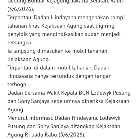
Gedung Bundar Kejagung, Jakarta Selatan, Rabu
(3/6/2026).
WN
JAKARTA
Terpantau, Dadan Hindayana mengenakan rompi
tahanan khas Kejaksaan Agung saat digiring
WN
penyidik yang mengindikasikan sudah menjadi
JABAR
tersangka.
Ia langsung dimasukan ke mobil tahanan
WN
Kejaksaan Agung.
BANTEN
Terpantau, di dalam mobil tahanan, Dadan
Hindayana hanya tertunduk dengan tangan
WN
terbogol.
NTT
Dadan bersama Wakil Kepala BGN Lodewyk Pusung
dan Sony Sanjaya sebelumnya diperiksa Kejaksaan
WN
KEPRI
Agung.
Menurut informasi, Dadan Hindayana, Lodewyk
WN
Pusung dan Sony Sanjaya ditangkap Kejaksaan
PAPUA
Agung RI pada Rabu (3/6/2026).