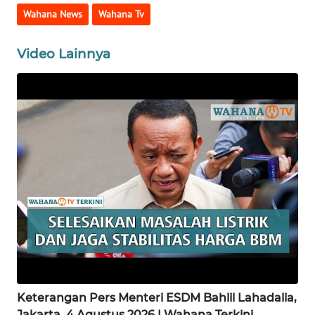
Wahana News
Wahana Tv
WN
GORONTALO
Video Lainnya
WN
SULUT
WN
MALUKU
WN
MALUT
WN
DAIRI
WN
Keterangan Pers Menteri ESDM Bahlil Lahadalia,
DANAU
TOBA
Jakarta, 4 Agustus 2026 | Wahana Terkini