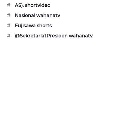
#
AS). shortvideo
WAHANA
#
Nasional wahanatv
INFRASTRUKTUR
#
Fujisawa shorts
WAHANA
#
@SekretariatPresiden wahanatv
KONSUMEN
WAHANA
LISTRIK
WAHANA
TRAVEL
WAHANA
TV
WAHANANEWS
ID