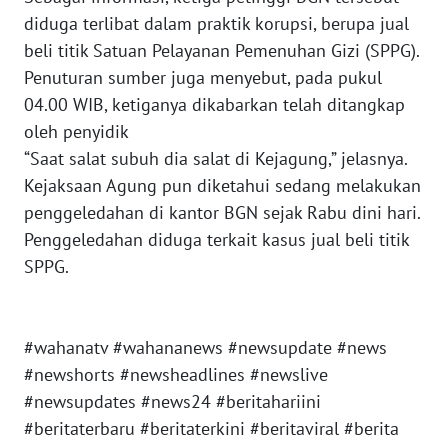
diduga terlibat dalam praktik korupsi, berupa jual
WN
beli titik Satuan Pelayanan Pemenuhan Gizi (SPPG).
SULTENG
Penuturan sumber juga menyebut, pada pukul
04.00 WIB, ketiganya dikabarkan telah ditangkap
WN
oleh penyidik
SULBAR
“Saat salat subuh dia salat di Kejagung,” jelasnya.
Kejaksaan Agung pun diketahui sedang melakukan
WN
penggeledahan di kantor BGN sejak Rabu dini hari.
BABEL
Penggeledahan diduga terkait kasus jual beli titik
SPPG.
WN
SUMBAR
WN
#wahanatv #wahananews #newsupdate #news
SUMSEL
#newshorts #newsheadlines #newslive
#newsupdates #news24 #beritahariini
WN
#beritaterbaru #beritaterkini #beritaviral #berita
BENGKULU