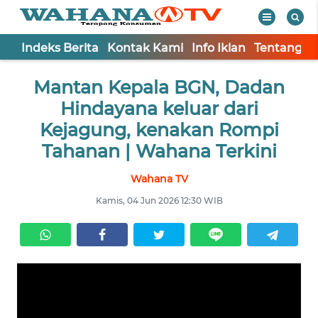
Indeks Berita
Kontak Kami
Info Iklan
Tentang K
WAHANA
Tutup
Mantan Kepala BGN, Dadan
TV
Hindayana keluar dari
Informasi
Kejagung, kenakan Rompi
Tahanan | Wahana Terkini
INDEKS
BERITA
Wahana TV
Kamis, 04 Jun 2026 12:30 WIB
KONTAK
KAMI
INFO
IKLAN
TENTANG