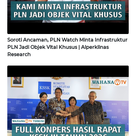
WN
BINJAI
WN
CIREBON
Soroti Ancaman, PLN Watch Minta Infrastruktur
PLN Jadi Objek Vital Khusus | Alperklinas
Research
WN
INDRAMAYU
WN
KUNINGAN
WN
MAJALENGKA
WN
SUBANG