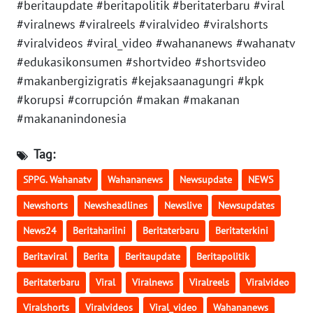
#beritaupdate #beritapolitik #beritaterbaru #viral
#viralnews #viralreels #viralvideo #viralshorts
WN
#viralvideos #viral_video #wahananews #wahanatv
LAMPUNG
#edukasikonsumen #shortvideo #shortsvideo
#makanbergizigratis #kejaksaanagungri #kpk
WN
JATENG
#korupsi #corrupción #makan #makanan
#makananindonesia
WN
NUSANTARA
Tag:
SPPG. Wahanatv
Wahananews
Newsupdate
NEWS
WN
JOGJA
Newshorts
Newsheadlines
Newslive
Newsupdates
News24
Beritahariini
Beritaterbaru
Beritaterkini
WN
JATIM
Beritaviral
Berita
Beritaupdate
Beritapolitik
Beritaterbaru
Viral
Viralnews
Viralreels
Viralvideo
WN
BALI
Viralshorts
Viralvideos
Viral_video
Wahananews