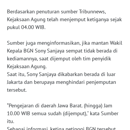
WN
Berdasarkan penuturan sumber Tribunnews,
PAPUA
Kejaksaan Agung telah menjemput ketiganya sejak
BARAT
pukul 04.00 WIB.
WN
RIAU
Sumber juga menginformasikan, jika mantan Wakil
Kepala BGN Sony Sanjaya sempat tidak berada di
WN
kediamannya, saat dijemput oleh tim penyidik
SERAMBI
Kejaksaan Agung.
Saat itu, Sony Sanjaya dikabarkan berada di luar
WN
Jakarta dan berupaya menghindari penjemputan
JAMBI
tersebut.
WN
“Pengejaran di daerah Jawa Barat. (hingga) Jam
SULTRA
10.00 WIB semua sudah (dijemput)," kata Sumber
itu.
WN
NTB
Sebagai informasi, ketiga petinggi BGN tersebut