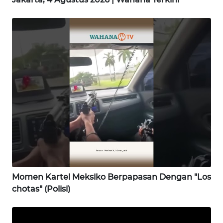
WN
NIAS
WN
LANGKAT
WN
TAPANULI
SELATAN
WN
TANJUNG
LESUNG
Momen Kartel Meksiko Berpapasan Dengan "Los
chotas" (Polisi)
WN
KARO