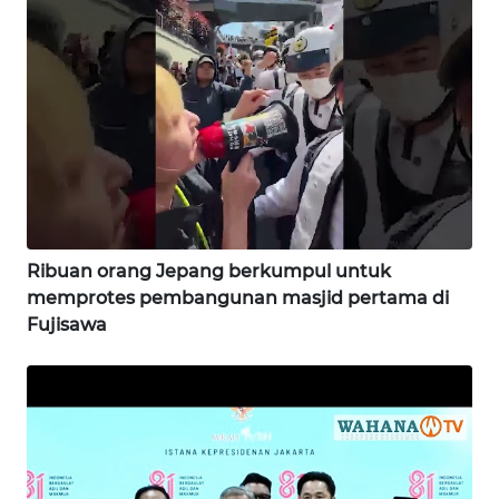
WN
KARAWANG
WN
BEKASI
WN
BOGOR
Ribuan orang Jepang berkumpul untuk
memprotes pembangunan masjid pertama di
WN
Fujisawa
DEPOK
WN
TAPANULI
UTARA
WN