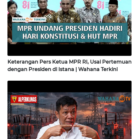
SAMOSIR
WN
PADANG
LAWAS
WN
SUMEDANG
Keterangan Pers Ketua MPR RI, Usai Pertemuan
dengan Presiden di Istana | Wahana Terkini
WN
CIANJUR
WN
KEPULAUAN
SERIBU
WN
TANGERANG