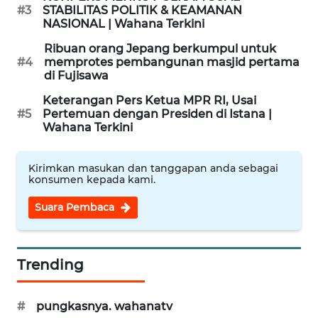
#3
STABILITAS POLITIK & KEAMANAN
NASIONAL | Wahana Terkini
WN
LABUANBAJO
Ribuan orang Jepang berkumpul untuk
#4
memprotes pembangunan masjid pertama
di Fujisawa
WN
BORNEO
Keterangan Pers Ketua MPR RI, Usai
#5
Pertemuan dengan Presiden di Istana |
Wahana Terkini
Wahana
Media
Group
Kirimkan masukan dan tanggapan anda sebagai
konsumen kepada kami.
WAHANA
Suara Pembaca
NEWS
WAHANA
TANI
Trending
WAHANA
#
pungkasnya. wahanatv
ADVOKAT