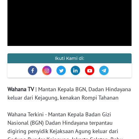
KAMI
PEDOMAN
MEDIA
SIBER
REDAKSI
Ikuti Kami di:
KARIR
DISCLAIMER
Wahana TV
| Mantan Kepala BGN, Dadan Hindayana
keluar dari Kejagung, kenakan Rompi Tahanan
Wahana
News
Regional
Wahana Terkini - Mantan Kepala Badan Gizi
Nasional (BGN) Dadan Hindayana terpantau
WN
digiring penyidik Kejaksaan Agung keluar dari
SUMUT