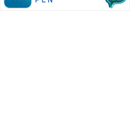
SITUNGIR
NEWS
SIDIKALANG
NEWS
SIBARAGAS
NEWS
WAHANA MEDIA GROUP
METRO
SIANTAR
|
|
|
WAHANA NEWS co
WAHANA TANI
WAHANA ADVOKAT
NEWS
|
|
WAHANA INFRASTRUKTUR
WAHANA KONSUMEN
|
|
|
WAHANA LISTRIK
WAHANA TRAVEL
WAHANA TV
METRO
|
|
|
WAHANANEWS id
WAHANANEWS CO ID
WAHANANEWS NET
MEDAN
|
|
|
WAHANA SPORT ID
Wahana UMKM
Wahana Seleb
NEWS
|
|
|
Wahana Persona
Wahana Otomotif
Wahana Health
|
Wahana Desa Wisata
Lapak Wahana