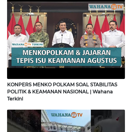
WN
SIMALUNGUN
WN
LABUHANBATU
WN
TAPANULI
TENGAH
WN DELI
SERDANG
KONPERS MENKO POLKAM SOAL STABILITAS
POLITIK & KEAMANAN NASIONAL | Wahana
WN
Terkini
TEBING
TINGGI
WN
PAKPAK