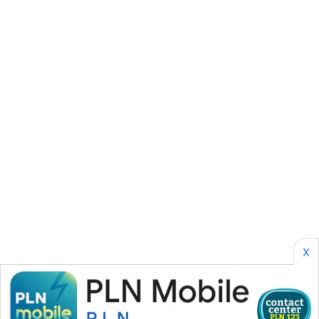
LPKKI
LKKI
KOPEKLIN
PORTAL
KONSUMEN
FORWAMKI
ALPERKLINAS
X
FORJASIDA
TAMBANG
NEWS