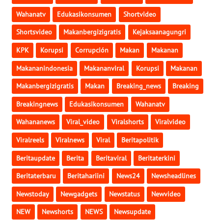
Wahanatv
Edukasikonsumen
Shortvideo
WN
KALBAR
Shortsvideo
Makanbergizigratis
Kejaksaanagungri
KPK
Korupsi
Corrupción
Makan
Makanan
WN
KALTENG
Makananindonesia
Makananviral
Korupsi
Makanan
Makanbergizigratis
Makan
Breaking_news
Breaking
WN
KALTARA
Breakingnews
Edukasikonsumen
Wahanatv
Wahananews
Viral_video
Viralshorts
Viralvideo
WN
KALSEL
Viralreels
Viralnews
Viral
Beritapolitik
Beritaupdate
Berita
Beritaviral
Beritaterkini
WN
KALTIM
Beritaterbaru
Beritahariini
News24
Newsheadlines
Newstoday
Newgadgets
Newstatus
Newvideo
WN
SULSEL
NEW
Newshorts
NEWS
Newsupdate