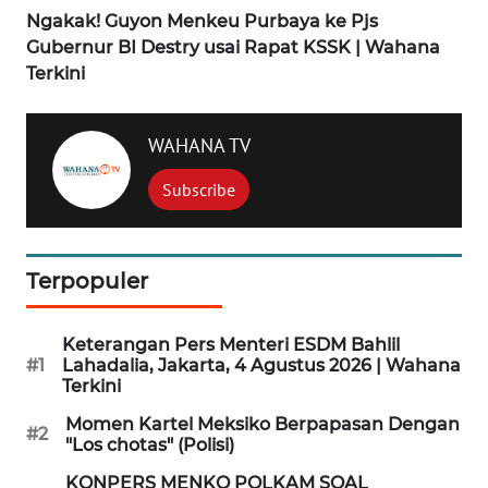
Ngakak! Guyon Menkeu Purbaya ke Pjs
Gubernur BI Destry usai Rapat KSSK | Wahana
WN
Terkini
MADURA
WN
WAHANA TV
SURABAYA
Subscribe
WN
NATUNA
Terpopuler
WN
BINTAN
Keterangan Pers Menteri ESDM Bahlil
#1
Lahadalia, Jakarta, 4 Agustus 2026 | Wahana
WN
Terkini
MANDALIKA
Momen Kartel Meksiko Berpapasan Dengan
#2
"Los chotas" (Polisi)
WN
LIKUPANG
KONPERS MENKO POLKAM SOAL