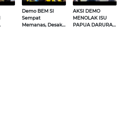
Demo BEM SI
AKSI DEMO
l
Sempat
MENOLAK ISU
Memanas, Desak
PAPUA DARURAT
Perbaiki
MILITER, RICUH!
NI
Pendidikan &
Kesejahteraan
Guru | Wahana
Terkini