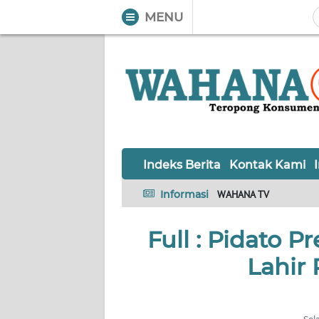
MENU
WAHANA
Tutup
TV
Informasi
INDEKS
BERITA
Indeks Berita
Kontak Kami
KONTAK
Informasi
WAHANA TV
KAMI
Full : Pidato P
INFO
IKLAN
Lahir 
TENTANG
KAMI