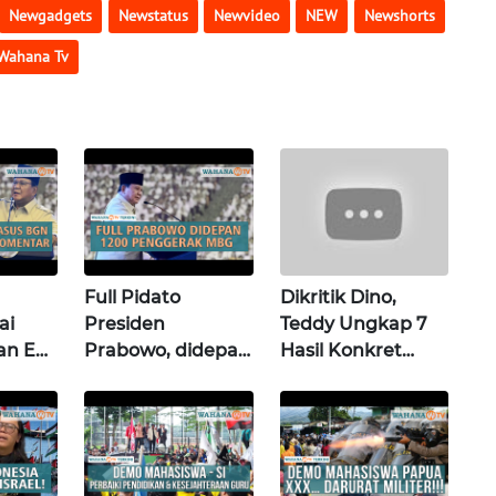
Newgadgets
Newstatus
Newvideo
NEW
Newshorts
Wahana Tv
Full Pidato
Dikritik Dino,
ai
Presiden
Teddy Ungkap 7
n Eks
Prabowo, didepan
Hasil Konkret
12 000 Penggerak
Kunjungan Luar
ayana
MBG | Wahana
Negeri Prabowo |
a
Terkini
Wahana Terkini