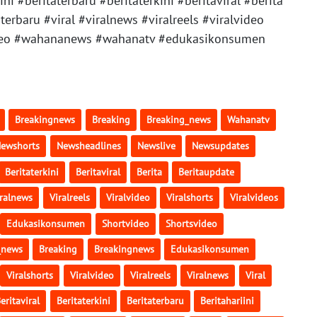
 #beritaterbaru #beritaterkini #beritaviral #berita
terbaru #viral #viralnews #viralreels #viralvideo
_video #wahananews #wahanatv #edukasikonsumen
Breakingnews
Breaking
Breaking_news
Wahanatv
ewshorts
Newsheadlines
Newslive
Newsupdates
Beritaterkini
Beritaviral
Berita
Beritaupdate
iralnews
Viralreels
Viralvideo
Viralshorts
Viralvideos
Edukasikonsumen
Shortvideo
Shortsvideo
_news
Breaking
Breakingnews
Edukasikonsumen
Viralshorts
Viralvideo
Viralreels
Viralnews
Viral
eritaviral
Beritaterkini
Beritaterbaru
Beritahariini