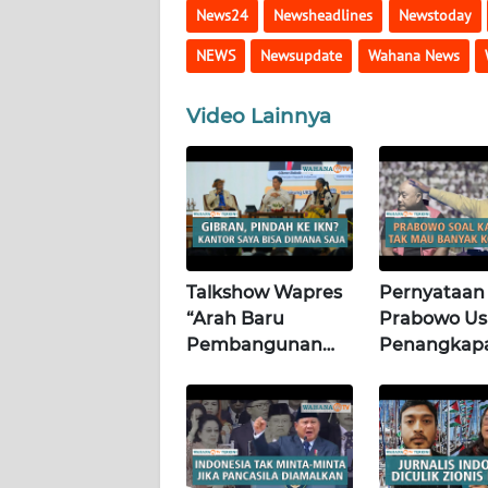
WN
News24
Newsheadlines
Newstoday
LAMPUNG
NEWS
Newsupdate
Wahana News
WN
JATENG
Video Lainnya
WN
NUSANTARA
WN
JOGJA
Talkshow Wapres
Pernyataan
“Arah Baru
Prabowo Us
WN
Pembangunan
Penangkapa
JATIM
Nasional” di
Kepala BGN
Universitas
Dadan Hind
WN
Kristen Satya
Cs | Wahan
BALI
Wacana |Wahana
Terkini
Terkini