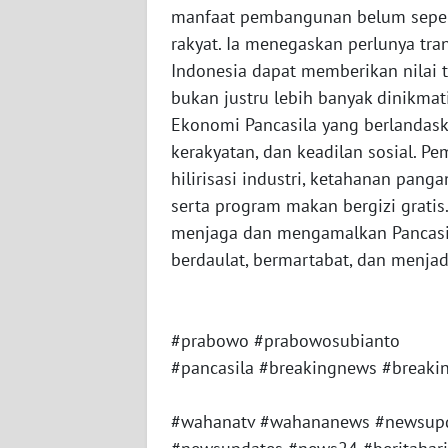
PAPUA
manfaat pembangunan belum sepenu
BARAT
rakyat. Ia menegaskan perlunya tr
Indonesia dapat memberikan nilai t
WN
bukan justru lebih banyak dinikma
RIAU
Ekonomi Pancasila yang berlandaska
kerakyatan, dan keadilan sosial. P
WN
hilirisasi industri, ketahanan pang
SERAMBI
serta program makan bergizi gratis
menjaga dan mengamalkan Pancasil
WN
JAMBI
berdaulat, bermartabat, dan menja
WN
SULTRA
#prabowo #prabowosubianto
#pancasila #breakingnews #breaki
WN
NTB
#wahanatv #wahananews #newsupd