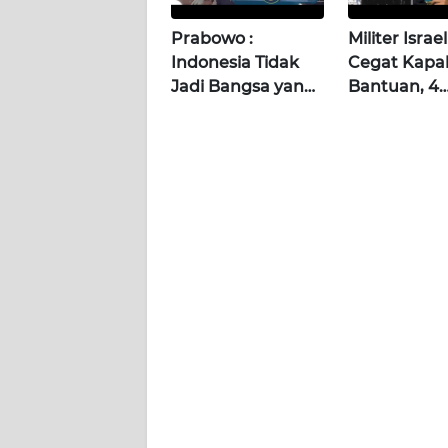
WN
KALBAR
Prabowo :
Militer Israel
Indonesia Tidak
Cegat Kapa
WN
Jadi Bangsa yang
Bantuan, 4
KALTENG
Minta minta Jika
Jurnalis dan
Amalkan
Relawan W
WN
Pancasila |
Diculik
KALTARA
Wahana Terkini
WN
KALSEL
WN
KALTIM
WN
SULSEL
WN