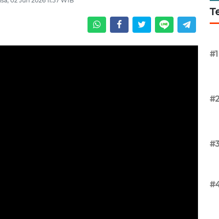
asa, 02 Jun 2026 11:57 WIB
T
#1
#
#
#