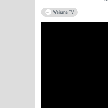
Sel
PEDOMAN
Wahana TV
MEDIA
SIBER
REDAKSI
KARIR
DISCLAIMER
Wahana
News
Regional
WN
SUMUT
WN