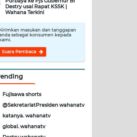
Purbaya ke Pjs Gubernur BI
5
Destry usai Rapat KSSK |
Wahana Terkini
Kirimkan masukan dan tanggapan
anda sebagai konsumen kepada
kami.
Suara Pembaca
rending
Fujisawa shorts
@SekretariatPresiden wahanatv
katanya. wahanatv
global. wahanatv