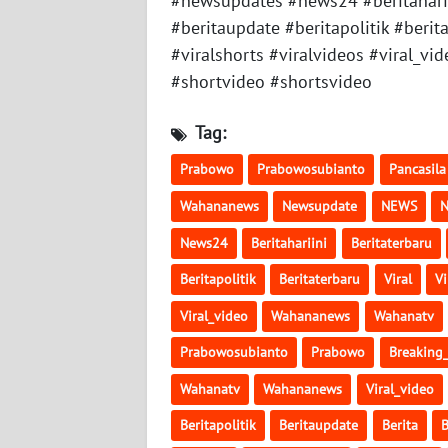
#newsupdates #news24 #beritahariini
WN
#beritaupdate #beritapolitik #berita
SULTENG
#viralshorts #viralvideos #viral
#shortvideo #shortsvideo
WN
SULBAR
Tag:
WN
Prabowo
Prabowosubianto
Pancasila
BABEL
Wahananews
Newsupdate
NEWS
N
WN
News24
Beritahariini
Beritaterbaru
SUMBAR
Beritapolitik
Beritaterbaru
Viral
V
WN
Viral_video
Wahananews
Wahanatv
SUMSEL
Prabowosubianto
Prabowo
Breaking
WN
Wahanatv
Wahananews
Viral_video
BENGKULU
Beritapolitik
Beritaupdate
Berita
B