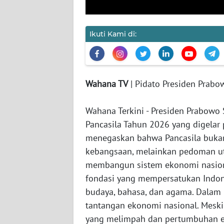
JAKARTA
Ikuti Kami di:
WN
JABAR
WN
BANTEN
Wahana TV
| Pidato Presiden Prabow
WN
Wahana Terkini - Presiden Prabowo
NTT
Pancasila Tahun 2026 yang digelar 
menegaskan bahwa Pancasila bukan
WN
kebangsaan, melainkan pedoman ut
KEPRI
membangun sistem ekonomi nasiona
fondasi yang mempersatukan Indon
WN
budaya, bahasa, dan agama. Dalam 
PAPUA
tantangan ekonomi nasional. Meski
yang melimpah dan pertumbuhan ek
WN