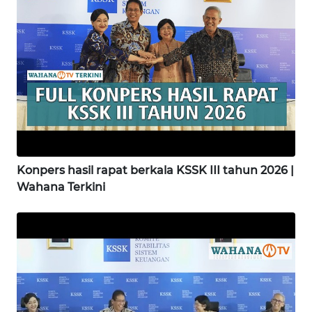
WN
LABUANBAJO
WN
BORNEO
Wahana
Media
Group
Konpers hasil rapat berkala KSSK III tahun 2026 |
Wahana Terkini
WAHANA
NEWS
WAHANA
TANI
WAHANA
ADVOKAT