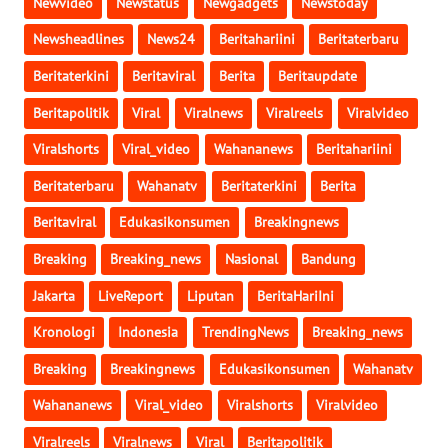
Newvideo
Newstatus
Newgadgets
Newstoday
Newsheadlines
News24
Beritahariini
Beritaterbaru
WN
NIAS
Beritaterkini
Beritaviral
Berita
Beritaupdate
Beritapolitik
Viral
Viralnews
Viralreels
Viralvideo
WN
LANGKAT
Viralshorts
Viral_video
Wahananews
Beritahariini
Beritaterbaru
Wahanatv
Beritaterkini
Berita
WN
TAPANULI
Beritaviral
Edukasikonsumen
Breakingnews
SELATAN
Breaking
Breaking_news
Nasional
Bandung
WN
Jakarta
LiveReport
Liputan
BeritaHariIni
TANJUNG
Kronologi
Indonesia
TrendingNews
Breaking_news
LESUNG
Breaking
Breakingnews
Edukasikonsumen
Wahanatv
WN
Wahananews
Viral_video
Viralshorts
Viralvideo
KARO
Viralreels
Viralnews
Viral
Beritapolitik