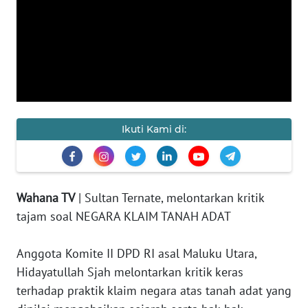
KAMI
PEDOMAN
MEDIA
SIBER
REDAKSI
Ikuti Kami di:
KARIR
DISCLAIMER
Wahana TV
| Sultan Ternate, melontarkan kritik
tajam soal NEGARA KLAIM TANAH ADAT
Wahana
News
Regional
Anggota Komite II DPD RI asal Maluku Utara,
Hidayatullah Sjah melontarkan kritik keras
WN
terhadap praktik klaim negara atas tanah adat yang
SUMUT