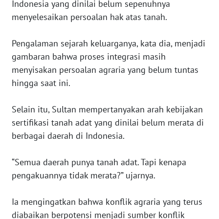
Indonesia yang dinilai belum sepenuhnya
menyelesaikan persoalan hak atas tanah.
WN
LAMPUNG
Pengalaman sejarah keluarganya, kata dia, menjadi
gambaran bahwa proses integrasi masih
WN
JATENG
menyisakan persoalan agraria yang belum tuntas
hingga saat ini.
WN
NUSANTARA
Selain itu, Sultan mempertanyakan arah kebijakan
sertifikasi tanah adat yang dinilai belum merata di
WN
berbagai daerah di Indonesia.
JOGJA
“Semua daerah punya tanah adat. Tapi kenapa
WN
pengakuannya tidak merata?” ujarnya.
JATIM
Ia mengingatkan bahwa konflik agraria yang terus
WN
BALI
diabaikan berpotensi menjadi sumber konflik