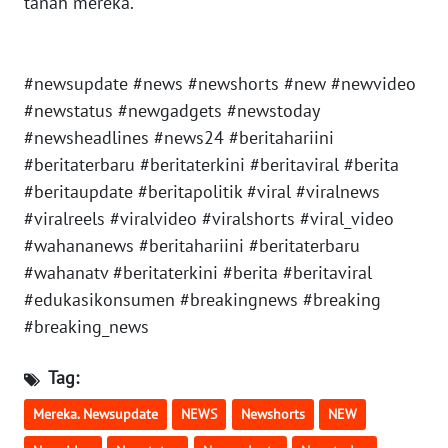
tanah mereka.
WN
GORONTALO
#newsupdate #news #newshorts #new #newvideo
WN
#newstatus #newgadgets #newstoday
SULUT
#newsheadlines #news24 #beritahariini
#beritaterbaru #beritaterkini #beritaviral #berita
WN
#beritaupdate #beritapolitik #viral #viralnews
MALUKU
#viralreels #viralvideo #viralshorts #viral_video
#wahananews #beritahariini #beritaterbaru
WN
#wahanatv #beritaterkini #berita #beritaviral
MALUT
#edukasikonsumen #breakingnews #breaking
#breaking_news
WN
DAIRI
Tag:
WN
Mereka. Newsupdate
NEWS
Newshorts
NEW
DANAU
TOBA