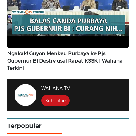
WAHANA
INFRASTRUKTUR
WAHANA
KONSUMEN
Ngakak! Guyon Menkeu Purbaya ke Pjs
WAHANA
Gubernur BI Destry usai Rapat KSSK | Wahana
LISTRIK
Terkini
WAHANA
WAHANA TV
TRAVEL
Subscribe
WAHANA
TV
Terpopuler
WAHANANEWS
ID