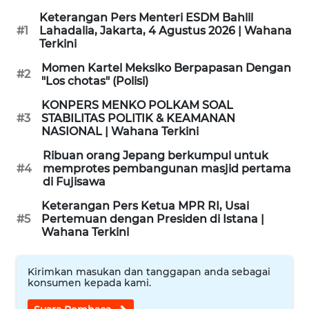
Keterangan Pers Menteri ESDM Bahlil
WAHANANEWS
#1
Lahadalia, Jakarta, 4 Agustus 2026 | Wahana
CO ID
Terkini
Momen Kartel Meksiko Berpapasan Dengan
#2
WAHANANEWS
"Los chotas" (Polisi)
NET
KONPERS MENKO POLKAM SOAL
#3
STABILITAS POLITIK & KEAMANAN
WAHANA
NASIONAL | Wahana Terkini
SPORT
Ribuan orang Jepang berkumpul untuk
#4
memprotes pembangunan masjid pertama
di Fujisawa
WAHANA
UMKM
Keterangan Pers Ketua MPR RI, Usai
#5
Pertemuan dengan Presiden di Istana |
Wahana Terkini
WAHANA
SELEB
Kirimkan masukan dan tanggapan anda sebagai
konsumen kepada kami.
WAHANA
PERSONA