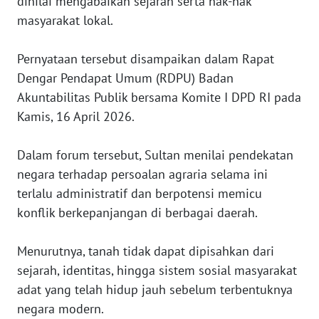
dinilai mengabaikan sejarah serta hak-hak
masyarakat lokal.
WN
JAKARTA
Pernyataan tersebut disampaikan dalam Rapat
WN
Dengar Pendapat Umum (RDPU) Badan
JABAR
Akuntabilitas Publik bersama Komite I DPD RI pada
Kamis, 16 April 2026.
WN
BANTEN
Dalam forum tersebut, Sultan menilai pendekatan
negara terhadap persoalan agraria selama ini
WN
terlalu administratif dan berpotensi memicu
NTT
konflik berkepanjangan di berbagai daerah.
WN
KEPRI
Menurutnya, tanah tidak dapat dipisahkan dari
sejarah, identitas, hingga sistem sosial masyarakat
WN
adat yang telah hidup jauh sebelum terbentuknya
PAPUA
negara modern.