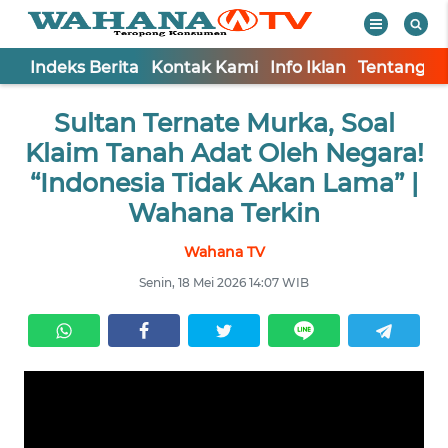
Indeks Berita
Kontak Kami
Info Iklan
Tentang K
WAHANA
Tutup
Sultan Ternate Murka, Soal
TV
Klaim Tanah Adat Oleh Negara!
Informasi
“Indonesia Tidak Akan Lama” |
Wahana Terkin
INDEKS
BERITA
Wahana TV
Senin, 18 Mei 2026 14:07 WIB
KONTAK
KAMI
INFO
IKLAN
TENTANG