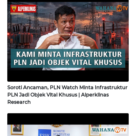
WN
MADURA
WN
SURABAYA
WN
NATUNA
WN
Soroti Ancaman, PLN Watch Minta Infrastruktur
BINTAN
PLN Jadi Objek Vital Khusus | Alperklinas
Research
WN
MANDALIKA
WN
LIKUPANG