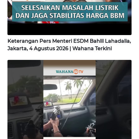
WN
KARAWANG
WN
Keterangan Pers Menteri ESDM Bahlil Lahadalia,
BEKASI
Jakarta, 4 Agustus 2026 | Wahana Terkini
WN
BOGOR
WN
DEPOK
WN
TAPANULI
UTARA
WN