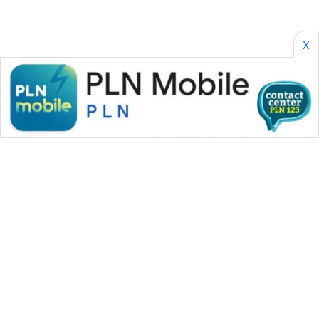
FISUELRI
ID
X
ENERGI
NEWS
CILEUNGSI
NEWS
BERKAT
NEWS
BERAMPU
NEWS
ANUGERAH
NEWS
WAHANA MEDIA GROUP