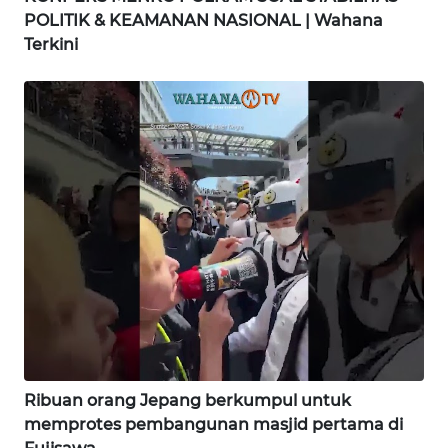
POLITIK & KEAMANAN NASIONAL | Wahana
WN
Terkini
BINJAI
WN
CIREBON
WN
INDRAMAYU
WN
KUNINGAN
WN
MAJALENGKA
Ribuan orang Jepang berkumpul untuk
WN
memprotes pembangunan masjid pertama di
SUBANG