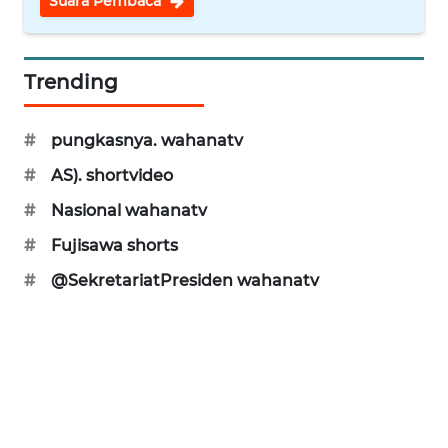
Suara Pembaca
WAHANA
OTOMOTIF
Trending
WAHANA
HEALTH
#
pungkasnya. wahanatv
#
AS). shortvideo
WAHANA
DESA
#
Nasional wahanatv
WISATA
#
Fujisawa shorts
#
@SekretariatPresiden wahanatv
LAPAK
WAHANA
Wahana
Network
KONSUMEN
LISTRIK