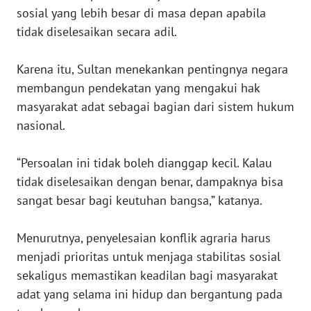
sosial yang lebih besar di masa depan apabila
WN
tidak diselesaikan secara adil.
KALBAR
Karena itu, Sultan menekankan pentingnya negara
WN
membangun pendekatan yang mengakui hak
KALTENG
masyarakat adat sebagai bagian dari sistem hukum
nasional.
WN
KALTARA
“Persoalan ini tidak boleh dianggap kecil. Kalau
WN
tidak diselesaikan dengan benar, dampaknya bisa
KALSEL
sangat besar bagi keutuhan bangsa,” katanya.
WN
Menurutnya, penyelesaian konflik agraria harus
KALTIM
menjadi prioritas untuk menjaga stabilitas sosial
sekaligus memastikan keadilan bagi masyarakat
WN
adat yang selama ini hidup dan bergantung pada
SULSEL