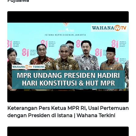
Fujisawa
WN
SUKABUMI
WN
PURWAKARTA
WN
PRIANGAN
TIMUR
WN
SEMARANG
WN
Keterangan Pers Ketua MPR RI, Usai Pertemuan
SOLO
dengan Presiden di Istana | Wahana Terkini
WN
BOROBUDUR