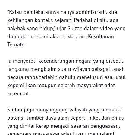
WN
“Kalau pendekatannya hanya administratif, kita
PAPUA
kehilangan konteks sejarah. Padahal di situ ada
BARAT
hak-hak yang hidup,” ujar Sultan dalam video yang
diunggah melalui akun Instagram Kesultanan
WN
RIAU
Ternate.
WN
Ia menyoroti kecenderungan negara yang disebut
SERAMBI
langsung mengklaim suatu wilayah sebagai tanah
negara tanpa terlebih dahulu menelusuri asal-usul
WN
kepemilikan maupun sejarah masyarakat adat
JAMBI
setempat.
WN
Sultan juga menyinggung wilayah yang memiliki
SULTRA
potensi sumber daya alam seperti nikel dan emas
yang dinilai kerap menjadi sasaran penguasaan,
WN
NTB
sementara masyarakat adat justru mengalami