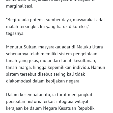
marginalisasi.
WN
SULTENG
“Begitu ada potensi sumber daya, masyarakat adat
malah tersingkir. Ini yang harus dikoreksi,”
WN
tegasnya.
SULBAR
Menurut Sultan, masyarakat adat di Maluku Utara
WN
sebenarnya telah memiliki sistem pengelolaan
BABEL
tanah yang jelas, mulai dari tanah kesultanan,
tanah marga, hingga kepemilikan individu. Namun
WN
SUMBAR
sistem tersebut disebut sering kali tidak
diakomodasi dalam kebijakan negara.
WN
SUMSEL
Dalam kesempatan itu, ia turut mengangkat
persoalan historis terkait integrasi wilayah
WN
kerajaan ke dalam Negara Kesatuan Republik
BENGKULU