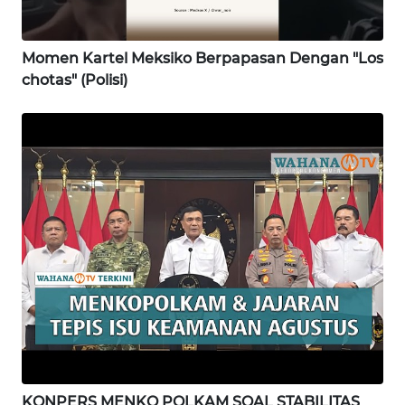
SAMOSIR
Momen Kartel Meksiko Berpapasan Dengan "Los
WN
chotas" (Polisi)
PADANG
LAWAS
WN
SUMEDANG
WN
CIANJUR
WN
KEPULAUAN
SERIBU
WN
TANGERANG
KONPERS MENKO POLKAM SOAL STABILITAS