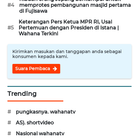
#4
memprotes pembangunan masjid pertama
di Fujisawa
WN
Keterangan Pers Ketua MPR RI, Usai
KARAWANG
#5
Pertemuan dengan Presiden di Istana |
Wahana Terkini
WN
BEKASI
Kirimkan masukan dan tanggapan anda sebagai
konsumen kepada kami.
WN
BOGOR
Suara Pembaca
WN
DEPOK
Trending
WN
#
pungkasnya. wahanatv
TAPANULI
UTARA
#
AS). shortvideo
#
Nasional wahanatv
WN