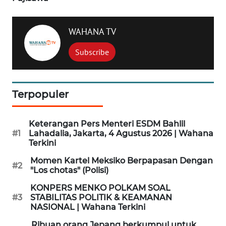
WN
SIMALUNGUN
WAHANA TV
WN
Subscribe
LABUHANBATU
WN
TAPANULI
Terpopuler
TENGAH
Keterangan Pers Menteri ESDM Bahlil
WN DELI
#1
Lahadalia, Jakarta, 4 Agustus 2026 | Wahana
SERDANG
Terkini
Momen Kartel Meksiko Berpapasan Dengan
#2
WN
"Los chotas" (Polisi)
TEBING
KONPERS MENKO POLKAM SOAL
TINGGI
#3
STABILITAS POLITIK & KEAMANAN
NASIONAL | Wahana Terkini
WN
Ribuan orang Jepang berkumpul untuk
PAKPAK