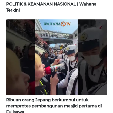
POLITIK & KEAMANAN NASIONAL | Wahana
Terkini
WN
NIAS
WN
LANGKAT
WN
TAPANULI
SELATAN
WN
TANJUNG
LESUNG
WN
Ribuan orang Jepang berkumpul untuk
KARO
memprotes pembangunan masjid pertama di
Fujisawa