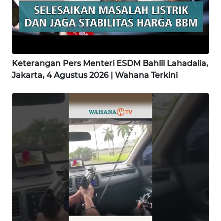
WN
KALBAR
WN
Keterangan Pers Menteri ESDM Bahlil Lahadalia,
KALTENG
Jakarta, 4 Agustus 2026 | Wahana Terkini
WN
KALTARA
WN
KALSEL
WN
KALTIM
WN
SULSEL