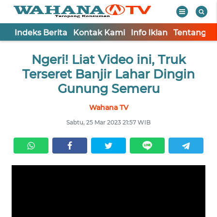
Indeks Berita
Kontak Kami
Info Iklan
Tentang K
WAHANA
Tutup
Ngeri! Liat Video ini, Truk
TV
Terseret Banjir Lahar Dingin
Informasi
Gunung Semeru
INDEKS
Wahana TV
BERITA
Sabtu, 25 Mar 2023 21:57 WIB
KONTAK
KAMI
INFO
IKLAN
TENTANG