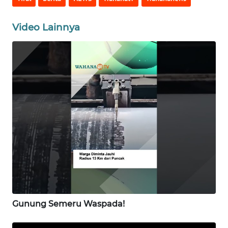
WN
Video Lainnya
JAKARTA
WN
JABAR
WN
BANTEN
WN
NTT
WN
KEPRI
Gunung Semeru Waspada!
WN
PAPUA