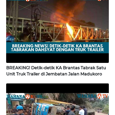
WN
SULTENG
WN
SULBAR
WN
BABEL
BREAKING! Detik-detik KA Brantas Tabrak Satu
WN
SUMBAR
Unit Truk Trailer di Jembatan Jalan Madukoro
WN
SUMSEL
WN
BENGKULU