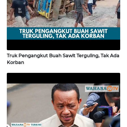
WN
LAMPUNG
WN
JATENG
WN
Truk Pengangkut Buah Sawit Terguling, Tak Ada
NUSANTARA
Korban
WN
JOGJA
WN
JATIM
WN
BALI