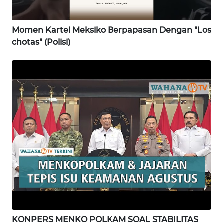
WN
GORONTALO
Momen Kartel Meksiko Berpapasan Dengan "Los
chotas" (Polisi)
WN
SULUT
WN
MALUKU
WN
MALUT
WN
DAIRI
WN
DANAU
KONPERS MENKO POLKAM SOAL STABILITAS
TOBA