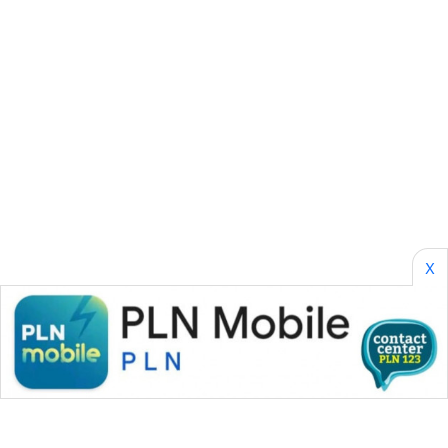
WN
LABUANBAJO
WN
BORNEO
Wahana
Media
Group
X
WAHANA
NEWS
WAHANA
TANI
WAHANA
ADVOKAT