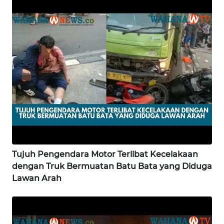
WN
PAPUA
BARAT
WN
RIAU
WN
SERAMBI
WN
JAMBI
Tujuh Pengendara Motor Terlibat Kecelakaan
dengan Truk Bermuatan Batu Bata yang Diduga
WN
Lawan Arah
SULTRA
WN
NTB