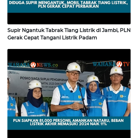
WN
KALBAR
Supir Ngantuk Tabrak Tiang Listrik di Jambi, PLN
WN
Gerak Cepat Tangani Listrik Padam
KALTENG
WN
KALTARA
WN
KALSEL
WN
KALTIM
WN
SULSEL