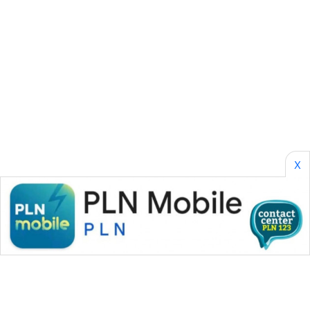
WN
LABUANBAJO
WN
BORNEO
Wahana
Media
Group
X
WAHANA
NEWS
WAHANA
TANI
WAHANA
ADVOKAT