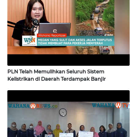
WN
SULTENG
WN
SULBAR
WN
BABEL
PLN Telah Memulihkan Seluruh Sistem
Kelistrikan di Daerah Terdampak Banjir
WN
SUMBAR
WN
SUMSEL
WN
BENGKULU