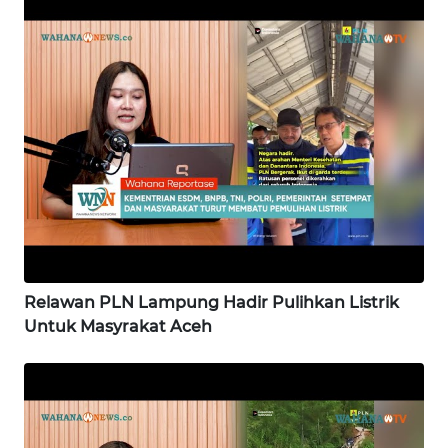
WN
PAPUA
BARAT
WN
RIAU
WN
SERAMBI
WN
JAMBI
Relawan PLN Lampung Hadir Pulihkan Listrik
Untuk Masyrakat Aceh
WN
SULTRA
WN
NTB