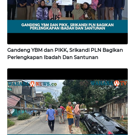
WN
LAMPUNG
WN
JATENG
Gandeng YBM dan PIKK, Srikandi PLN Bagikan
WN
Perlengkapan Ibadah Dan Santunan
NUSANTARA
WN
JOGJA
WN
JATIM
WN
BALI