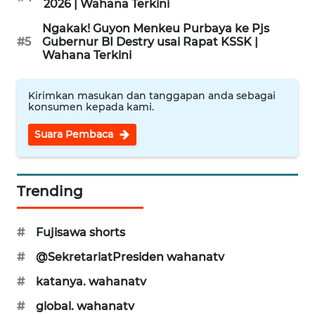
2026 | Wahana Terkini
Ngakak! Guyon Menkeu Purbaya ke Pjs
WN
#5
Gubernur BI Destry usai Rapat KSSK |
KARAWANG
Wahana Terkini
WN
Kirimkan masukan dan tanggapan anda sebagai
BEKASI
konsumen kepada kami.
Suara Pembaca
WN
BOGOR
Trending
WN
DEPOK
#
Fujisawa shorts
WN
#
@SekretariatPresiden wahanatv
TAPANULI
UTARA
#
katanya. wahanatv
#
global. wahanatv
WN