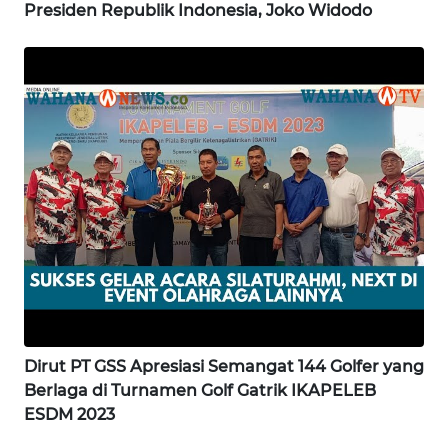
Presiden Republik Indonesia, Joko Widodo
WN
NIAS
WN
LANGKAT
WN
TAPANULI
SELATAN
WN
TANJUNG
LESUNG
Dirut PT GSS Apresiasi Semangat 144 Golfer yang
WN
Berlaga di Turnamen Golf Gatrik IKAPELEB
KARO
ESDM 2023