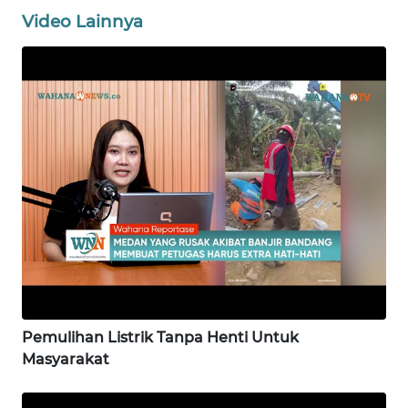
Video Lainnya
WN
JAKARTA
WN
JABAR
WN
BANTEN
WN
NTT
WN
KEPRI
Pemulihan Listrik Tanpa Henti Untuk
Masyarakat
WN
PAPUA