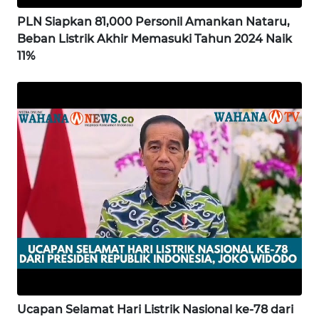
PLN Siapkan 81,000 Personil Amankan Nataru,
WN
GORONTALO
Beban Listrik Akhir Memasuki Tahun 2024 Naik
11%
WN
SULUT
WN
MALUKU
WN
MALUT
WN
DAIRI
WN
DANAU
Ucapan Selamat Hari Listrik Nasional ke-78 dari
TOBA