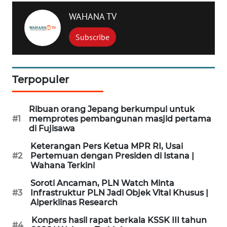
WN
WAHANA TV
SIMALUNGUN
Subscribe
WN
LABUHANBATU
Terpopuler
WN
TAPANULI
TENGAH
Ribuan orang Jepang berkumpul untuk
#1
memprotes pembangunan masjid pertama
di Fujisawa
WN DELI
SERDANG
Keterangan Pers Ketua MPR RI, Usai
#2
Pertemuan dengan Presiden di Istana |
Wahana Terkini
WN
TEBING
Soroti Ancaman, PLN Watch Minta
TINGGI
#3
Infrastruktur PLN Jadi Objek Vital Khusus |
Alperklinas Research
WN
Konpers hasil rapat berkala KSSK III tahun
#4
PAKPAK