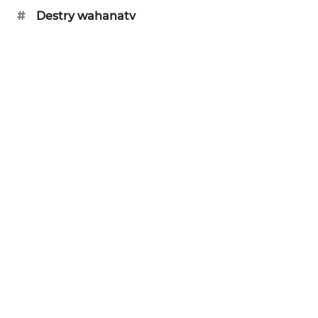
SAMOSIR
#
Destry wahanatv
WN
PADANG
LAWAS
WN
SUMEDANG
WN
CIANJUR
WN
KEPULAUAN
SERIBU
WN
TANGERANG