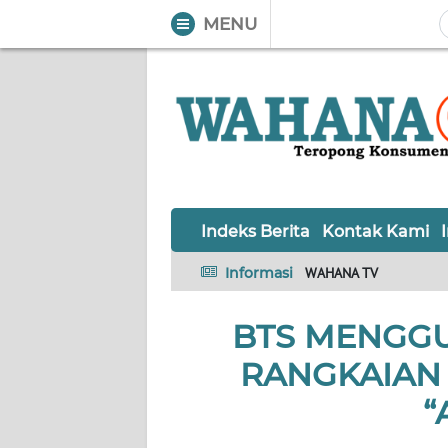
MENU
WAHANA
Tutup
TV
Informasi
INDEKS
BERITA
Indeks Berita
Kontak Kami
KONTAK
Informasi
WAHANA TV
KAMI
BTS MENGGU
INFO
IKLAN
RANGKAIAN
TENTANG
“
KAMI