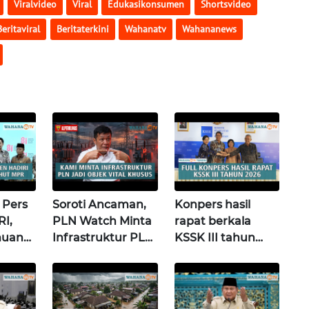
Viralvideo
Viral
Edukasikonsumen
Shortsvideo
Beritaviral
Beritaterkini
Wahanatv
Wahananews
 Pers
Soroti Ancaman,
Konpers hasil
I,
PLN Watch Minta
rapat berkala
muan
Infrastruktur PLN
KSSK III tahun
siden
Jadi Objek Vital
2026 | Wahana
 Wahana
Khusus |
Terkini
Alperklinas
Research