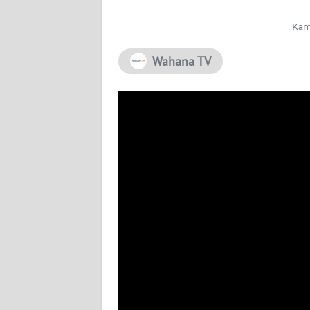
PEDOMAN
Kami
MEDIA
SIBER
Wahana TV
REDAKSI
KARIR
DISCLAIMER
Wahana
News
Regional
WN
SUMUT
WN