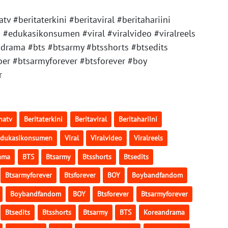
#beritaterkini #beritaviral #beritahariini
o #edukasikonsumen #viral #viralvideo #viralreels
drama #bts #btsarmy #btsshorts #btsedits
ber #btsarmyforever #btsforever #boy
r
natv
Beritaterkini
Beritaviral
Beritahariini
dukasikonsumen
Viral
Viralvideo
Viralreels
ama
BTS
Btsarmy
Btsshorts
Btsedits
Btsarmyforever
Btsforever
BOY
Boybandfandom
Boybandfandom
BOY
Btsforever
Btsarmyforever
Btsedits
Btsshorts
Btsarmy
BTS
Koreandrama