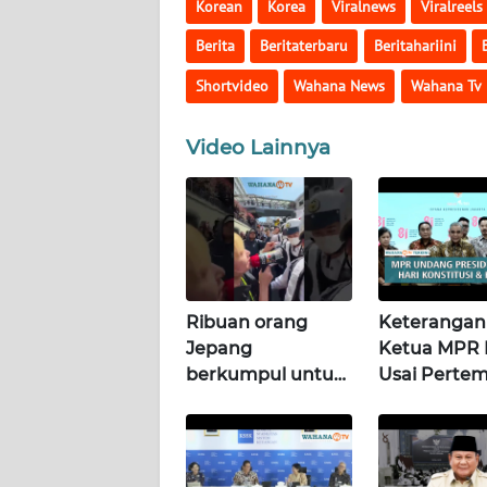
WN
Korean
Korea
Viralnews
Viralreels
LAMPUNG
Berita
Beritaterbaru
Beritahariini
WN
Shortvideo
Wahana News
Wahana Tv
JATENG
Video Lainnya
WN
NUSANTARA
WN
JOGJA
Ribuan orang
Keterangan
WN
Jepang
Ketua MPR R
JATIM
berkumpul untuk
Usai Perte
memprotes
dengan Pre
WN
pembangunan
di Istana |
BALI
masjid pertama di
Terkini
Fujisawa