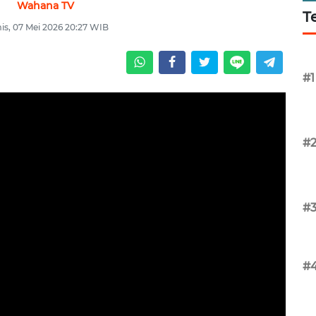
Wahana TV
T
s, 07 Mei 2026 20:27 WIB
#1
#
#
#