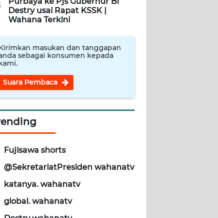
Purbaya ke Pjs Gubernur BI
5
Destry usai Rapat KSSK |
Wahana Terkini
Kirimkan masukan dan tanggapan
anda sebagai konsumen kepada
kami.
Suara Pembaca
rending
Fujisawa shorts
@SekretariatPresiden wahanatv
katanya. wahanatv
global. wahanatv