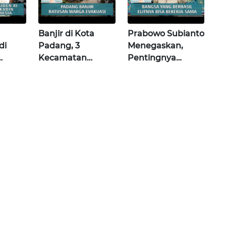
Banjir di Kota
Prabowo Subianto
di
Padang, 3
Menegaskan,
Kecamatan
Pentingnya
Terdampak,
Kerjasaama Antar
Ratusan Warga di
Elit |Wahana
ruh
Evakuasi Wahana
Terkini
Terkini
ini