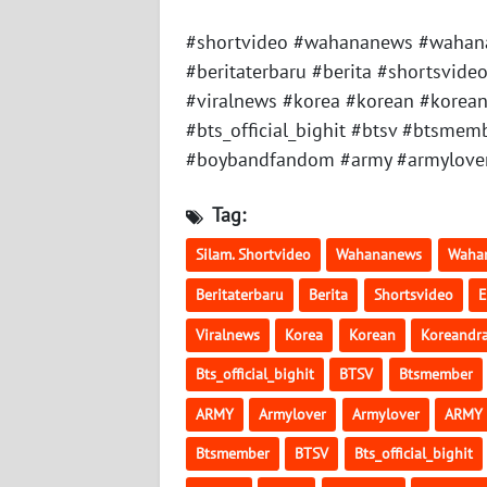
WN
SULTENG
#shortvideo #wahananews #wahanatv 
#beritaterbaru #berita #shortsvide
WN
#viralnews #korea #korean #korean
SULBAR
#bts_official_bighit #btsv #btsmem
#boybandfandom #army #armylove
WN
BABEL
Tag:
WN
Silam. Shortvideo
Wahananews
Waha
SUMBAR
Beritaterbaru
Berita
Shortsvideo
E
WN
Viralnews
Korea
Korean
Koreandr
SUMSEL
Bts_official_bighit
BTSV
Btsmember
WN
ARMY
Armylover
Armylover
ARMY
BENGKULU
Btsmember
BTSV
Bts_official_bighit