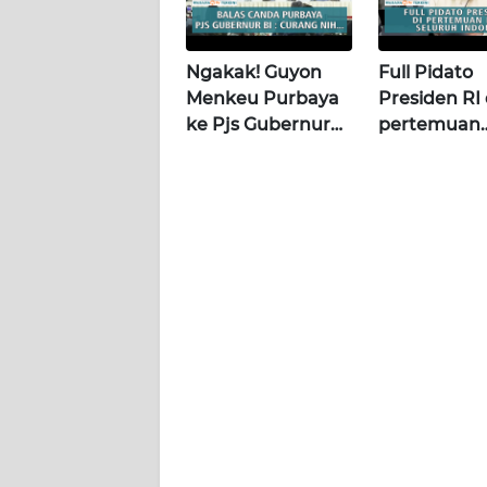
WN
KALBAR
Ngakak! Guyon
Full Pidato
WN
Menkeu Purbaya
Presiden RI 
KALTENG
ke Pjs Gubernur
pertemuan
BI Destry usai
dengan
WN
Rapat KSSK |
Pengusaha
KALTARA
Wahana Terkini
KADIN Selu
Indonesia |
WN
Wahana Terk
KALSEL
WN
KALTIM
WN
SULSEL
WN