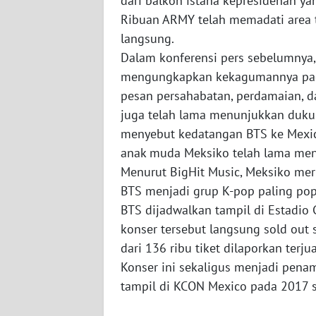
dari balkon istana kepresidenan ya
PAPUA
Ribuan ARMY telah memadati area t
BARAT
langsung.
Dalam konferensi pers sebelumnya,
WN
mengungkapkan kekagumannya pada
RIAU
pesan persahabatan, perdamaian, da
juga telah lama menunjukkan dukun
WN
SERAMBI
menyebut kedatangan BTS ke Mexic
anak muda Meksiko telah lama men
WN
Menurut BigHit Music, Meksiko mer
JAMBI
BTS menjadi grup K-pop paling popu
BTS dijadwalkan tampil di Estadio 
WN
konser tersebut langsung sold out s
SULTRA
dari 136 ribu tiket dilaporkan terj
Konser ini sekaligus menjadi penam
WN
tampil di KCON Mexico pada 2017 s
NTB