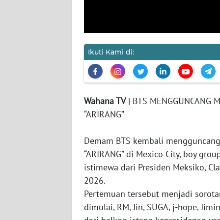
JAKARTA
WN
JABAR
Ikuti Kami di:
WN
BANTEN
Wahana TV
| BTS MENGGUNCANG ME
WN
“ARIRANG”
NTT
Demam BTS kembali mengguncang Me
WN
“ARIRANG” di Mexico City, boy gro
KEPRI
istimewa dari Presiden Meksiko, Cl
2026.
WN
PAPUA
Pertemuan tersebut menjadi sorotan
dimulai, RM, Jin, SUGA, j-hope, Ji
WN