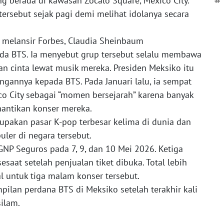
ng berada di kawasan Zócalo Square, Mexico City.
#
ersebut sejak pagi demi melihat idolanya secara
 melansir Forbes, Claudia Sheinbaum
 BTS. Ia menyebut grup tersebut selalu membawa
n cinta lewat musik mereka. Presiden Meksiko itu
gannya kepada BTS. Pada Januari lalu, ia sempat
o City sebagai “momen bersejarah” karena banyak
antikan konser mereka.
upakan pasar K-pop terbesar kelima di dunia dan
ler di negara tersebut.
GNP Seguros pada 7, 9, dan 10 Mei 2026. Ketiga
esaat setelah penjualan tiket dibuka. Total lebih
ual untuk tiga malam konser tersebut.
pilan perdana BTS di Meksiko setelah terakhir kali
ilam.