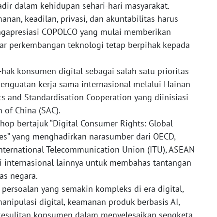
dir dalam kehidupan sehari-hari masyarakat.
anan, keadilan, privasi, dan akuntabilitas harus
ngapresiasi COPOLCO yang mulai memberikan
agar perkembangan teknologi tetap berpihak kepada
ak konsumen digital sebagai salah satu prioritas
nguatan kerja sama internasional melalui Hainan
ts and Standardisation Cooperation yang diinisiasi
 of China (SAC).
p bertajuk “Digital Consumer Rights: Global
ties” yang menghadirkan narasumber dari OECD,
International Telecommunication Union (ITU), ASEAN
si internasional lainnya untuk membahas tantangan
as negara.
persoalan yang semakin kompleks di era digital,
manipulasi digital, keamanan produk berbasis AI,
 kesulitan konsumen dalam menyelesaikan sengketa