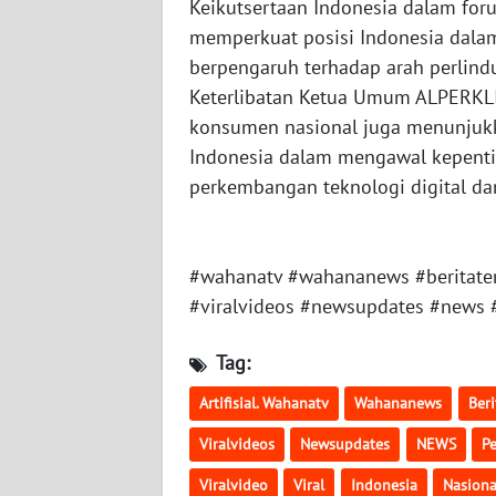
WN
Keikutsertaan Indonesia dalam foru
KALBAR
memperkuat posisi Indonesia dala
berpengaruh terhadap arah perlin
WN
Keterlibatan Ketua Umum ALPERKLI
KALTENG
konsumen nasional juga menunjukk
Indonesia dalam mengawal kepenti
WN
perkembangan teknologi digital dan 
KALTARA
WN
KALSEL
#wahanatv #wahananews #beritaterba
#viralvideos #newsupdates #news
WN
KALTIM
Tag:
Artifisial. Wahanatv
Wahananews
Beri
WN
SULSEL
Viralvideos
Newsupdates
NEWS
P
Viralvideo
Viral
Indonesia
Nasiona
WN