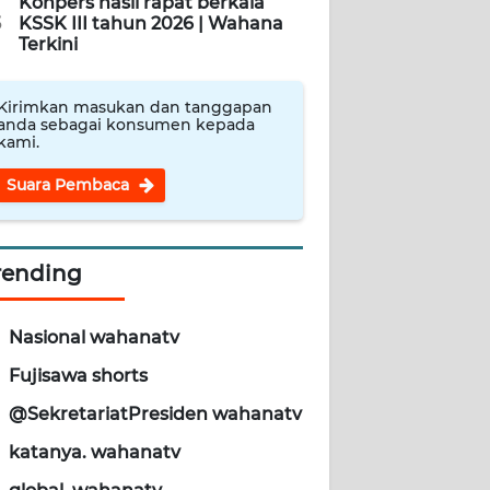
Konpers hasil rapat berkala
5
KSSK III tahun 2026 | Wahana
Terkini
Kirimkan masukan dan tanggapan
anda sebagai konsumen kepada
kami.
Suara Pembaca
rending
Nasional wahanatv
Fujisawa shorts
@SekretariatPresiden wahanatv
katanya. wahanatv