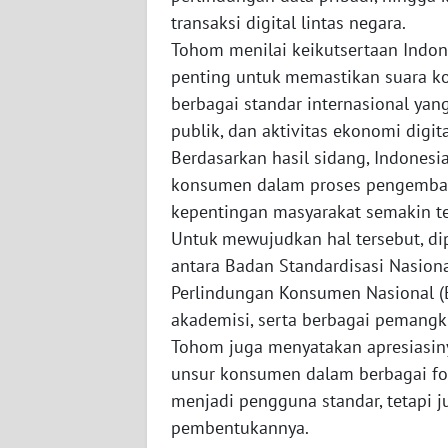
WN
transaksi digital lintas negara.
LAMPUNG
Tohom menilai keikutsertaan Indo
penting untuk memastikan suara k
WN
JATENG
berbagai standar internasional ya
publik, dan aktivitas ekonomi digit
WN
Berdasarkan hasil sidang, Indones
NUSANTARA
konsumen dalam proses pengembang
kepentingan masyarakat semakin te
WN
Untuk mewujudkan hal tersebut, di
JOGJA
antara Badan Standardisasi Nasion
Perlindungan Konsumen Nasional (
WN
akademisi, serta berbagai pemangk
JATIM
Tohom juga menyatakan apresiasin
unsur konsumen dalam berbagai for
WN
BALI
menjadi pengguna standar, tetapi j
pembentukannya.