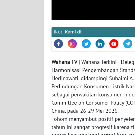
JAKARTA
WN
JABAR
Ikuti Kami di:
WN
BANTEN
Wahana TV
| Wahana Terkini - Deleg
WN
Harmonisasi Pengembangan Standar 
NTT
Herlinawati, didampingi Suhaimi A
Perlindungan Konsumen Listrik Na
WN
sebagai perwakilan konsumen Indo
KEPRI
Committee on Consumer Policy (COP
China, pada 26-29 Mei 2026.
WN
PAPUA
Tohom menyambut positif penyele
tahun ini sangat progresif karen
WN