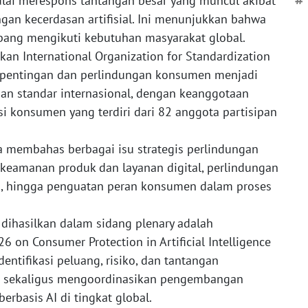
mulai merespons tantangan besar yang muncul akibat
#
gan kecerdasan artifisial. Ini menunjukkan bahwa
mbang mengikuti kebutuhan masyarakat global.
n International Organization for Standardization
epentingan dan perlindungan konsumen menjadi
n standar internasional, dengan keanggotaan
i konsumen yang terdiri dari 82 anggota partisipan
ta membahas berbagai isu strategis perlindungan
i keamanan produk dan layanan digital, perlindungan
tma, hingga penguatan peran konsumen dalam proses
 dihasilkan dalam sidang plenary adalah
on Consumer Protection in Artificial Intelligence
entifikasi peluang, risiko, dan tantangan
 sekaligus mengoordinasikan pengembangan
rbasis AI di tingkat global.