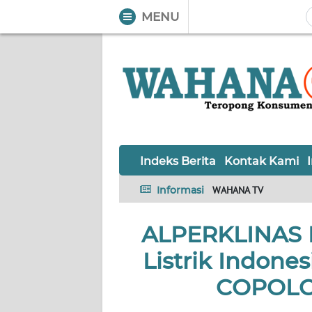
MENU
WAHANA
Tutup
TV
Informasi
INDEKS
BERITA
Indeks Berita
Kontak Kami
KONTAK
Informasi
WAHANA TV
KAMI
ALPERKLINAS 
INFO
IKLAN
Listrik Indone
TENTANG
COPOLCO
KAMI