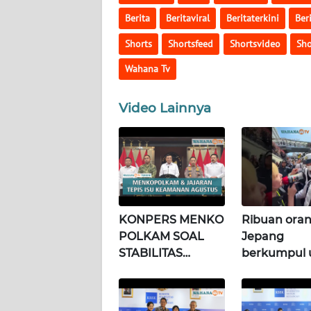
GORONTALO
Berita
Beritaviral
Beritaterkini
Ber
Shorts
Shortsfeed
Shortsvideo
Sho
WN
SULUT
Wahana Tv
WN
Video Lainnya
MALUKU
WN
MALUT
WN
DAIRI
KONPERS MENKO
Ribuan ora
POLKAM SOAL
Jepang
STABILITAS
berkumpul 
WN
DANAU
POLITIK &
memprotes
TOBA
KEAMANAN
pembangu
NASIONAL |
masjid pert