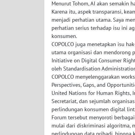
WN
Menurut Tohom, AI akan semakin ha
SULTENG
Karena itu, aspek transparansi, keam
menjadi perhatian utama. Saya me
WN
perhatian serius terhadap isu ini 
SULBAR
konsumen.
COPOLCO juga menetapkan isu hak-h
WN
utama organisasi dan mendorong pe
BABEL
Initiative on Digital Consumer Righ
oleh Standardisation Administration
WN
SUMBAR
COPOLCO menyelenggarakan worksho
Perspectives, Gaps, and Opportuni
WN
United Nations for Human Rights, 
SUMSEL
Secretariat, dan sejumlah organisa
perlindungan konsumen digital lint
WN
Forum tersebut menyoroti berbagai 
BENGKULU
mulai dari diskriminasi algoritma, 
perlindungan data pribadi, hingga