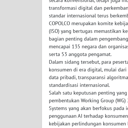
secara konvensional, tetapi juga 
PAPUA
transformasi digital dan perkemban
BARAT
standar internasional terus berke
COPOLCO merupakan komite kebijaka
WN
(ISO) yang bertugas memastikan k
RIAU
bagian penting dalam pengembanga
mencapai 135 negara dan organisas
WN
SERAMBI
serta 53 anggota pengamat.
Dalam sidang tersebut, para peser
WN
konsumen di era digital, mulai dar
JAMBI
data pribadi, transparansi algori
standardisasi internasional.
WN
Salah satu keputusan penting yang
SULTRA
pembentukan Working Group (WG) 26 
Systems yang akan berfokus pada id
WN
penggunaan AI terhadap konsumen
NTB
kebijakan perlindungan konsumen be