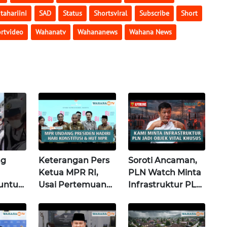
itahariini
SAD
Status
Shortsviral
Subscribe
Short
rtvideo
Wahanatv
Wahananews
Wahana News
ng
Keterangan Pers
Soroti Ancaman,
Ketua MPR RI,
PLN Watch Minta
untuk
Usai Pertemuan
Infrastruktur PLN
dengan Presiden
Jadi Objek Vital
nan
di Istana | Wahana
Khusus |
ama di
Terkini
Alperklinas