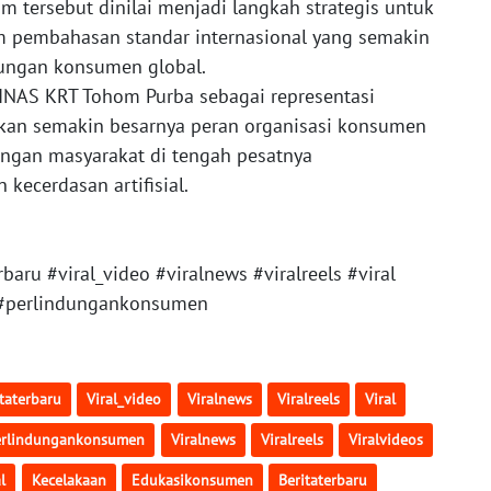
m tersebut dinilai menjadi langkah strategis untuk
m pembahasan standar internasional yang semakin
dungan konsumen global.
NAS KRT Tohom Purba sebagai representasi
an semakin besarnya peran organisasi konsumen
ngan masyarakat di tengah pesatnya
kecerdasan artifisial.
ru #viral_video #viralnews #viralreels #viral
 #perlindungankonsumen
taterbaru
Viral_video
Viralnews
Viralreels
Viral
erlindungankonsumen
Viralnews
Viralreels
Viralvideos
l
Kecelakaan
Edukasikonsumen
Beritaterbaru