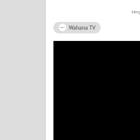
PEDOMAN
Ming
MEDIA
SIBER
Wahana TV
REDAKSI
KARIR
DISCLAIMER
Wahana
News
Regional
WN
SUMUT
WN