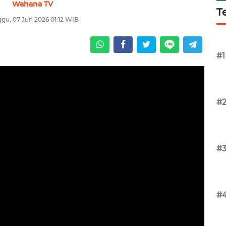
Wahana TV
T
gu, 07 Jun 2026 01:12 WIB
#1
#
#
#