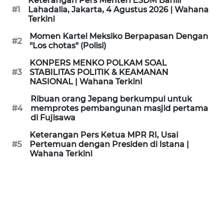
Keterangan Pers Menteri ESDM Bahlil
KAMI
#1
Lahadalia, Jakarta, 4 Agustus 2026 | Wahana
Terkini
PEDOMAN
Momen Kartel Meksiko Berpapasan Dengan
#2
MEDIA
"Los chotas" (Polisi)
SIBER
KONPERS MENKO POLKAM SOAL
#3
STABILITAS POLITIK & KEAMANAN
REDAKSI
NASIONAL | Wahana Terkini
Ribuan orang Jepang berkumpul untuk
KARIR
#4
memprotes pembangunan masjid pertama
di Fujisawa
DISCLAIMER
Keterangan Pers Ketua MPR RI, Usai
#5
Pertemuan dengan Presiden di Istana |
Wahana Terkini
Wahana
News
Regional
WN
SUMUT