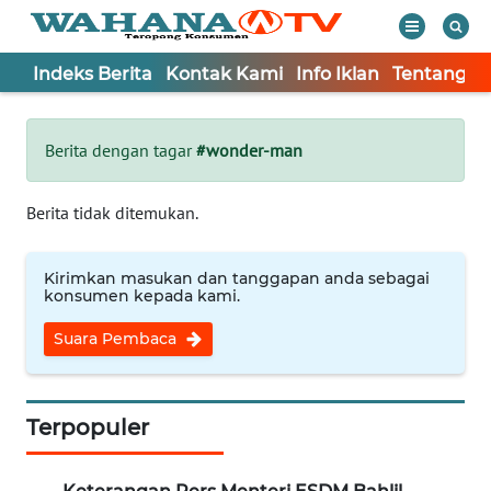
Indeks Berita
Kontak Kami
Info Iklan
Tentang K
WAHANA
Tutup
TV
Berita dengan tagar
#wonder-man
Informasi
Berita tidak ditemukan.
INDEKS
BERITA
Kirimkan masukan dan tanggapan anda sebagai
konsumen kepada kami.
KONTAK
Suara Pembaca
KAMI
INFO
IKLAN
Terpopuler
TENTANG