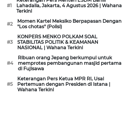
Keterangan Pers Menteri ESDM Bahlil
KAMI
#1
Lahadalia, Jakarta, 4 Agustus 2026 | Wahana
Terkini
PEDOMAN
Momen Kartel Meksiko Berpapasan Dengan
#2
MEDIA
"Los chotas" (Polisi)
SIBER
KONPERS MENKO POLKAM SOAL
#3
STABILITAS POLITIK & KEAMANAN
REDAKSI
NASIONAL | Wahana Terkini
Ribuan orang Jepang berkumpul untuk
KARIR
#4
memprotes pembangunan masjid pertama
di Fujisawa
DISCLAIMER
Keterangan Pers Ketua MPR RI, Usai
#5
Pertemuan dengan Presiden di Istana |
Wahana Terkini
Wahana
News
Regional
WN
SUMUT