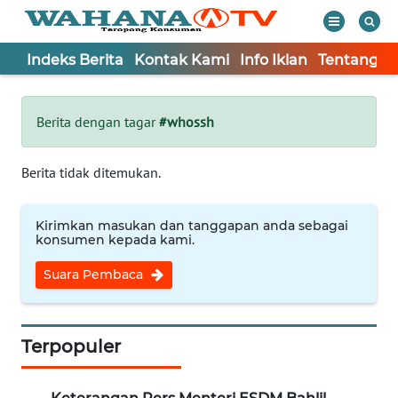
Indeks Berita
Kontak Kami
Info Iklan
Tentang K
WAHANA
Tutup
TV
Berita dengan tagar
#whossh
Informasi
Berita tidak ditemukan.
INDEKS
BERITA
Kirimkan masukan dan tanggapan anda sebagai
konsumen kepada kami.
KONTAK
Suara Pembaca
KAMI
INFO
IKLAN
Terpopuler
TENTANG