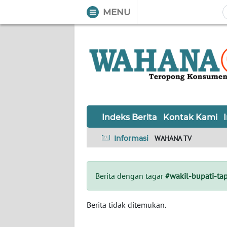
MENU
WAHANA
Tutup
TV
Informasi
INDEKS
BERITA
Indeks Berita
Kontak Kami
KONTAK
Informasi
WAHANA TV
KAMI
INFO
Berita dengan tagar
#wakil-bupati-tap
IKLAN
TENTANG
Berita tidak ditemukan.
KAMI