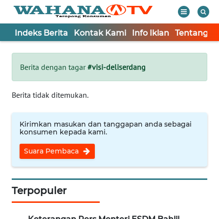
Indeks Berita
Kontak Kami
Info Iklan
Tentang K
WAHANA
Tutup
TV
Berita dengan tagar
#visi-deliserdang
Informasi
Berita tidak ditemukan.
INDEKS
BERITA
Kirimkan masukan dan tanggapan anda sebagai
konsumen kepada kami.
KONTAK
Suara Pembaca
KAMI
INFO
IKLAN
Terpopuler
TENTANG