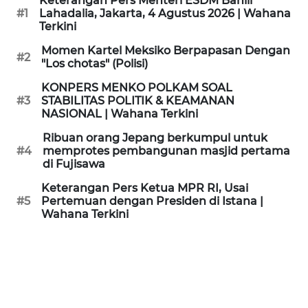
Keterangan Pers Menteri ESDM Bahlil
KAMI
#1
Lahadalia, Jakarta, 4 Agustus 2026 | Wahana
Terkini
PEDOMAN
Momen Kartel Meksiko Berpapasan Dengan
#2
MEDIA
"Los chotas" (Polisi)
SIBER
KONPERS MENKO POLKAM SOAL
#3
STABILITAS POLITIK & KEAMANAN
REDAKSI
NASIONAL | Wahana Terkini
Ribuan orang Jepang berkumpul untuk
KARIR
#4
memprotes pembangunan masjid pertama
di Fujisawa
DISCLAIMER
Keterangan Pers Ketua MPR RI, Usai
#5
Pertemuan dengan Presiden di Istana |
Wahana Terkini
Wahana
News
Regional
WN
SUMUT