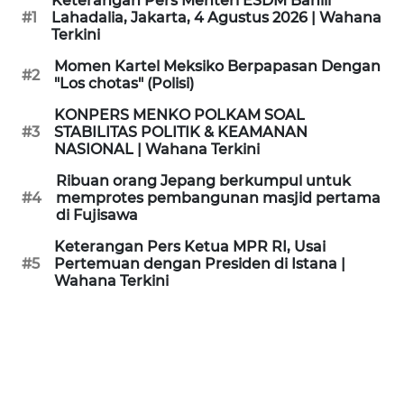
Keterangan Pers Menteri ESDM Bahlil
KAMI
#1
Lahadalia, Jakarta, 4 Agustus 2026 | Wahana
Terkini
PEDOMAN
Momen Kartel Meksiko Berpapasan Dengan
#2
MEDIA
"Los chotas" (Polisi)
SIBER
KONPERS MENKO POLKAM SOAL
#3
STABILITAS POLITIK & KEAMANAN
REDAKSI
NASIONAL | Wahana Terkini
Ribuan orang Jepang berkumpul untuk
KARIR
#4
memprotes pembangunan masjid pertama
di Fujisawa
DISCLAIMER
Keterangan Pers Ketua MPR RI, Usai
#5
Pertemuan dengan Presiden di Istana |
Wahana Terkini
Wahana
News
Regional
WN
SUMUT