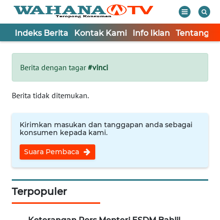
Indeks Berita
Kontak Kami
Info Iklan
Tentang K
WAHANA
Tutup
TV
Berita dengan tagar
#vinci
Informasi
Berita tidak ditemukan.
INDEKS
BERITA
Kirimkan masukan dan tanggapan anda sebagai
konsumen kepada kami.
KONTAK
Suara Pembaca
KAMI
INFO
IKLAN
Terpopuler
TENTANG