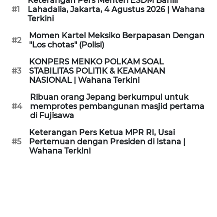
Keterangan Pers Menteri ESDM Bahlil
KAMI
#1
Lahadalia, Jakarta, 4 Agustus 2026 | Wahana
Terkini
PEDOMAN
Momen Kartel Meksiko Berpapasan Dengan
#2
MEDIA
"Los chotas" (Polisi)
SIBER
KONPERS MENKO POLKAM SOAL
#3
STABILITAS POLITIK & KEAMANAN
REDAKSI
NASIONAL | Wahana Terkini
Ribuan orang Jepang berkumpul untuk
KARIR
#4
memprotes pembangunan masjid pertama
di Fujisawa
DISCLAIMER
Keterangan Pers Ketua MPR RI, Usai
#5
Pertemuan dengan Presiden di Istana |
Wahana Terkini
Wahana
News
Regional
WN
SUMUT