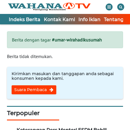
Indeks Berita
Kontak Kami
Info Iklan
Tentang K
WAHANA
Tutup
TV
Berita dengan tagar
#umar-wirahadikusumah
Informasi
Berita tidak ditemukan.
INDEKS
BERITA
Kirimkan masukan dan tanggapan anda sebagai
konsumen kepada kami.
KONTAK
Suara Pembaca
KAMI
INFO
IKLAN
Terpopuler
TENTANG