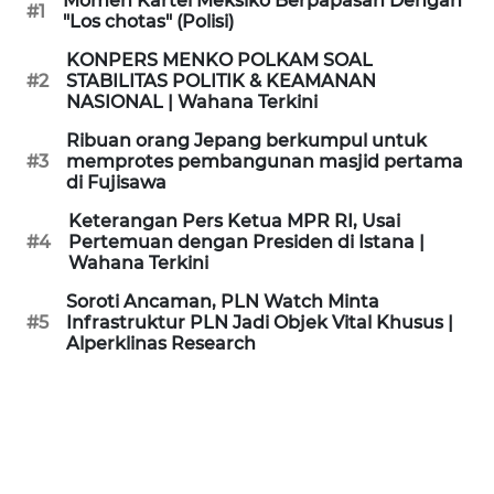
Momen Kartel Meksiko Berpapasan Dengan
#1
KAMI
"Los chotas" (Polisi)
KONPERS MENKO POLKAM SOAL
PEDOMAN
#2
STABILITAS POLITIK & KEAMANAN
MEDIA
NASIONAL | Wahana Terkini
SIBER
Ribuan orang Jepang berkumpul untuk
#3
memprotes pembangunan masjid pertama
REDAKSI
di Fujisawa
Keterangan Pers Ketua MPR RI, Usai
KARIR
#4
Pertemuan dengan Presiden di Istana |
Wahana Terkini
DISCLAIMER
Soroti Ancaman, PLN Watch Minta
#5
Infrastruktur PLN Jadi Objek Vital Khusus |
Alperklinas Research
Wahana
News
Regional
WN
SUMUT