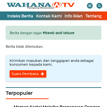
Indeks Berita
Kontak Kami
Info Iklan
Tentang K
WAHANA
Tutup
TV
Berita dengan tagar
#travel-and-leisure
Informasi
Berita tidak ditemukan.
INDEKS
BERITA
Kirimkan masukan dan tanggapan anda sebagai
konsumen kepada kami.
KONTAK
Suara Pembaca
KAMI
INFO
IKLAN
Terpopuler
TENTANG