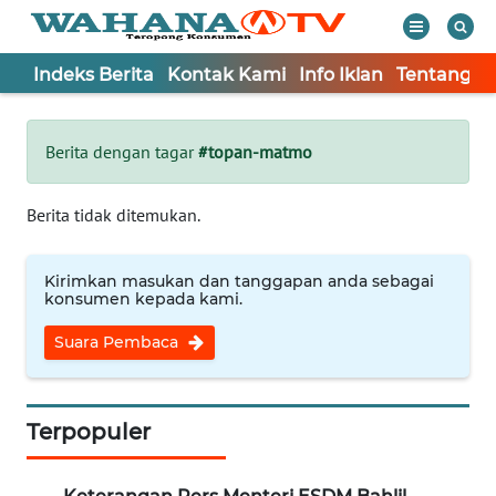
Indeks Berita
Kontak Kami
Info Iklan
Tentang K
WAHANA
Tutup
TV
Berita dengan tagar
#topan-matmo
Informasi
Berita tidak ditemukan.
INDEKS
BERITA
Kirimkan masukan dan tanggapan anda sebagai
konsumen kepada kami.
KONTAK
Suara Pembaca
KAMI
INFO
IKLAN
Terpopuler
TENTANG