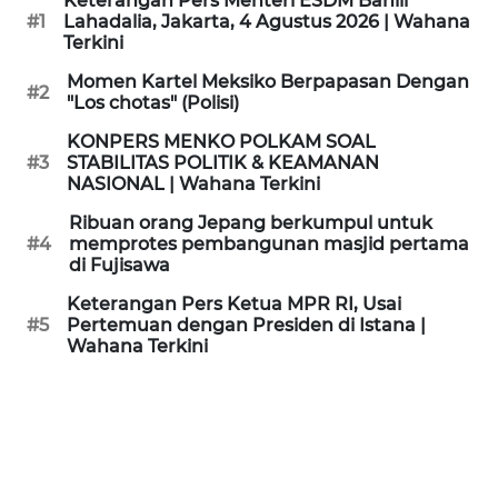
Keterangan Pers Menteri ESDM Bahlil
KAMI
#1
Lahadalia, Jakarta, 4 Agustus 2026 | Wahana
Terkini
PEDOMAN
Momen Kartel Meksiko Berpapasan Dengan
#2
MEDIA
"Los chotas" (Polisi)
SIBER
KONPERS MENKO POLKAM SOAL
#3
STABILITAS POLITIK & KEAMANAN
REDAKSI
NASIONAL | Wahana Terkini
Ribuan orang Jepang berkumpul untuk
KARIR
#4
memprotes pembangunan masjid pertama
di Fujisawa
DISCLAIMER
Keterangan Pers Ketua MPR RI, Usai
#5
Pertemuan dengan Presiden di Istana |
Wahana Terkini
Wahana
News
Regional
WN
SUMUT