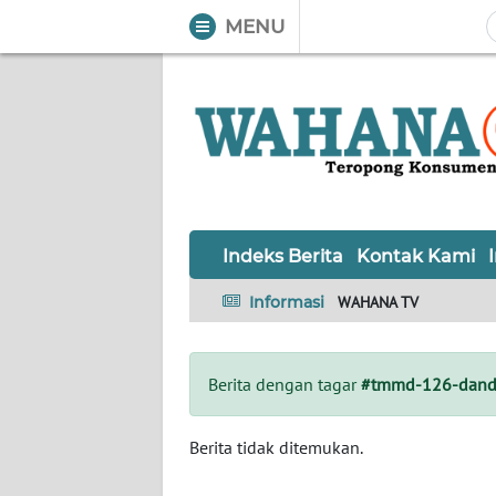
MENU
WAHANA
Tutup
TV
Informasi
INDEKS
BERITA
Indeks Berita
Kontak Kami
KONTAK
Informasi
WAHANA TV
KAMI
INFO
Berita dengan tagar
#tmmd-126-dand
IKLAN
TENTANG
Berita tidak ditemukan.
KAMI