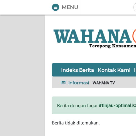
MENU
WAHANA
Tutup
TV
Informasi
INDEKS
BERITA
Indeks Berita
Kontak Kami
KONTAK
Informasi
WAHANA TV
KAMI
INFO
Berita dengan tagar
#tinjau-optimalis
IKLAN
TENTANG
Berita tidak ditemukan.
KAMI