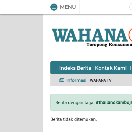
MENU
WAHANA
Tutup
TV
Informasi
INDEKS
BERITA
Indeks Berita
Kontak Kami
KONTAK
Informasi
WAHANA TV
KAMI
INFO
Berita dengan tagar
#thailandkamboj
IKLAN
TENTANG
Berita tidak ditemukan.
KAMI