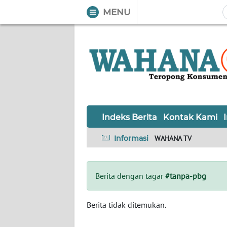
MENU
WAHANA
Tutup
TV
Informasi
INDEKS
BERITA
Indeks Berita
Kontak Kami
KONTAK
Informasi
WAHANA TV
KAMI
INFO
Berita dengan tagar
#tanpa-pbg
IKLAN
TENTANG
Berita tidak ditemukan.
KAMI