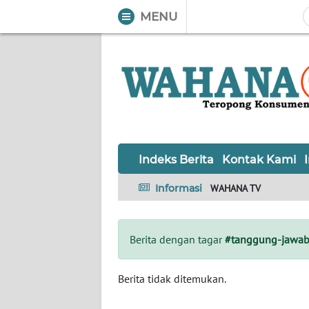
MENU
WAHANA
Tutup
TV
Informasi
INDEKS
BERITA
Indeks Berita
Kontak Kami
KONTAK
Informasi
WAHANA TV
KAMI
INFO
Berita dengan tagar
#tanggung-jawab
IKLAN
TENTANG
Berita tidak ditemukan.
KAMI