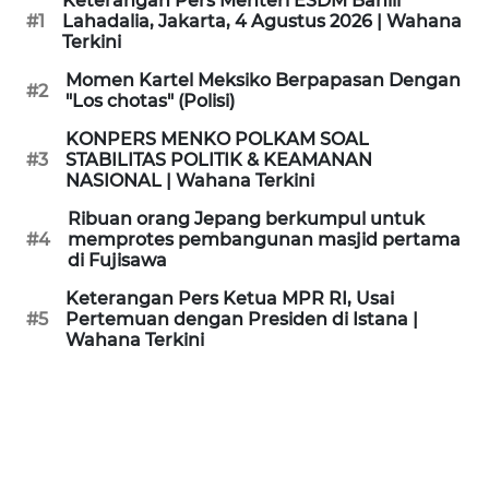
Keterangan Pers Menteri ESDM Bahlil
KAMI
#1
Lahadalia, Jakarta, 4 Agustus 2026 | Wahana
Terkini
PEDOMAN
Momen Kartel Meksiko Berpapasan Dengan
#2
MEDIA
"Los chotas" (Polisi)
SIBER
KONPERS MENKO POLKAM SOAL
#3
STABILITAS POLITIK & KEAMANAN
REDAKSI
NASIONAL | Wahana Terkini
Ribuan orang Jepang berkumpul untuk
KARIR
#4
memprotes pembangunan masjid pertama
di Fujisawa
DISCLAIMER
Keterangan Pers Ketua MPR RI, Usai
#5
Pertemuan dengan Presiden di Istana |
Wahana Terkini
Wahana
News
Regional
WN
SUMUT