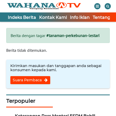
Indeks Berita
Kontak Kami
Info Iklan
Tentang K
WAHANA
Tutup
TV
Berita dengan tagar
#tanaman-perkebunan-lestari
Informasi
Berita tidak ditemukan.
INDEKS
BERITA
Kirimkan masukan dan tanggapan anda sebagai
konsumen kepada kami.
KONTAK
Suara Pembaca
KAMI
INFO
IKLAN
Terpopuler
TENTANG