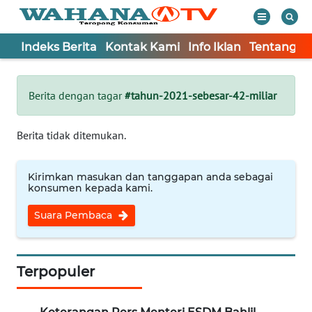
Indeks Berita
Kontak Kami
Info Iklan
Tentang K
WAHANA
Tutup
TV
Berita dengan tagar
#tahun-2021-sebesar-42-miliar
Informasi
Berita tidak ditemukan.
INDEKS
BERITA
Kirimkan masukan dan tanggapan anda sebagai
konsumen kepada kami.
KONTAK
Suara Pembaca
KAMI
INFO
IKLAN
Terpopuler
TENTANG