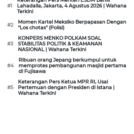
Keterangan Pers Menteri ESDM Bahlil
KAMI
#1
Lahadalia, Jakarta, 4 Agustus 2026 | Wahana
Terkini
PEDOMAN
Momen Kartel Meksiko Berpapasan Dengan
#2
MEDIA
"Los chotas" (Polisi)
SIBER
KONPERS MENKO POLKAM SOAL
#3
STABILITAS POLITIK & KEAMANAN
REDAKSI
NASIONAL | Wahana Terkini
Ribuan orang Jepang berkumpul untuk
KARIR
#4
memprotes pembangunan masjid pertama
di Fujisawa
DISCLAIMER
Keterangan Pers Ketua MPR RI, Usai
#5
Pertemuan dengan Presiden di Istana |
Wahana Terkini
Wahana
News
Regional
WN
SUMUT