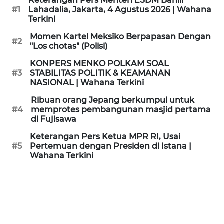
Keterangan Pers Menteri ESDM Bahlil
KAMI
#1
Lahadalia, Jakarta, 4 Agustus 2026 | Wahana
Terkini
PEDOMAN
Momen Kartel Meksiko Berpapasan Dengan
#2
MEDIA
"Los chotas" (Polisi)
SIBER
KONPERS MENKO POLKAM SOAL
#3
STABILITAS POLITIK & KEAMANAN
REDAKSI
NASIONAL | Wahana Terkini
Ribuan orang Jepang berkumpul untuk
KARIR
#4
memprotes pembangunan masjid pertama
di Fujisawa
DISCLAIMER
Keterangan Pers Ketua MPR RI, Usai
#5
Pertemuan dengan Presiden di Istana |
Wahana Terkini
Wahana
News
Regional
WN
SUMUT