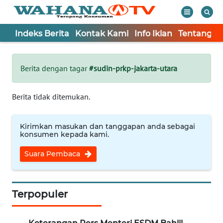
Indeks Berita
Kontak Kami
Info Iklan
Tentang K
WAHANA
Tutup
TV
Berita dengan tagar
#sudin-prkp-jakarta-utara
Informasi
Berita tidak ditemukan.
INDEKS
BERITA
Kirimkan masukan dan tanggapan anda sebagai
konsumen kepada kami.
KONTAK
Suara Pembaca
KAMI
INFO
IKLAN
Terpopuler
TENTANG