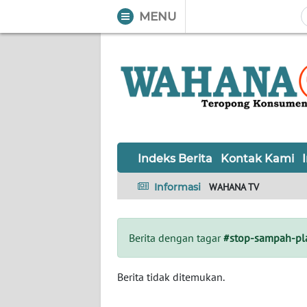
MENU
WAHANA
Tutup
TV
Informasi
INDEKS
BERITA
Indeks Berita
Kontak Kami
KONTAK
Informasi
WAHANA TV
KAMI
INFO
Berita dengan tagar
#stop-sampah-pla
IKLAN
TENTANG
Berita tidak ditemukan.
KAMI