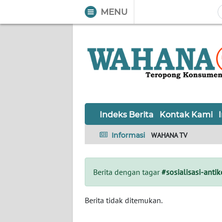
MENU
WAHANA
Tutup
TV
Informasi
INDEKS
BERITA
Indeks Berita
Kontak Kami
KONTAK
Informasi
WAHANA TV
KAMI
INFO
Berita dengan tagar
#sosialisasi-antik
IKLAN
TENTANG
Berita tidak ditemukan.
KAMI